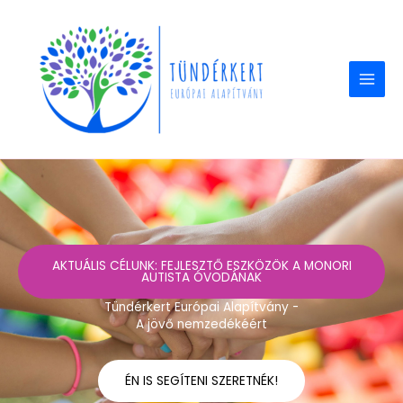
Skip
to
content
AKTUÁLIS CÉLUNK: FEJLESZTŐ ESZKÖZÖK A MONORI
AUTISTA ÓVODÁNAK
Tündérkert Európai Alapítvány -
A jövő nemzedékéért
ÉN IS SEGÍTENI SZERETNÉK!