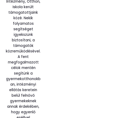
Intézmény, Otthon,
Iskola került
támogatottjaink
közé. Nekik
folyamatos
segítséget
igyekszünk
biztosítani, a
támogatók
közreműködésével.
A fent
megfogalmazott
célok mentén
segítünk a
gyermekotthonokb
an, intézményi
ellátás keretein
belül felnővő
gyermekeknek
annak érdekében,
hogy egyenlő
eséllyel