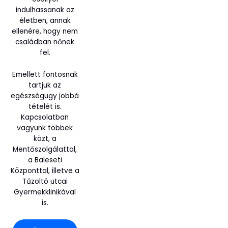
indulhassanak az
életben, annak
ellenére, hogy nem
családban nőnek
fel.
Emellett fontosnak
tartjuk az
egészségügy jobbá
tételét is.
Kapcsolatban
vagyunk többek
közt, a
Mentőszolgálattal,
a Baleseti
Központtal, illetve a
Tűzoltó utcai
Gyermekklinikával
is.