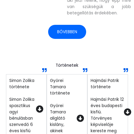
aki jelzi felénk, hogy épp mire
van szükségük a jobb
betegellátás érdekében.
BŐVEBBEN
Történetek
Simon Zolika
Györei
Hajmási Patrik
története
Tamara
története
története
Simon Zolika
Hajmási Patrik 12
spasztikus
Györei
éves budapesti
agyi
Tamara
kisfiú.
bénulásban
aliglátó
Törvényes
szenvedő 6
kislány,
képviselője
éves kisfiú
akinek
kereste meg