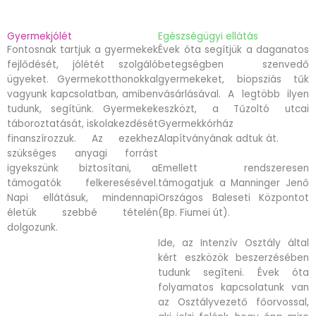
Gyermekjólét
Egészségügyi ellátás
Fontosnak tartjuk a gyermekek
Évek óta segítjük a daganatos
fejlődését, jólétét szolgáló
betegségben szenvedő
ügyeket. Gyermekotthonokkal
gyermekeket, biopsziás tűk
vagyunk kapcsolatban, amiben
vásárlásával. A legtöbb ilyen
tudunk, segítünk. Gyermekek
eszközt, a Tűzoltó utcai
táboroztatását, iskolakezdését
Gyermekkórház
finanszírozzuk. Az ezekhez
Alapítványának adtuk át.
szükséges anyagi forrást
igyekszünk biztosítani, a
Emellett rendszeresen
támogatók felkeresésével.
támogatjuk a Manninger Jenő
Napi ellátásuk, mindennapi
Országos Baleseti Központot
életük szebbé tételén
(Bp. Fiumei út).
dolgozunk.
Ide, az Intenzív Osztály által
kért eszközök beszerzésében
tudunk segíteni. Évek óta
folyamatos kapcsolatunk van
az Osztályvezető főorvossal,