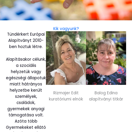
Kik vagyunk?
Tündérkert Európai
Alapítványt 2010-
ben hoztuk létre.
Alapításakor célunk,
a szociális
helyzetük vagy
egészségi állapotuk
miatt hátrányos
helyzetbe került
Rizmajer Edit
Balog Edina
személyek,
kuratóriumi elnök
alapítványi titkár
családok,
gyermekek anyagi
támogatása volt.
Azóta több
Gyermekeket ellátó