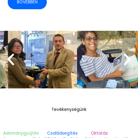
BŐVEBBEN
Tevékenységünk
Adománygyűjtés
Családsegítés
Oktatás