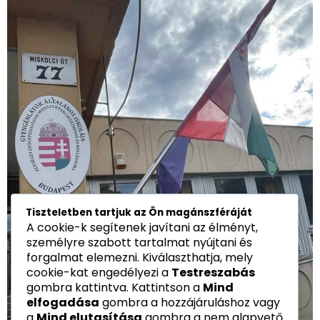
Tiszteletben tartjuk az Ön magánszféráját
A cookie-k segítenek javítani az élményt,
személyre szabott tartalmat nyújtani és
forgalmat elemezni. Kiválaszthatja, mely
cookie-kat engedélyezi a
Testreszabás
gombra kattintva. Kattintson a
Mind
elfogadása
gombra a hozzájáruláshoz vagy
a
Mind elutasítása
gombra a nem alapvető