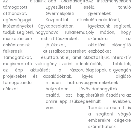
Az általunk
Több Családsegítő
Az intézményekben
támogatott
Egyesülettel és
élő, tanuló
otthonokat,
Gyermekjóléti
gyermekek
egészségügyi
Központtal állunk
előrehaladását,
intézményeket úgy
kapcsolatban,
igyekszünk segíteni,
tudjuk segíteni, hogy
ahova ruhaneműt,
oly módon, hogy
munkatársaink és
tisztítószereket,
számukra az
önkénteseink
játékokat,
oktatást elősegítő
felkeresik a
tisztálkodószereket
eszközöket
Támogatókat, és
juttatunk el, amit ők
biztosítjuk. Interaktív
megismertetik velük
igény szerint adnak
táblák, tabletek,
az épp aktuális
át a rászoruló
laptopok, a gyengén
projekteket, és a
családoknak. Így
és aliglátó
támogatandó
minden hátrányos
gyermekeknek
célokat.
helyzetben lévő
videónagyítók
család, azt kapja
kerültek átadásra az
amire épp szüksége
elmúlt években.
van.
Természetesen itt is
a segíteni vágyó
emberekre, cégekre
számíthatunk.