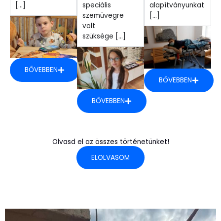
[...]
speciális
alapítványunkat
szemüvegre
[...]
volt
szüksége [...]
BŐVEBBEN
BŐVEBBEN
BŐVEBBEN
Olvasd el az összes történetünket!
ELOLVASOM