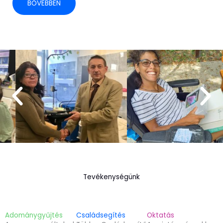
BŐVEBBEN
Tevékenységünk
Adománygyűjtés
Családsegítés
Oktatás