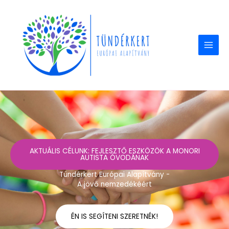
Skip
to
content
AKTUÁLIS CÉLUNK: FEJLESZTŐ ESZKÖZÖK A MONORI
AUTISTA ÓVODÁNAK
Tündérkert Európai Alapítvány -
A jövő nemzedékéért
ÉN IS SEGÍTENI SZERETNÉK!