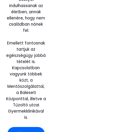
indulhassanak az
életben, annak
ellenére, hogy nem
családban nőnek
fel.
Emellett fontosnak
tartjuk az
egészségügy jobbá
tételét is.
Kapcsolatban
vagyunk többek
közt, a
Mentőszolgálattal,
a Baleseti
Központtal, illetve a
Tűzoltó utcai
Gyermekklinikával
is.