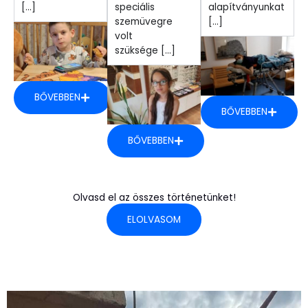
[...]
speciális
alapítványunkat
szemüvegre
[...]
volt
szüksége [...]
BŐVEBBEN
BŐVEBBEN
BŐVEBBEN
Olvasd el az összes történetünket!
ELOLVASOM