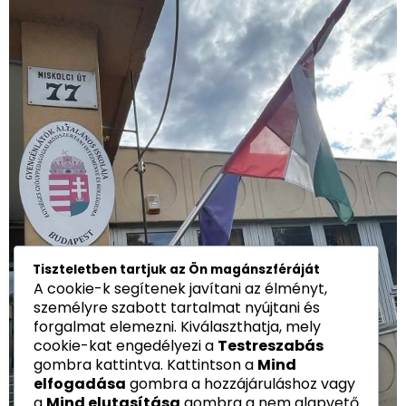
Tiszteletben tartjuk az Ön magánszféráját
A cookie-k segítenek javítani az élményt,
személyre szabott tartalmat nyújtani és
forgalmat elemezni. Kiválaszthatja, mely
cookie-kat engedélyezi a
Testreszabás
gombra kattintva. Kattintson a
Mind
elfogadása
gombra a hozzájáruláshoz vagy
a
Mind elutasítása
gombra a nem alapvető