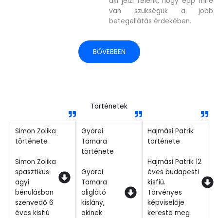
aki jelzi felénk, hogy épp mire
van szükségük a jobb
betegellátás érdekében.
BŐVEBBEN
Történetek
Simon Zolika
Györei
Hajmási Patrik
története
Tamara
története
története
Simon Zolika
Hajmási Patrik 12
spasztikus
Györei
éves budapesti
agyi
Tamara
kisfiú.
bénulásban
aliglátó
Törvényes
szenvedő 6
kislány,
képviselője
éves kisfiú
akinek
kereste meg