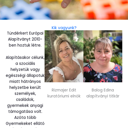
Kik vagyunk?
Tündérkert Európai
Alapítványt 2010-
ben hoztuk létre.
Alapításakor célunk,
a szociális
helyzetük vagy
egészségi állapotuk
miatt hátrányos
helyzetbe került
Rizmajer Edit
Balog Edina
személyek,
kuratóriumi elnök
alapítványi titkár
családok,
gyermekek anyagi
támogatása volt.
Azóta több
Gyermekeket ellátó