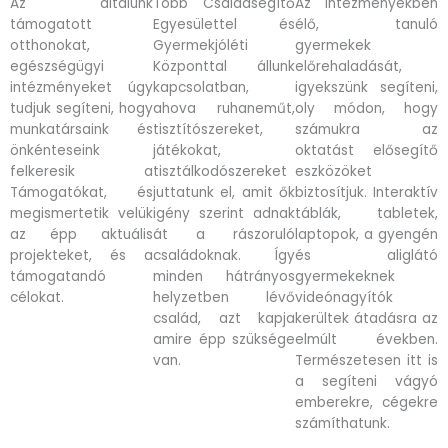
Az általunk
Több Családsegítő
Az intézményekben
támogatott
Egyesülettel és
élő, tanuló
otthonokat,
Gyermekjóléti
gyermekek
egészségügyi
Központtal állunk
előrehaladását,
intézményeket úgy
kapcsolatban,
igyekszünk segíteni,
tudjuk segíteni, hogy
ahova ruhaneműt,
oly módon, hogy
munkatársaink és
tisztítószereket,
számukra az
önkénteseink
játékokat,
oktatást elősegítő
felkeresik a
tisztálkodószereket
eszközöket
Támogatókat, és
juttatunk el, amit ők
biztosítjuk. Interaktív
megismertetik velük
igény szerint adnak
táblák, tabletek,
az épp aktuális
át a rászoruló
laptopok, a gyengén
projekteket, és a
családoknak. Így
és aliglátó
támogatandó
minden hátrányos
gyermekeknek
célokat.
helyzetben lévő
videónagyítók
család, azt kapja
kerültek átadásra az
amire épp szüksége
elmúlt években.
van.
Természetesen itt is
a segíteni vágyó
emberekre, cégekre
számíthatunk.