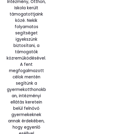
Intézmény, Otthon,
Iskola került
támogatottjaink
közé. Nekik
folyamatos
segítséget
igyekszünk
biztosítani, a
támogatók
közreműködésével.
A fent
megfogalmazott
célok mentén
segítünk a
gyermekotthonokb
an, intézményi
ellátás keretein
belül felnővő
gyermekeknek
annak érdekében,
hogy egyenlő
eséllyel