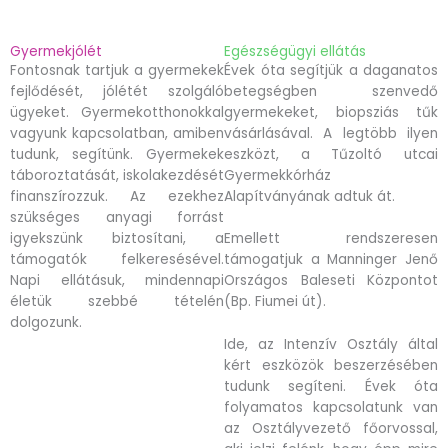
Gyermekjólét
Egészségügyi ellátás
Fontosnak tartjuk a gyermekek
Évek óta segítjük a daganatos
fejlődését, jólétét szolgáló
betegségben szenvedő
ügyeket. Gyermekotthonokkal
gyermekeket, biopsziás tűk
vagyunk kapcsolatban, amiben
vásárlásával. A legtöbb ilyen
tudunk, segítünk. Gyermekek
eszközt, a Tűzoltó utcai
táboroztatását, iskolakezdését
Gyermekkórház
finanszírozzuk. Az ezekhez
Alapítványának adtuk át.
szükséges anyagi forrást
igyekszünk biztosítani, a
Emellett rendszeresen
támogatók felkeresésével.
támogatjuk a Manninger Jenő
Napi ellátásuk, mindennapi
Országos Baleseti Központot
életük szebbé tételén
(Bp. Fiumei út).
dolgozunk.
Ide, az Intenzív Osztály által
kért eszközök beszerzésében
tudunk segíteni. Évek óta
folyamatos kapcsolatunk van
az Osztályvezető főorvossal,