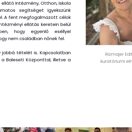
llátó Intézmény, Otthon, Iskola
yamatos segítséget igyekszünk
l. A fent megfogalmazott célok
tézményi ellátás keretein belül
ben, hogy egyenlő eséllyel
hogy nem családban nőnek fel.
 jobbá tételét is. Kapcsolatban
Rizmajer Edi
a Baleseti Központtal, illetve a
kuratóriumi el