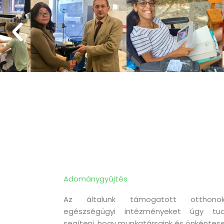
Adománygyűjtés
Az általunk támogatott otthonok
egészségügyi intézményeket úgy tud
segíteni, hogy munkatársaink és önkéntese