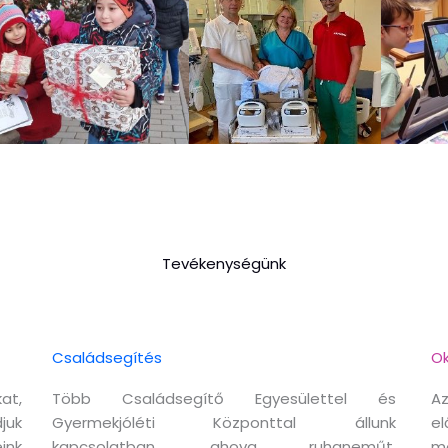
Tevékenységünk
Családsegítés
Ok
at,
Több Családsegítő Egyesülettel és
Az
juk
Gyermekjóléti Központtal állunk
el
ink
kapcsolatban, ahova ruhaneműt,
m