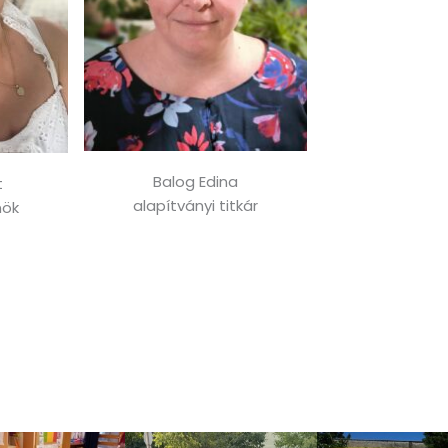
Balog Edina
t
alapítványi titkár
nök