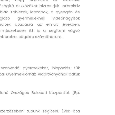
ősegítő eszközöket biztosítjuk. Interaktív
blák, tabletek, laptopok, a gyengén és
liglátó gyermekeknek videónagyítók
erültek átadásra az elmúlt években.
ermészetesen itt is a segíteni vágyó
berekre, cégekre számíthatunk.
szenvedő gyermekeket, biopsziás tűk
utcai Gyermekkórház Alapítványának adtuk
Jenő Országos Baleseti Központot (Bp.
eszerzésében tudunk segíteni. Évek óta