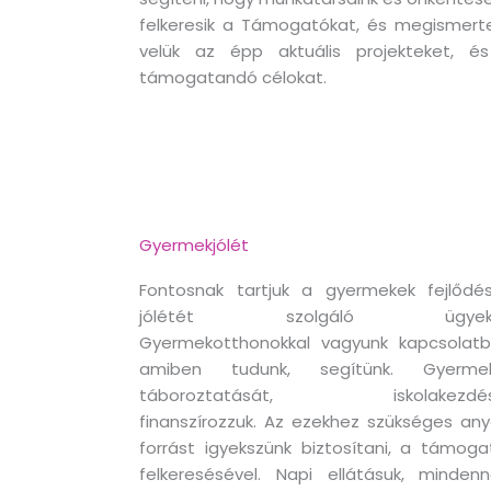
felkeresik a Támogatókat, és megismerte
velük az épp aktuális projekteket, é
támogatandó célokat.
Gyermekjólét
Fontosnak tartjuk a gyermekek fejlődés
jólétét szolgáló ügyeke
Gyermekotthonokkal vagyunk kapcsolatb
amiben tudunk, segítünk. Gyerme
táboroztatását, iskolakezdés
finanszírozzuk. Az ezekhez szükséges any
forrást igyekszünk biztosítani, a támoga
felkeresésével. Napi ellátásuk, mindenn