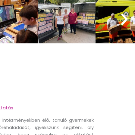
tatás
 intézményekben élő, tanuló gyermekek
őrehaladását, igyekszünk segíteni, oly
ódon, hogy számukra az oktatást