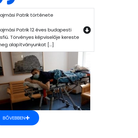
ajmási Patrik története
ajmási Patrik 12 éves budapesti
isfiú. Törvényes képviselője kereste
eg alapítványunkat [...]
BŐVEBBEN