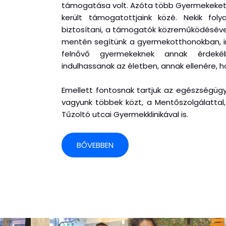
támogatása volt. Azóta több Gyermekeket e
került támogatottjaink közé. Nekik fol
biztosítani, a támogatók közreműködéséve
mentén segítünk a gyermekotthonokban, in
felnővő gyermekeknek annak érdeké
indulhassanak az életben, annak ellenére, 
Emellett fontosnak tartjuk az egészségügy
vagyunk többek közt, a Mentőszolgálattal, 
Tűzoltó utcai Gyermekklinikával is.
BŐVEBBEN