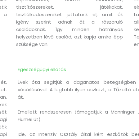
tik
tisztítószereket, játékokat,
el
s a
tisztálkodószereket juttatunk el, amit ők
tá
igény szerint adnak át a rászoruló
a
családoknak. Így minden hátrányos
k
helyzetben lévő család, azt kapja amire épp
T
szüksége van.
em
Egészségügyi ellátás
ét,
Évek óta segítjük a daganatos betegségben 
t.
vásárlásával. A legtöbb ilyen eszközt, a Tűzoltó 
an,
át.
kek
ét
Emellett rendszeresen támogatjuk a Manninger 
agi
Fiumei út).
tók
api
Ide, az Intenzív Osztály által kért eszközök b