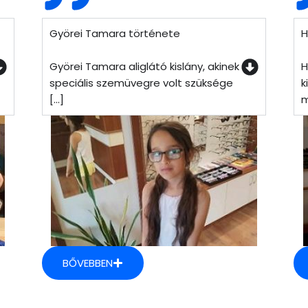
Györei Tamara története
H
Györei Tamara aliglátó kislány, akinek
H
speciális szemüvegre volt szüksége
k
[...]
m
BŐVEBBEN