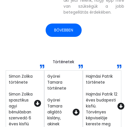
aki jelzi felénk, hogy épp mire
van szükségük a jobb
betegellátás érdekében.
BŐVEBBEN
Történetek
Simon Zolika
Györei
Hajmási Patrik
története
Tamara
története
története
Simon Zolika
Hajmási Patrik 12
spasztikus
Györei
éves budapesti
agyi
Tamara
kisfiú.
bénulásban
aliglátó
Törvényes
szenvedő 6
kislány,
képviselője
éves kisfiú
akinek
kereste meg