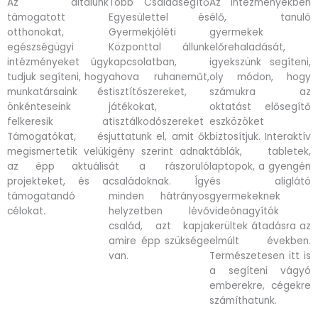
Az általunk
Több Családsegítő
Az intézményekben
támogatott
Egyesülettel és
élő, tanuló
otthonokat,
Gyermekjóléti
gyermekek
egészségügyi
Központtal állunk
előrehaladását,
intézményeket úgy
kapcsolatban,
igyekszünk segíteni,
tudjuk segíteni, hogy
ahova ruhaneműt,
oly módon, hogy
munkatársaink és
tisztítószereket,
számukra az
önkénteseink
játékokat,
oktatást elősegítő
felkeresik a
tisztálkodószereket
eszközöket
Támogatókat, és
juttatunk el, amit ők
biztosítjuk. Interaktív
megismertetik velük
igény szerint adnak
táblák, tabletek,
az épp aktuális
át a rászoruló
laptopok, a gyengén
projekteket, és a
családoknak. Így
és aliglátó
támogatandó
minden hátrányos
gyermekeknek
célokat.
helyzetben lévő
videónagyítók
család, azt kapja
kerültek átadásra az
amire épp szüksége
elmúlt években.
van.
Természetesen itt is
a segíteni vágyó
emberekre, cégekre
számíthatunk.