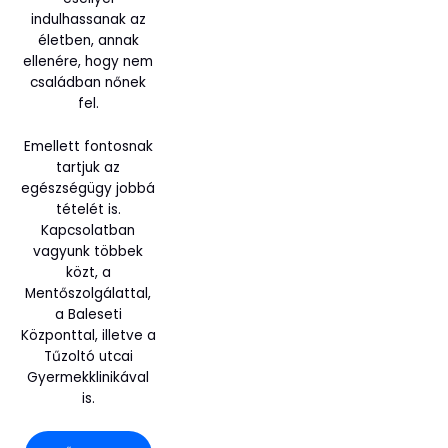
indulhassanak az
életben, annak
ellenére, hogy nem
családban nőnek
fel.
Emellett fontosnak
tartjuk az
egészségügy jobbá
tételét is.
Kapcsolatban
vagyunk többek
közt, a
Mentőszolgálattal,
a Baleseti
Központtal, illetve a
Tűzoltó utcai
Gyermekklinikával
is.