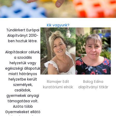
Kik vagyunk?
Tündérkert Európai
Alapítványt 2010-
ben hoztuk létre.
Alapításakor célunk,
a szociális
helyzetük vagy
egészségi állapotuk
miatt hátrányos
helyzetbe került
Rizmajer Edit
Balog Edina
személyek,
kuratóriumi elnök
alapítványi titkár
családok,
gyermekek anyagi
támogatása volt.
Azóta több
Gyermekeket ellátó