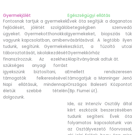
Gyermekjólét
Egészségügyi ellátás
Fontosnak tartjuk a gyermekek
Évek óta segítjük a daganatos
fejlődését, jólétét szolgáló
betegségben szenvedő
ügyeket. Gyermekotthonokkal
gyermekeket, biopsziás tűk
vagyunk kapcsolatban, amiben
vásárlásával. A legtöbb ilyen
tudunk, segítünk. Gyermekek
eszközt, a Tűzoltó utcai
táboroztatását, iskolakezdését
Gyermekkórház
finanszírozzuk. Az ezekhez
Alapítványának adtuk át.
szükséges anyagi forrást
igyekszünk biztosítani, a
Emellett rendszeresen
támogatók felkeresésével.
támogatjuk a Manninger Jenő
Napi ellátásuk, mindennapi
Országos Baleseti Központot
életük szebbé tételén
(Bp. Fiumei út).
dolgozunk.
Ide, az Intenzív Osztály által
kért eszközök beszerzésében
tudunk segíteni. Évek óta
folyamatos kapcsolatunk van
az Osztályvezető főorvossal,