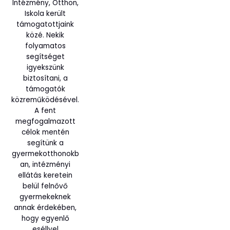
Intézmény, Otthon,
Iskola került
támogatottjaink
közé. Nekik
folyamatos
segítséget
igyekszünk
biztosítani, a
támogatók
közreműködésével.
A fent
megfogalmazott
célok mentén
segítünk a
gyermekotthonokb
an, intézményi
ellátás keretein
belül felnővő
gyermekeknek
annak érdekében,
hogy egyenlő
eséllyel