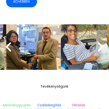
BŐVEBBEN
Tevékenységünk
Adománygyűjtés
Családsegítés
Oktatás