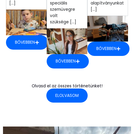
[...]
speciális
alapítványunkat
szemüvegre
[...]
volt
szüksége [...]
BŐVEBBEN
BŐVEBBEN
BŐVEBBEN
Olvasd el az összes történetünket!
ELOLVASOM