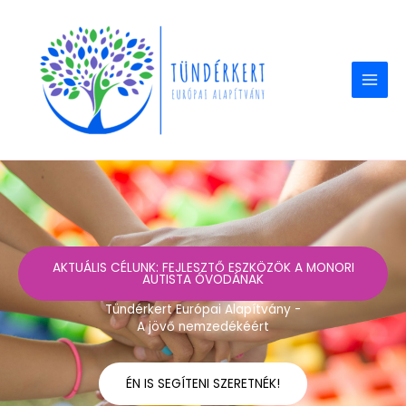
Skip
to
content
AKTUÁLIS CÉLUNK: FEJLESZTŐ ESZKÖZÖK A MONORI
AUTISTA ÓVODÁNAK
Tündérkert Európai Alapítvány -
A jövő nemzedékéért
ÉN IS SEGÍTENI SZERETNÉK!