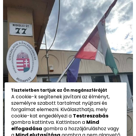
Tiszteletben tartjuk az Ön magánszféráját
A cookie-k segítenek javítani az élményt,
személyre szabott tartalmat nyújtani és
forgalmat elemezni. Kiválaszthatja, mely
cookie-kat engedélyezi a
Testreszabás
gombra kattintva. Kattintson a
Mind
elfogadása
gombra a hozzájáruláshoz vagy
a
Mind elutasítása
gombra a nem alapvető