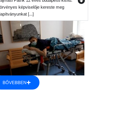
ajmási Patrik 12 éves budapesti kisfiú.
örvényes képviselője kereste meg
lapítványunkat [...]
BŐVEBBEN