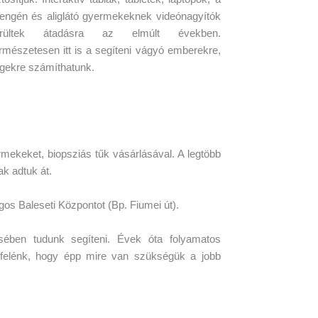
engén és aliglátó gyermekeknek videónagyítók
erültek átadásra az elmúlt években.
rmészetesen itt is a segíteni vágyó emberekre,
gekre számíthatunk.
ekeket, biopsziás tűk vásárlásával. A legtöbb
k adtuk át.
s Baleseti Központot (Bp. Fiumei út).
ésében tudunk segíteni. Évek óta folyamatos
i felénk, hogy épp mire van szükségük a jobb