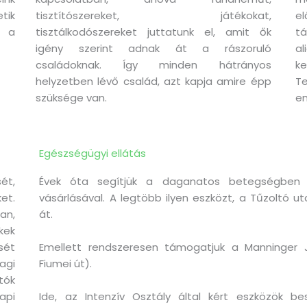
tik
tisztítószereket, játékokat,
el
s a
tisztálkodószereket juttatunk el, amit ők
tá
igény szerint adnak át a rászoruló
a
családoknak. Így minden hátrányos
k
helyzetben lévő család, azt kapja amire épp
T
szüksége van.
em
Egészségügyi ellátás
ét,
Évek óta segítjük a daganatos betegségben 
t.
vásárlásával. A legtöbb ilyen eszközt, a Tűzoltó 
an,
át.
kek
ét
Emellett rendszeresen támogatjuk a Manninger 
agi
Fiumei út).
tók
api
Ide, az Intenzív Osztály által kért eszközök b