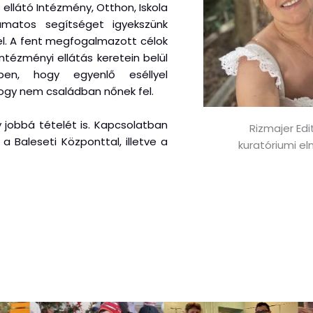
llátó Intézmény, Otthon, Iskola
yamatos segítséget igyekszünk
l. A fent megfogalmazott célok
tézményi ellátás keretein belül
ben, hogy egyenlő eséllyel
hogy nem családban nőnek fel.
 jobbá tételét is. Kapcsolatban
Rizmajer Edi
a Baleseti Központtal, illetve a
kuratóriumi el