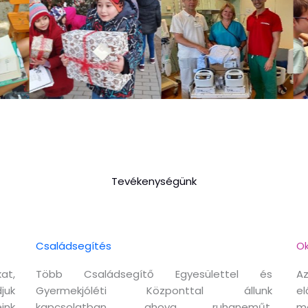
Tevékenységünk
Családsegítés
Ok
at,
Több Családsegítő Egyesülettel és
Az
juk
Gyermekjóléti Központtal állunk
el
ink
kapcsolatban, ahova ruhaneműt,
m