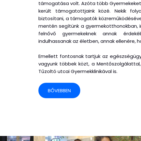
támogatása volt. Azóta több Gyermekeket e
került támogatottjaink közé. Nekik fol
biztosítani, a támogatók közreműködéséve
mentén segítünk a gyermekotthonokban, in
felnővő gyermekeknek annak érdeké
indulhassanak az életben, annak ellenére, 
Emellett fontosnak tartjuk az egészségügy
vagyunk többek közt, a Mentőszolgálattal, 
Tűzoltó utcai Gyermekklinikával is.
BŐVEBBEN