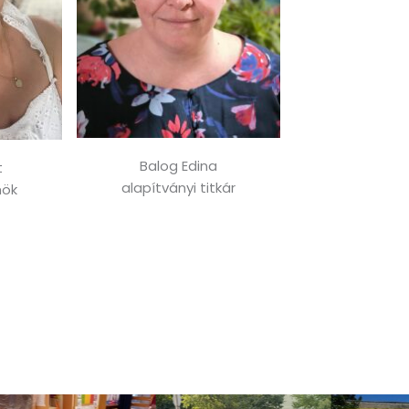
Balog Edina
t
alapítványi titkár
nök