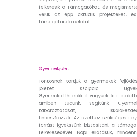
felkeresik a Támogatókat, és megismerte
velük az épp aktuális projekteket, é
támogatandó célokat.
Gyermekjólét
Fontosnak tartjuk a gyermekek fejlődés
jólétét szolgáló ügyeke
Gyermekotthonokkal vagyunk kapcsolatb
amiben tudunk, segítünk. Gyerme
táboroztatását, iskolakezdés
finanszírozzuk. Az ezekhez szükséges any
forrást igyekszünk biztosítani, a támoga
felkeresésével. Napi ellátásuk, mindenn