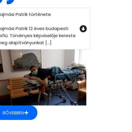
ajmási Patrik története
ajmási Patrik 12 éves budapesti
isfiú. Törvényes képviselője kereste
eg alapítványunkat [...]
BŐVEBBEN