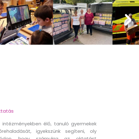
tatás
 intézményekben élő, tanuló gyermekek
őrehaladását, igyekszünk segíteni, oly
ódon, hogy számukra az oktatást