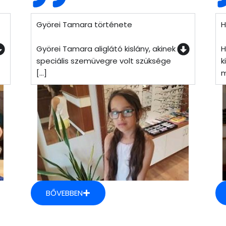
Györei Tamara története
H
Györei Tamara aliglátó kislány, akinek
H
speciális szemüvegre volt szüksége
k
[...]
m
BŐVEBBEN