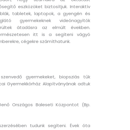
ősegítő eszközöket biztosítjuk. Interaktív
blák, tabletek, laptopok, a gyengén és
liglátó gyermekeknek videónagyítók
erültek átadásra az elmúlt években.
ermészetesen itt is a segíteni vágyó
berekre, cégekre számíthatunk.
szenvedő gyermekeket, biopsziás tűk
utcai Gyermekkórház Alapítványának adtuk
Jenő Országos Baleseti Központot (Bp.
eszerzésében tudunk segíteni. Évek óta