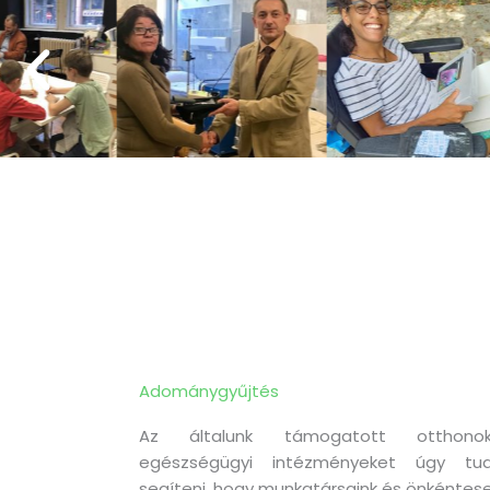
Adománygyűjtés
Az általunk támogatott otthonok
egészségügyi intézményeket úgy tud
segíteni, hogy munkatársaink és önkéntese