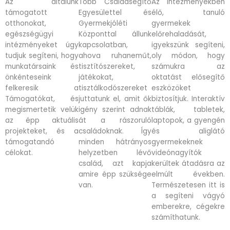
Az általunk
Több Családsegítő
Az intézményekben
támogatott
Egyesülettel és
élő, tanuló
otthonokat,
Gyermekjóléti
gyermekek
egészségügyi
Központtal állunk
előrehaladását,
intézményeket úgy
kapcsolatban,
igyekszünk segíteni,
tudjuk segíteni, hogy
ahova ruhaneműt,
oly módon, hogy
munkatársaink és
tisztítószereket,
számukra az
önkénteseink
játékokat,
oktatást elősegítő
felkeresik a
tisztálkodószereket
eszközöket
Támogatókat, és
juttatunk el, amit ők
biztosítjuk. Interaktív
megismertetik velük
igény szerint adnak
táblák, tabletek,
az épp aktuális
át a rászoruló
laptopok, a gyengén
projekteket, és a
családoknak. Így
és aliglátó
támogatandó
minden hátrányos
gyermekeknek
célokat.
helyzetben lévő
videónagyítók
család, azt kapja
kerültek átadásra az
amire épp szüksége
elmúlt években.
van.
Természetesen itt is
a segíteni vágyó
emberekre, cégekre
számíthatunk.