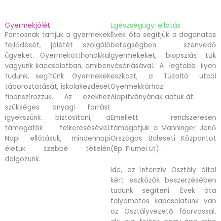
Gyermekjólét
Egészségügyi ellátás
Fontosnak tartjuk a gyermekek
Évek óta segítjük a daganatos
fejlődését, jólétét szolgáló
betegségben szenvedő
ügyeket. Gyermekotthonokkal
gyermekeket, biopsziás tűk
vagyunk kapcsolatban, amiben
vásárlásával. A legtöbb ilyen
tudunk, segítünk. Gyermekek
eszközt, a Tűzoltó utcai
táboroztatását, iskolakezdését
Gyermekkórház
finanszírozzuk. Az ezekhez
Alapítványának adtuk át.
szükséges anyagi forrást
igyekszünk biztosítani, a
Emellett rendszeresen
támogatók felkeresésével.
támogatjuk a Manninger Jenő
Napi ellátásuk, mindennapi
Országos Baleseti Központot
életük szebbé tételén
(Bp. Fiumei út).
dolgozunk.
Ide, az Intenzív Osztály által
kért eszközök beszerzésében
tudunk segíteni. Évek óta
folyamatos kapcsolatunk van
az Osztályvezető főorvossal,