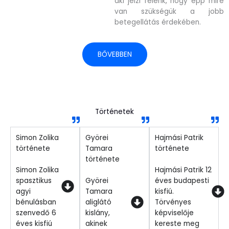
aki jelzi felénk, hogy épp mire
van szükségük a jobb
betegellátás érdekében.
BŐVEBBEN
Történetek
Simon Zolika
Györei
Hajmási Patrik
története
Tamara
története
története
Simon Zolika
Hajmási Patrik 12
spasztikus
Györei
éves budapesti
agyi
Tamara
kisfiú.
bénulásban
aliglátó
Törvényes
szenvedő 6
kislány,
képviselője
éves kisfiú
akinek
kereste meg