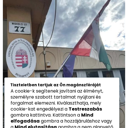
Tiszteletben tartjuk az Ön magánszféráját
A cookie-k segítenek javítani az élményt,
személyre szabott tartalmat nyújtani és
forgalmat elemezni. Kiválaszthatja, mely
cookie-kat engedélyezi a
Testreszabás
gombra kattintva. Kattintson a
Mind
elfogadása
gombra a hozzájáruláshoz vagy
a
Mind elutasítása
gombra a nem alapvető