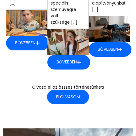
[...]
speciális
alapítványunkat
szemüvegre
[...]
volt
szüksége [...]
BŐVEBBEN
BŐVEBBEN
BŐVEBBEN
Olvasd el az összes történetünket!
ELOLVASOM