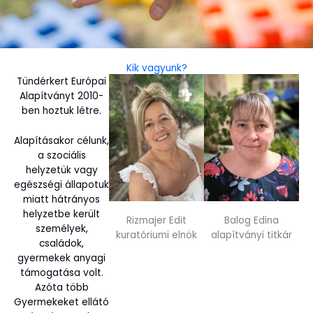
Kik vagyunk?
Tündérkert Európai
Alapítványt 2010-
ben hoztuk létre.
Alapításakor célunk,
a szociális
helyzetük vagy
egészségi állapotuk
miatt hátrányos
helyzetbe került
Rizmajer Edit
Balog Edina
személyek,
kuratóriumi elnök
alapítványi titkár
családok,
gyermekek anyagi
támogatása volt.
Azóta több
Gyermekeket ellátó