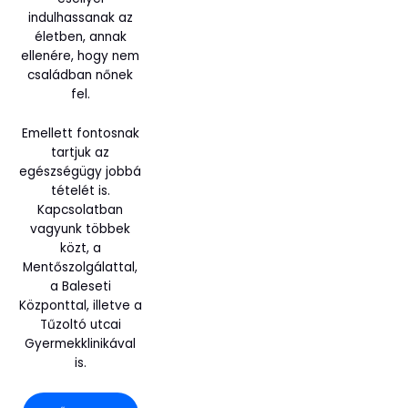
indulhassanak az
életben, annak
ellenére, hogy nem
családban nőnek
fel.
Emellett fontosnak
tartjuk az
egészségügy jobbá
tételét is.
Kapcsolatban
vagyunk többek
közt, a
Mentőszolgálattal,
a Baleseti
Központtal, illetve a
Tűzoltó utcai
Gyermekklinikával
is.