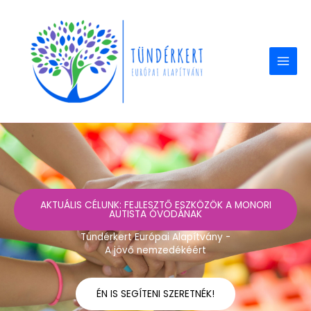
Skip
to
content
AKTUÁLIS CÉLUNK: FEJLESZTŐ ESZKÖZÖK A MONORI
AUTISTA ÓVODÁNAK
Tündérkert Európai Alapítvány -
A jövő nemzedékéért
ÉN IS SEGÍTENI SZERETNÉK!