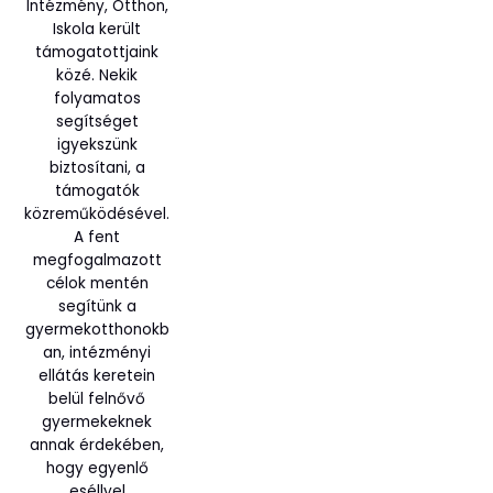
Intézmény, Otthon,
Iskola került
támogatottjaink
közé. Nekik
folyamatos
segítséget
igyekszünk
biztosítani, a
támogatók
közreműködésével.
A fent
megfogalmazott
célok mentén
segítünk a
gyermekotthonokb
an, intézményi
ellátás keretein
belül felnővő
gyermekeknek
annak érdekében,
hogy egyenlő
eséllyel