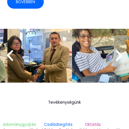
BŐVEBBEN
Tevékenységünk
Adománygyűjtés
Családsegítés
Oktatás