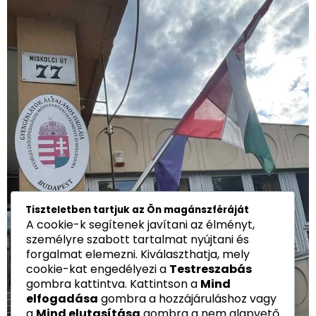
Tiszteletben tartjuk az Ön magánszféráját
A cookie-k segítenek javítani az élményt,
személyre szabott tartalmat nyújtani és
forgalmat elemezni. Kiválaszthatja, mely
cookie-kat engedélyezi a
Testreszabás
gombra kattintva. Kattintson a
Mind
elfogadása
gombra a hozzájáruláshoz vagy
a
Mind elutasítása
gombra a nem alapvető