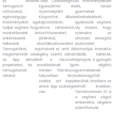
Az általunk
Több Családsegítő
Az intézményekben
támogatott
Egyesülettel és
élő, tanuló
otthonokat,
Gyermekjóléti
gyermekek
egészségügyi
Központtal állunk
előrehaladását,
intézményeket úgy
kapcsolatban,
igyekszünk segíteni,
tudjuk segíteni, hogy
ahova ruhaneműt,
oly módon, hogy
munkatársaink és
tisztítószereket,
számukra az
önkénteseink
játékokat,
oktatást elősegítő
felkeresik a
tisztálkodószereket
eszközöket
Támogatókat, és
juttatunk el, amit ők
biztosítjuk. Interaktív
megismertetik velük
igény szerint adnak
táblák, tabletek,
az épp aktuális
át a rászoruló
laptopok, a gyengén
projekteket, és a
családoknak. Így
és aliglátó
támogatandó
minden hátrányos
gyermekeknek
célokat.
helyzetben lévő
videónagyítók
család, azt kapja
kerültek átadásra az
amire épp szüksége
elmúlt években.
van.
Természetesen itt is
a segíteni vágyó
emberekre, cégekre
számíthatunk.