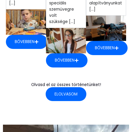
[...]
speciális
alapítványunkat
szemüvegre
[...]
volt
szüksége [...]
BŐVEBBEN
BŐVEBBEN
BŐVEBBEN
Olvasd el az összes történetünket!
ELOLVASOM