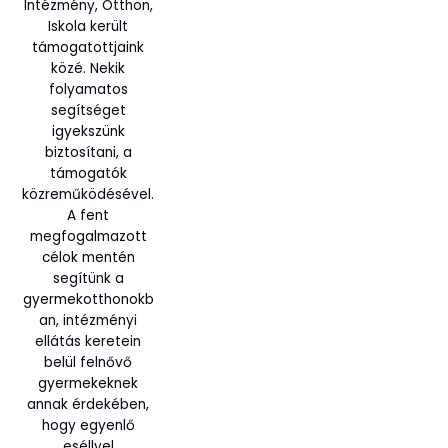
Intézmény, Otthon,
Iskola került
támogatottjaink
közé. Nekik
folyamatos
segítséget
igyekszünk
biztosítani, a
támogatók
közreműködésével.
A fent
megfogalmazott
célok mentén
segítünk a
gyermekotthonokb
an, intézményi
ellátás keretein
belül felnővő
gyermekeknek
annak érdekében,
hogy egyenlő
eséllyel