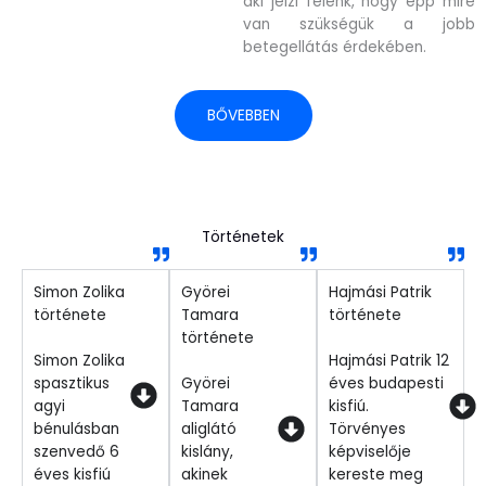
aki jelzi felénk, hogy épp mire
van szükségük a jobb
betegellátás érdekében.
BŐVEBBEN
Történetek
Simon Zolika
Györei
Hajmási Patrik
története
Tamara
története
története
Simon Zolika
Hajmási Patrik 12
spasztikus
Györei
éves budapesti
agyi
Tamara
kisfiú.
bénulásban
aliglátó
Törvényes
szenvedő 6
kislány,
képviselője
éves kisfiú
akinek
kereste meg