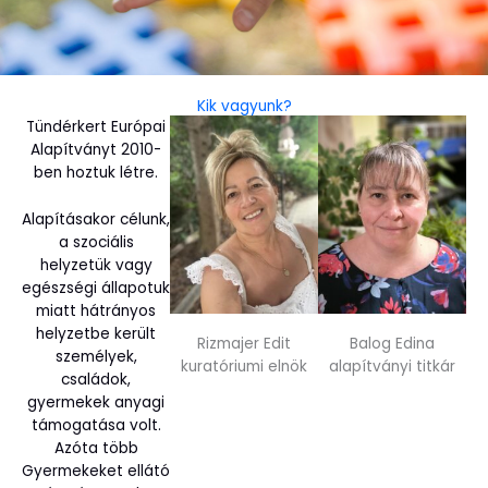
Kik vagyunk?
Tündérkert Európai
Alapítványt 2010-
ben hoztuk létre.
Alapításakor célunk,
a szociális
helyzetük vagy
egészségi állapotuk
miatt hátrányos
helyzetbe került
Rizmajer Edit
Balog Edina
személyek,
kuratóriumi elnök
alapítványi titkár
családok,
gyermekek anyagi
támogatása volt.
Azóta több
Gyermekeket ellátó