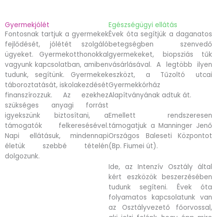
Gyermekjólét
Egészségügyi ellátás
Fontosnak tartjuk a gyermekek
Évek óta segítjük a daganatos
fejlődését, jólétét szolgáló
betegségben szenvedő
ügyeket. Gyermekotthonokkal
gyermekeket, biopsziás tűk
vagyunk kapcsolatban, amiben
vásárlásával. A legtöbb ilyen
tudunk, segítünk. Gyermekek
eszközt, a Tűzoltó utcai
táboroztatását, iskolakezdését
Gyermekkórház
finanszírozzuk. Az ezekhez
Alapítványának adtuk át.
szükséges anyagi forrást
igyekszünk biztosítani, a
Emellett rendszeresen
támogatók felkeresésével.
támogatjuk a Manninger Jenő
Napi ellátásuk, mindennapi
Országos Baleseti Központot
életük szebbé tételén
(Bp. Fiumei út).
dolgozunk.
Ide, az Intenzív Osztály által
kért eszközök beszerzésében
tudunk segíteni. Évek óta
folyamatos kapcsolatunk van
az Osztályvezető főorvossal,