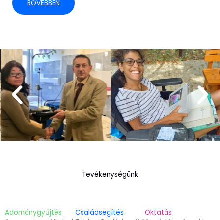
BŐVEBBEN
Tevékenységünk
Adománygyűjtés
Családsegítés
Oktatás