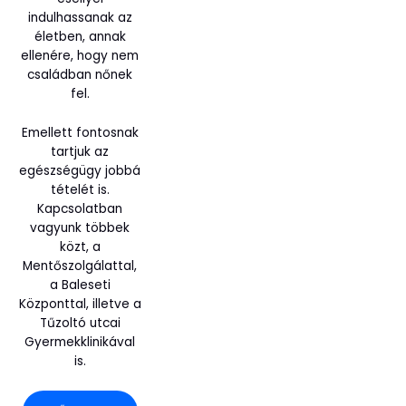
indulhassanak az
életben, annak
ellenére, hogy nem
családban nőnek
fel.
Emellett fontosnak
tartjuk az
egészségügy jobbá
tételét is.
Kapcsolatban
vagyunk többek
közt, a
Mentőszolgálattal,
a Baleseti
Központtal, illetve a
Tűzoltó utcai
Gyermekklinikával
is.