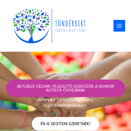
Skip
to
content
AKTUÁLIS CÉLUNK: FEJLESZTŐ ESZKÖZÖK A MONORI
AUTISTA ÓVODÁNAK
Tündérkert Európai Alapítvány -
A jövő nemzedékéért
ÉN IS SEGÍTENI SZERETNÉK!