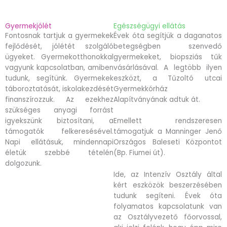
Gyermekjólét
Egészségügyi ellátás
Fontosnak tartjuk a gyermekek
Évek óta segítjük a daganatos
fejlődését, jólétét szolgáló
betegségben szenvedő
ügyeket. Gyermekotthonokkal
gyermekeket, biopsziás tűk
vagyunk kapcsolatban, amiben
vásárlásával. A legtöbb ilyen
tudunk, segítünk. Gyermekek
eszközt, a Tűzoltó utcai
táboroztatását, iskolakezdését
Gyermekkórház
finanszírozzuk. Az ezekhez
Alapítványának adtuk át.
szükséges anyagi forrást
igyekszünk biztosítani, a
Emellett rendszeresen
támogatók felkeresésével.
támogatjuk a Manninger Jenő
Napi ellátásuk, mindennapi
Országos Baleseti Központot
életük szebbé tételén
(Bp. Fiumei út).
dolgozunk.
Ide, az Intenzív Osztály által
kért eszközök beszerzésében
tudunk segíteni. Évek óta
folyamatos kapcsolatunk van
az Osztályvezető főorvossal,