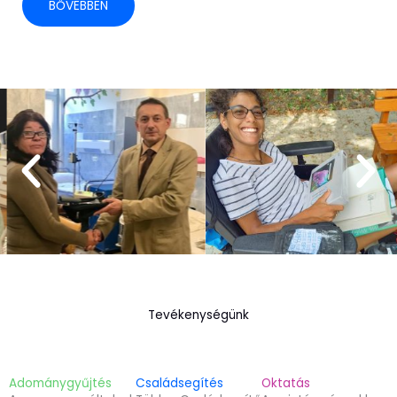
BŐVEBBEN
Tevékenységünk
Adománygyűjtés
Családsegítés
Oktatás