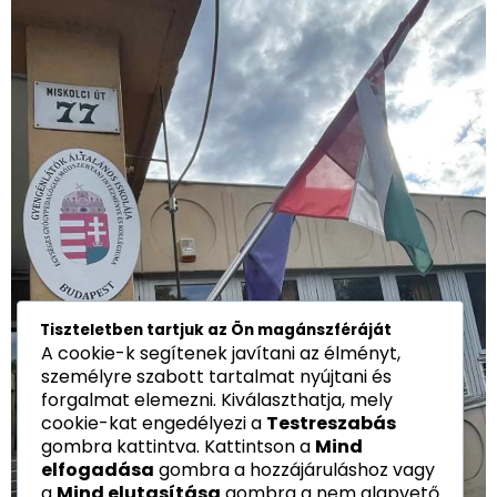
Tiszteletben tartjuk az Ön magánszféráját
A cookie-k segítenek javítani az élményt,
személyre szabott tartalmat nyújtani és
forgalmat elemezni. Kiválaszthatja, mely
cookie-kat engedélyezi a
Testreszabás
gombra kattintva. Kattintson a
Mind
elfogadása
gombra a hozzájáruláshoz vagy
a
Mind elutasítása
gombra a nem alapvető