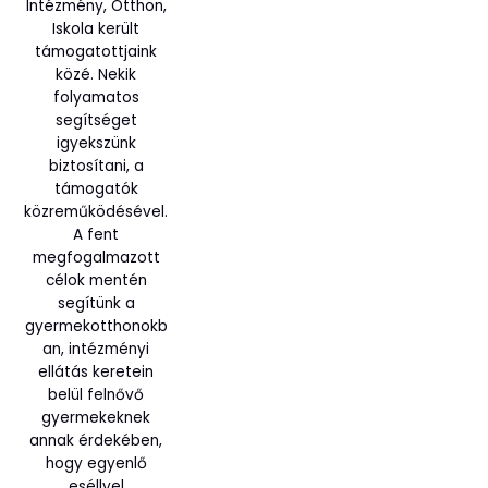
Intézmény, Otthon,
Iskola került
támogatottjaink
közé. Nekik
folyamatos
segítséget
igyekszünk
biztosítani, a
támogatók
közreműködésével.
A fent
megfogalmazott
célok mentén
segítünk a
gyermekotthonokb
an, intézményi
ellátás keretein
belül felnővő
gyermekeknek
annak érdekében,
hogy egyenlő
eséllyel