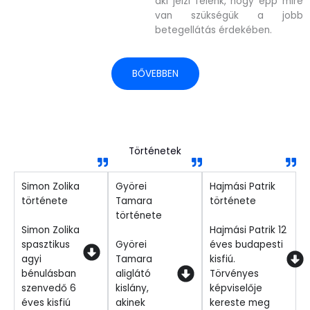
aki jelzi felénk, hogy épp mire
van szükségük a jobb
betegellátás érdekében.
BŐVEBBEN
Történetek
Simon Zolika
Györei
Hajmási Patrik
története
Tamara
története
története
Simon Zolika
Hajmási Patrik 12
spasztikus
Györei
éves budapesti
agyi
Tamara
kisfiú.
bénulásban
aliglátó
Törvényes
szenvedő 6
kislány,
képviselője
éves kisfiú
akinek
kereste meg