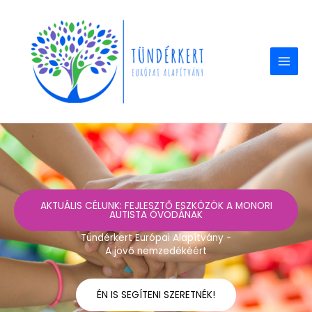
Skip
to
content
AKTUÁLIS CÉLUNK: FEJLESZTŐ ESZKÖZÖK A MONORI
AUTISTA ÓVODÁNAK
Tündérkert Európai Alapítvány -
A jövő nemzedékéért
ÉN IS SEGÍTENI SZERETNÉK!