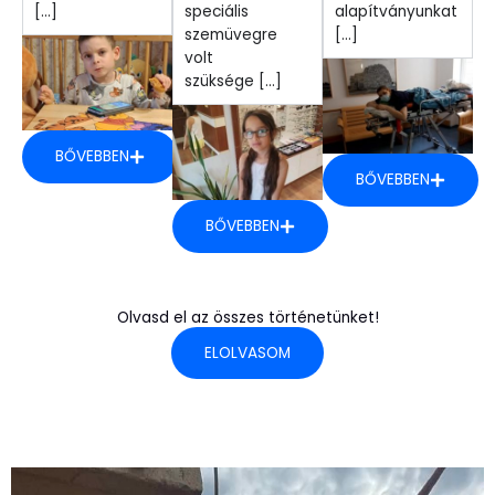
[...]
speciális
alapítványunkat
szemüvegre
[...]
volt
szüksége [...]
BŐVEBBEN
BŐVEBBEN
BŐVEBBEN
Olvasd el az összes történetünket!
ELOLVASOM