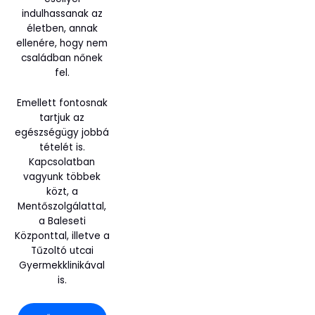
indulhassanak az
életben, annak
ellenére, hogy nem
családban nőnek
fel.
Emellett fontosnak
tartjuk az
egészségügy jobbá
tételét is.
Kapcsolatban
vagyunk többek
közt, a
Mentőszolgálattal,
a Baleseti
Központtal, illetve a
Tűzoltó utcai
Gyermekklinikával
is.