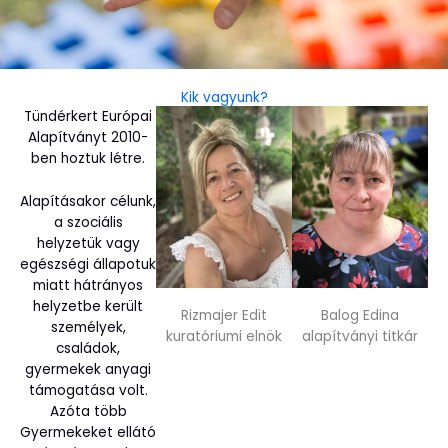
Kik vagyunk?
Tündérkert Európai
Alapítványt 2010-
ben hoztuk létre.
Alapításakor célunk,
a szociális
helyzetük vagy
egészségi állapotuk
miatt hátrányos
helyzetbe került
Rizmajer Edit
Balog Edina
személyek,
kuratóriumi elnök
alapítványi titkár
családok,
gyermekek anyagi
támogatása volt.
Azóta több
Gyermekeket ellátó