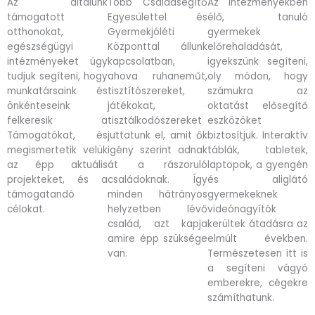
Az általunk
Több Családsegítő
Az intézményekben
támogatott
Egyesülettel és
élő, tanuló
otthonokat,
Gyermekjóléti
gyermekek
egészségügyi
Központtal állunk
előrehaladását,
intézményeket úgy
kapcsolatban,
igyekszünk segíteni,
tudjuk segíteni, hogy
ahova ruhaneműt,
oly módon, hogy
munkatársaink és
tisztítószereket,
számukra az
önkénteseink
játékokat,
oktatást elősegítő
felkeresik a
tisztálkodószereket
eszközöket
Támogatókat, és
juttatunk el, amit ők
biztosítjuk. Interaktív
megismertetik velük
igény szerint adnak
táblák, tabletek,
az épp aktuális
át a rászoruló
laptopok, a gyengén
projekteket, és a
családoknak. Így
és aliglátó
támogatandó
minden hátrányos
gyermekeknek
célokat.
helyzetben lévő
videónagyítók
család, azt kapja
kerültek átadásra az
amire épp szüksége
elmúlt években.
van.
Természetesen itt is
a segíteni vágyó
emberekre, cégekre
számíthatunk.