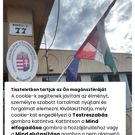
Tiszteletben tartjuk az Ön magánszféráját
A cookie-k segítenek javítani az élményt,
személyre szabott tartalmat nyújtani és
forgalmat elemezni. Kiválaszthatja, mely
cookie-kat engedélyezi a
Testreszabás
gombra kattintva. Kattintson a
Mind
elfogadása
gombra a hozzájáruláshoz vagy
a
Mind elutasítása
gombra a nem alapvető