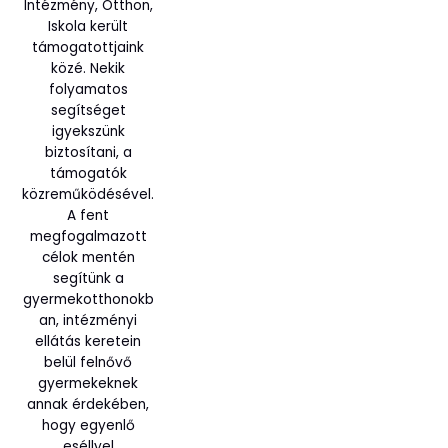
Intézmény, Otthon,
Iskola került
támogatottjaink
közé. Nekik
folyamatos
segítséget
igyekszünk
biztosítani, a
támogatók
közreműködésével.
A fent
megfogalmazott
célok mentén
segítünk a
gyermekotthonokb
an, intézményi
ellátás keretein
belül felnővő
gyermekeknek
annak érdekében,
hogy egyenlő
eséllyel