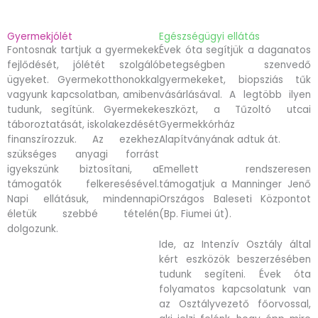
Gyermekjólét
Egészségügyi ellátás
Fontosnak tartjuk a gyermekek
Évek óta segítjük a daganatos
fejlődését, jólétét szolgáló
betegségben szenvedő
ügyeket. Gyermekotthonokkal
gyermekeket, biopsziás tűk
vagyunk kapcsolatban, amiben
vásárlásával. A legtöbb ilyen
tudunk, segítünk. Gyermekek
eszközt, a Tűzoltó utcai
táboroztatását, iskolakezdését
Gyermekkórház
finanszírozzuk. Az ezekhez
Alapítványának adtuk át.
szükséges anyagi forrást
igyekszünk biztosítani, a
Emellett rendszeresen
támogatók felkeresésével.
támogatjuk a Manninger Jenő
Napi ellátásuk, mindennapi
Országos Baleseti Központot
életük szebbé tételén
(Bp. Fiumei út).
dolgozunk.
Ide, az Intenzív Osztály által
kért eszközök beszerzésében
tudunk segíteni. Évek óta
folyamatos kapcsolatunk van
az Osztályvezető főorvossal,