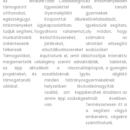
Az általunk
Több Családsegítő
Az intézményekben
támogatott
Egyesülettel és
élő, tanuló
otthonokat,
Gyermekjóléti
gyermekek
egészségügyi
Központtal állunk
előrehaladását,
intézményeket úgy
kapcsolatban,
igyekszünk segíteni,
tudjuk segíteni, hogy
ahova ruhaneműt,
oly módon, hogy
munkatársaink és
tisztítószereket,
számukra az
önkénteseink
játékokat,
oktatást elősegítő
felkeresik a
tisztálkodószereket
eszközöket
Támogatókat, és
juttatunk el, amit ők
biztosítjuk. Interaktív
megismertetik velük
igény szerint adnak
táblák, tabletek,
az épp aktuális
át a rászoruló
laptopok, a gyengén
projekteket, és a
családoknak. Így
és aliglátó
támogatandó
minden hátrányos
gyermekeknek
célokat.
helyzetben lévő
videónagyítók
család, azt kapja
kerültek átadásra az
amire épp szüksége
elmúlt években.
van.
Természetesen itt is
a segíteni vágyó
emberekre, cégekre
számíthatunk.