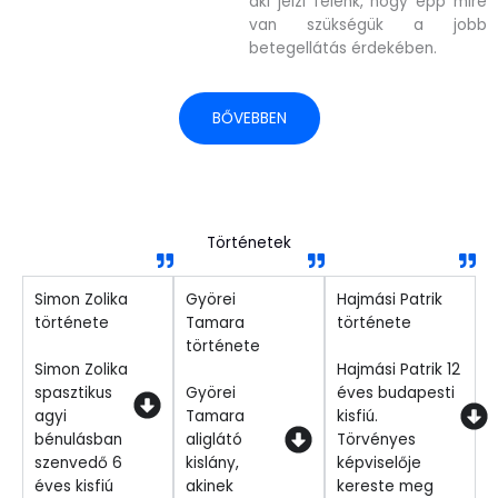
aki jelzi felénk, hogy épp mire
van szükségük a jobb
betegellátás érdekében.
BŐVEBBEN
Történetek
Simon Zolika
Györei
Hajmási Patrik
története
Tamara
története
története
Simon Zolika
Hajmási Patrik 12
spasztikus
Györei
éves budapesti
agyi
Tamara
kisfiú.
bénulásban
aliglátó
Törvényes
szenvedő 6
kislány,
képviselője
éves kisfiú
akinek
kereste meg