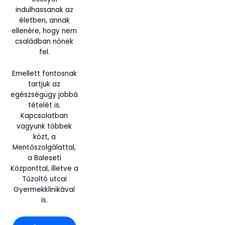
indulhassanak az
életben, annak
ellenére, hogy nem
családban nőnek
fel.
Emellett fontosnak
tartjuk az
egészségügy jobbá
tételét is.
Kapcsolatban
vagyunk többek
közt, a
Mentőszolgálattal,
a Baleseti
Központtal, illetve a
Tűzoltó utcai
Gyermekklinikával
is.