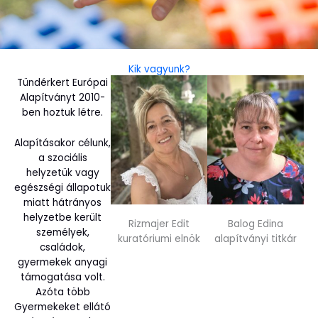
Kik vagyunk?
Tündérkert Európai
Alapítványt 2010-
ben hoztuk létre.
Alapításakor célunk,
a szociális
helyzetük vagy
egészségi állapotuk
miatt hátrányos
helyzetbe került
Rizmajer Edit
Balog Edina
személyek,
kuratóriumi elnök
alapítványi titkár
családok,
gyermekek anyagi
támogatása volt.
Azóta több
Gyermekeket ellátó