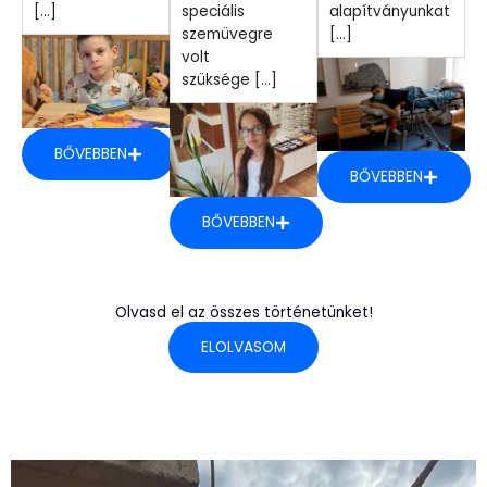
[...]
speciális
alapítványunkat
szemüvegre
[...]
volt
szüksége [...]
BŐVEBBEN
BŐVEBBEN
BŐVEBBEN
Olvasd el az összes történetünket!
ELOLVASOM