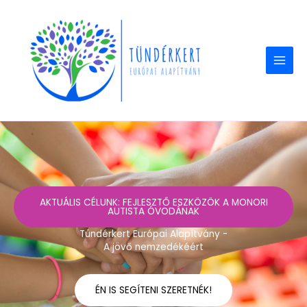
Skip
to
content
AKTUÁLIS CÉLUNK: FEJLESZTŐ ESZKÖZÖK A MONORI
AUTISTA ÓVODÁNAK
Tündérkert Európai Alapítvány -
A jövő nemzedékéért
ÉN IS SEGÍTENI SZERETNÉK!