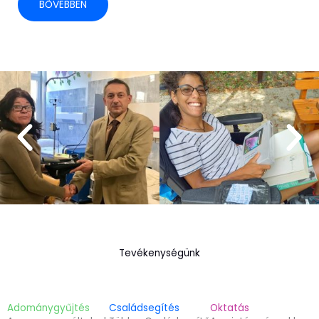
BŐVEBBEN
Tevékenységünk
Adománygyűjtés
Családsegítés
Oktatás