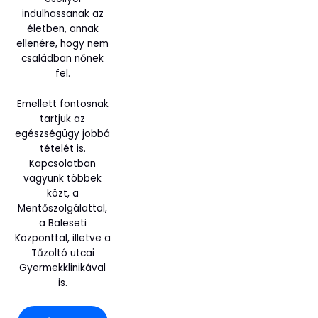
indulhassanak az
életben, annak
ellenére, hogy nem
családban nőnek
fel.
Emellett fontosnak
tartjuk az
egészségügy jobbá
tételét is.
Kapcsolatban
vagyunk többek
közt, a
Mentőszolgálattal,
a Baleseti
Központtal, illetve a
Tűzoltó utcai
Gyermekklinikával
is.