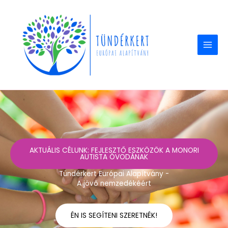
Skip
to
content
AKTUÁLIS CÉLUNK: FEJLESZTŐ ESZKÖZÖK A MONORI
AUTISTA ÓVODÁNAK
Tündérkert Európai Alapítvány -
A jövő nemzedékéért
ÉN IS SEGÍTENI SZERETNÉK!