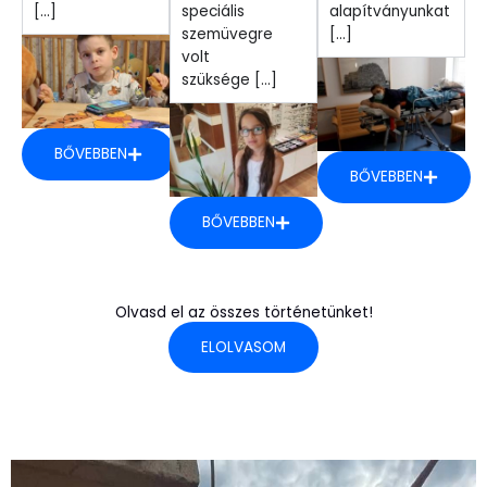
[...]
speciális
alapítványunkat
szemüvegre
[...]
volt
szüksége [...]
BŐVEBBEN
BŐVEBBEN
BŐVEBBEN
Olvasd el az összes történetünket!
ELOLVASOM