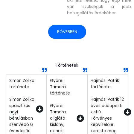
aki jelzi felénk, hogy épp mire
van szükségük a jobb
betegellátás érdekében.
BŐVEBBEN
Történetek
Simon Zolika
Györei
Hajmási Patrik
története
Tamara
története
története
Simon Zolika
Hajmási Patrik 12
spasztikus
Györei
éves budapesti
agyi
Tamara
kisfiú.
bénulásban
aliglátó
Törvényes
szenvedő 6
kislány,
képviselője
éves kisfiú
akinek
kereste meg