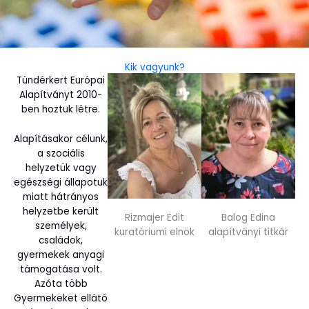
Kik vagyunk?
Tündérkert Európai
Alapítványt 2010-
ben hoztuk létre.
Alapításakor célunk,
a szociális
helyzetük vagy
egészségi állapotuk
miatt hátrányos
helyzetbe került
Rizmajer Edit
Balog Edina
személyek,
kuratóriumi elnök
alapítványi titkár
családok,
gyermekek anyagi
támogatása volt.
Azóta több
Gyermekeket ellátó