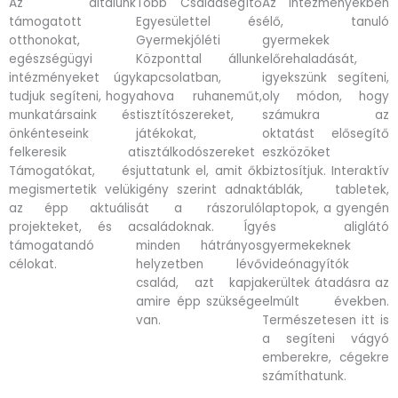
Az általunk
Több Családsegítő
Az intézményekben
támogatott
Egyesülettel és
élő, tanuló
otthonokat,
Gyermekjóléti
gyermekek
egészségügyi
Központtal állunk
előrehaladását,
intézményeket úgy
kapcsolatban,
igyekszünk segíteni,
tudjuk segíteni, hogy
ahova ruhaneműt,
oly módon, hogy
munkatársaink és
tisztítószereket,
számukra az
önkénteseink
játékokat,
oktatást elősegítő
felkeresik a
tisztálkodószereket
eszközöket
Támogatókat, és
juttatunk el, amit ők
biztosítjuk. Interaktív
megismertetik velük
igény szerint adnak
táblák, tabletek,
az épp aktuális
át a rászoruló
laptopok, a gyengén
projekteket, és a
családoknak. Így
és aliglátó
támogatandó
minden hátrányos
gyermekeknek
célokat.
helyzetben lévő
videónagyítók
család, azt kapja
kerültek átadásra az
amire épp szüksége
elmúlt években.
van.
Természetesen itt is
a segíteni vágyó
emberekre, cégekre
számíthatunk.