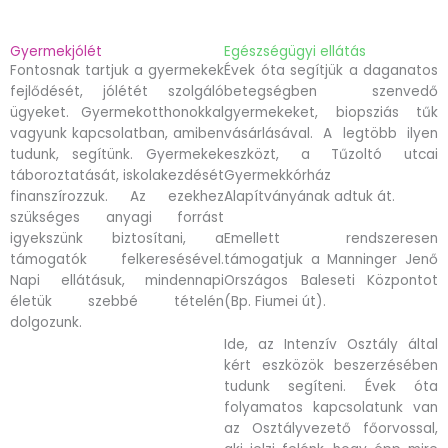
Gyermekjólét
Egészségügyi ellátás
Fontosnak tartjuk a gyermekek
Évek óta segítjük a daganatos
fejlődését, jólétét szolgáló
betegségben szenvedő
ügyeket. Gyermekotthonokkal
gyermekeket, biopsziás tűk
vagyunk kapcsolatban, amiben
vásárlásával. A legtöbb ilyen
tudunk, segítünk. Gyermekek
eszközt, a Tűzoltó utcai
táboroztatását, iskolakezdését
Gyermekkórház
finanszírozzuk. Az ezekhez
Alapítványának adtuk át.
szükséges anyagi forrást
igyekszünk biztosítani, a
Emellett rendszeresen
támogatók felkeresésével.
támogatjuk a Manninger Jenő
Napi ellátásuk, mindennapi
Országos Baleseti Központot
életük szebbé tételén
(Bp. Fiumei út).
dolgozunk.
Ide, az Intenzív Osztály által
kért eszközök beszerzésében
tudunk segíteni. Évek óta
folyamatos kapcsolatunk van
az Osztályvezető főorvossal,