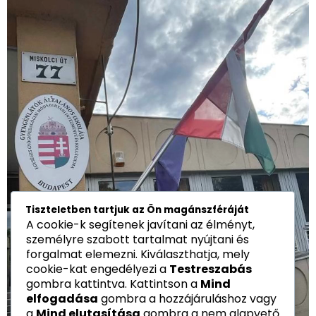
Tiszteletben tartjuk az Ön magánszféráját
A cookie-k segítenek javítani az élményt,
személyre szabott tartalmat nyújtani és
forgalmat elemezni. Kiválaszthatja, mely
cookie-kat engedélyezi a
Testreszabás
gombra kattintva. Kattintson a
Mind
elfogadása
gombra a hozzájáruláshoz vagy
a
Mind elutasítása
gombra a nem alapvető