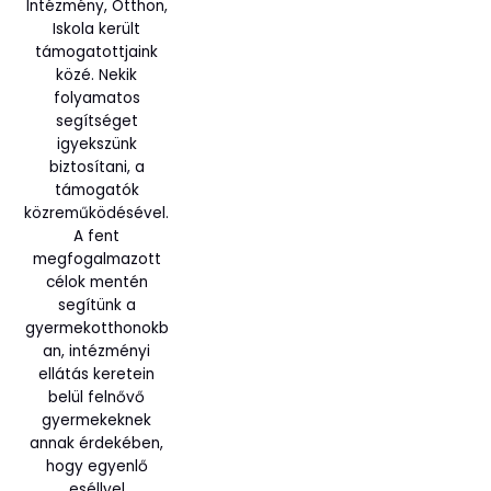
Intézmény, Otthon,
Iskola került
támogatottjaink
közé. Nekik
folyamatos
segítséget
igyekszünk
biztosítani, a
támogatók
közreműködésével.
A fent
megfogalmazott
célok mentén
segítünk a
gyermekotthonokb
an, intézményi
ellátás keretein
belül felnővő
gyermekeknek
annak érdekében,
hogy egyenlő
eséllyel