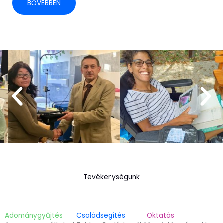
BŐVEBBEN
Tevékenységünk
Adománygyűjtés
Családsegítés
Oktatás