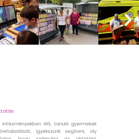
tatás
 intézményekben élő, tanuló gyermekek
őrehaladását, igyekszünk segíteni, oly
ódon, hogy számukra az oktatást