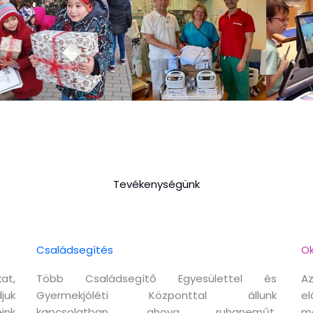
Tevékenységünk
Családsegítés
Ok
at,
Több Családsegítő Egyesülettel és
Az
juk
Gyermekjóléti Központtal állunk
el
ink
kapcsolatban, ahova ruhaneműt,
m