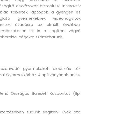
ősegítő eszközöket biztosítjuk. Interaktív
blák, tabletek, laptopok, a gyengén és
liglátó gyermekeknek videónagyítók
erültek átadásra az elmúlt években.
ermészetesen itt is a segíteni vágyó
berekre, cégekre számíthatunk.
szenvedő gyermekeket, biopsziás tűk
utcai Gyermekkórház Alapítványának adtuk
Jenő Országos Baleseti Központot (Bp.
eszerzésében tudunk segíteni. Évek óta