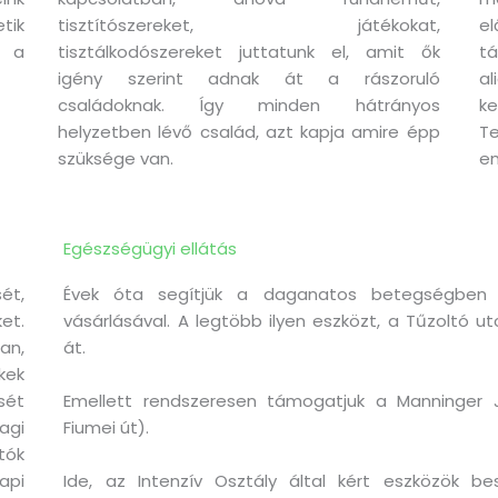
tik
tisztítószereket, játékokat,
el
s a
tisztálkodószereket juttatunk el, amit ők
tá
igény szerint adnak át a rászoruló
a
családoknak. Így minden hátrányos
k
helyzetben lévő család, azt kapja amire épp
T
szüksége van.
em
Egészségügyi ellátás
ét,
Évek óta segítjük a daganatos betegségben 
t.
vásárlásával. A legtöbb ilyen eszközt, a Tűzoltó 
an,
át.
kek
ét
Emellett rendszeresen támogatjuk a Manninger 
agi
Fiumei út).
tók
api
Ide, az Intenzív Osztály által kért eszközök b