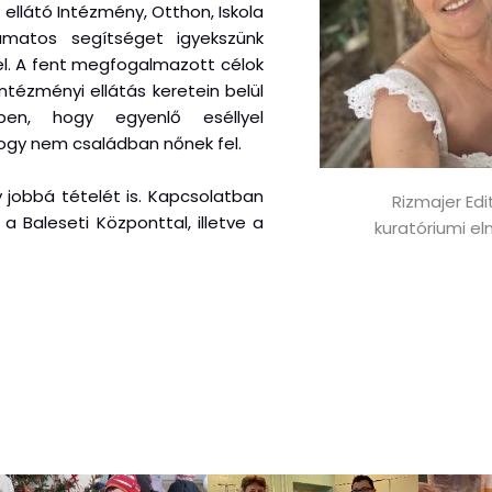
llátó Intézmény, Otthon, Iskola
yamatos segítséget igyekszünk
l. A fent megfogalmazott célok
tézményi ellátás keretein belül
ben, hogy egyenlő eséllyel
hogy nem családban nőnek fel.
 jobbá tételét is. Kapcsolatban
Rizmajer Edi
a Baleseti Központtal, illetve a
kuratóriumi el