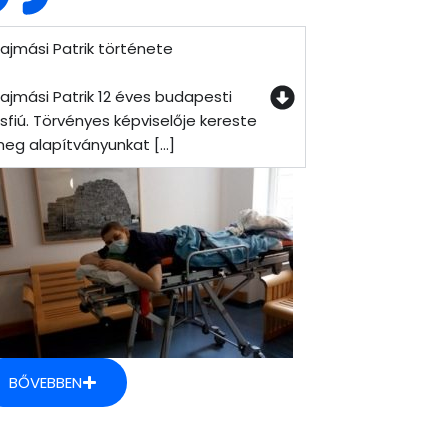
ajmási Patrik története
ajmási Patrik 12 éves budapesti
isfiú. Törvényes képviselője kereste
eg alapítványunkat [...]
BŐVEBBEN