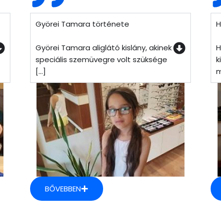
Györei Tamara története
H
Györei Tamara aliglátó kislány, akinek
H
speciális szemüvegre volt szüksége
k
[...]
m
BŐVEBBEN