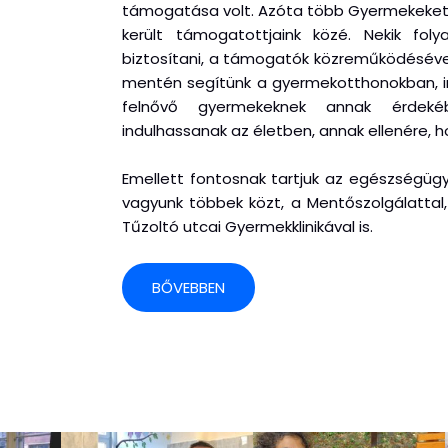
támogatása volt. Azóta több Gyermekeket e
került támogatottjaink közé. Nekik fol
biztosítani, a támogatók közreműködéséve
mentén segítünk a gyermekotthonokban, in
felnővő gyermekeknek annak érdeké
indulhassanak az életben, annak ellenére, 
Emellett fontosnak tartjuk az egészségügy
vagyunk többek közt, a Mentőszolgálattal, 
Tűzoltó utcai Gyermekklinikával is.
BŐVEBBEN