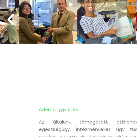
Adománygyűjtés
Az általunk támogatott otthonok
egészségügyi intézményeket úgy tud
segíteni, hogy munkatársaink és önkéntese