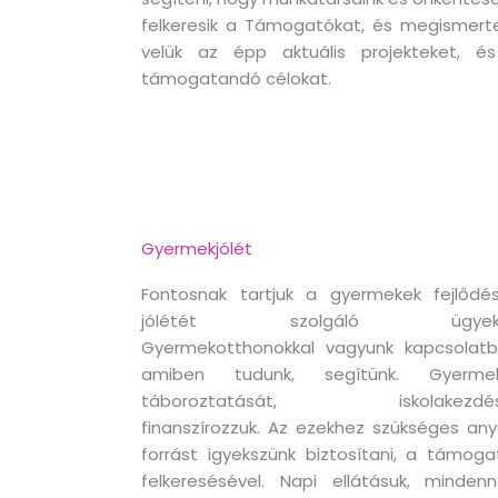
felkeresik a Támogatókat, és megismerte
velük az épp aktuális projekteket, é
támogatandó célokat.
Gyermekjólét
Fontosnak tartjuk a gyermekek fejlődés
jólétét szolgáló ügyeke
Gyermekotthonokkal vagyunk kapcsolatb
amiben tudunk, segítünk. Gyerme
táboroztatását, iskolakezdés
finanszírozzuk. Az ezekhez szükséges any
forrást igyekszünk biztosítani, a támoga
felkeresésével. Napi ellátásuk, mindenn