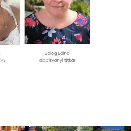
Balog Edina
t
alapítványi titkár
nök