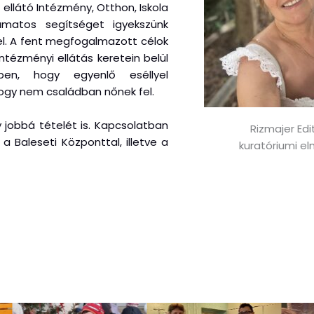
llátó Intézmény, Otthon, Iskola
yamatos segítséget igyekszünk
l. A fent megfogalmazott célok
tézményi ellátás keretein belül
ben, hogy egyenlő eséllyel
hogy nem családban nőnek fel.
 jobbá tételét is. Kapcsolatban
Rizmajer Edi
a Baleseti Központtal, illetve a
kuratóriumi el