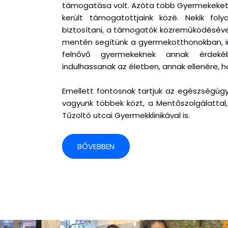
támogatása volt. Azóta több Gyermekeket e
került támogatottjaink közé. Nekik fol
biztosítani, a támogatók közreműködéséve
mentén segítünk a gyermekotthonokban, in
felnővő gyermekeknek annak érdeké
indulhassanak az életben, annak ellenére, 
Emellett fontosnak tartjuk az egészségügy
vagyunk többek közt, a Mentőszolgálattal, 
Tűzoltó utcai Gyermekklinikával is.
BŐVEBBEN