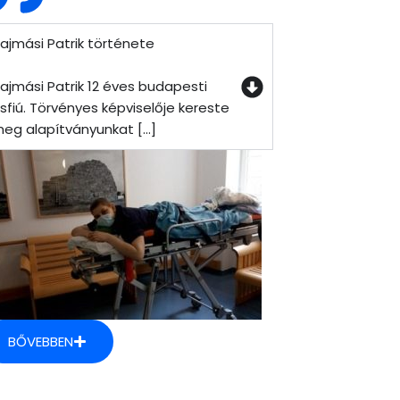
ajmási Patrik története
ajmási Patrik 12 éves budapesti
isfiú. Törvényes képviselője kereste
eg alapítványunkat [...]
BŐVEBBEN