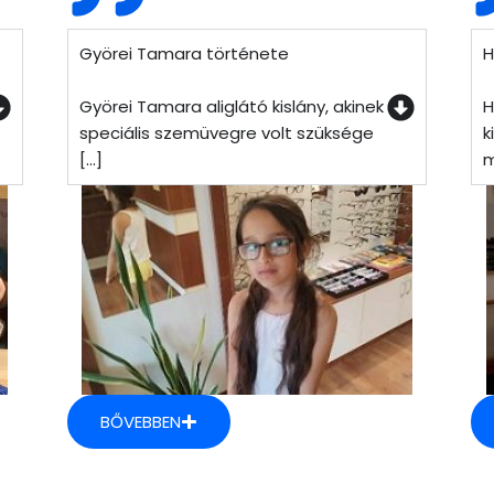
Györei Tamara története
H
Györei Tamara aliglátó kislány, akinek
H
speciális szemüvegre volt szüksége
k
[...]
m
BŐVEBBEN