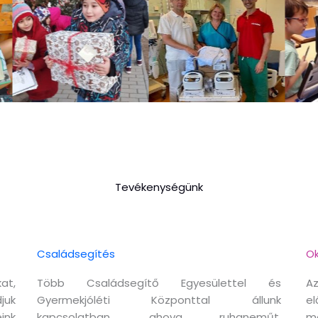
Tevékenységünk
Családsegítés
Ok
at,
Több Családsegítő Egyesülettel és
Az
juk
Gyermekjóléti Központtal állunk
el
ink
kapcsolatban, ahova ruhaneműt,
m