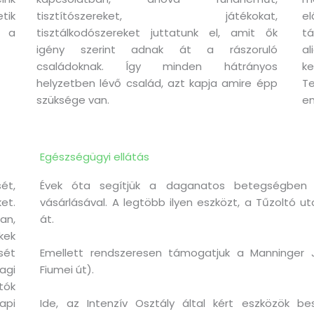
tik
tisztítószereket, játékokat,
el
s a
tisztálkodószereket juttatunk el, amit ők
tá
igény szerint adnak át a rászoruló
a
családoknak. Így minden hátrányos
k
helyzetben lévő család, azt kapja amire épp
T
szüksége van.
em
Egészségügyi ellátás
ét,
Évek óta segítjük a daganatos betegségben 
t.
vásárlásával. A legtöbb ilyen eszközt, a Tűzoltó 
an,
át.
kek
ét
Emellett rendszeresen támogatjuk a Manninger 
agi
Fiumei út).
tók
api
Ide, az Intenzív Osztály által kért eszközök b