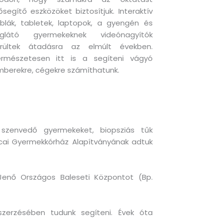
ősegítő eszközöket biztosítjuk. Interaktív
blák, tabletek, laptopok, a gyengén és
liglátó gyermekeknek videónagyítók
erültek átadásra az elmúlt években.
ermészetesen itt is a segíteni vágyó
berekre, cégekre számíthatunk.
szenvedő gyermekeket, biopsziás tűk
utcai Gyermekkórház Alapítványának adtuk
Jenő Országos Baleseti Központot (Bp.
eszerzésében tudunk segíteni. Évek óta