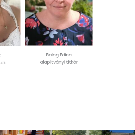
Balog Edina
t
alapítványi titkár
nök