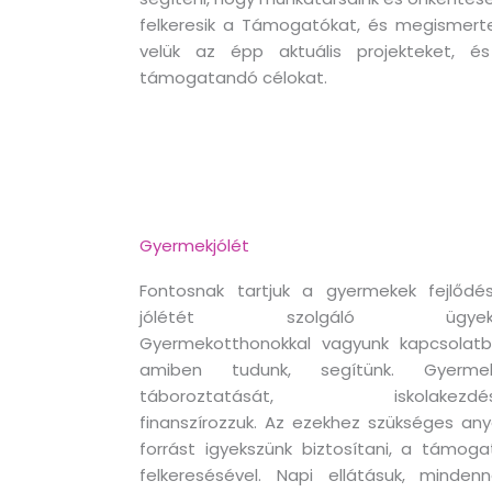
felkeresik a Támogatókat, és megismerte
velük az épp aktuális projekteket, é
támogatandó célokat.
Gyermekjólét
Fontosnak tartjuk a gyermekek fejlődés
jólétét szolgáló ügyeke
Gyermekotthonokkal vagyunk kapcsolatb
amiben tudunk, segítünk. Gyerme
táboroztatását, iskolakezdés
finanszírozzuk. Az ezekhez szükséges any
forrást igyekszünk biztosítani, a támoga
felkeresésével. Napi ellátásuk, mindenn