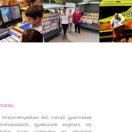
tatás
 intézményekben élő, tanuló gyermekek
őrehaladását, igyekszünk segíteni, oly
ódon, hogy számukra az oktatást