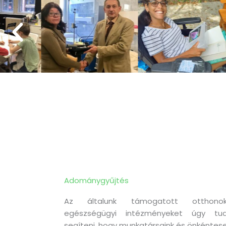
Adománygyűjtés
Az általunk támogatott otthonok
egészségügyi intézményeket úgy tud
segíteni, hogy munkatársaink és önkéntese