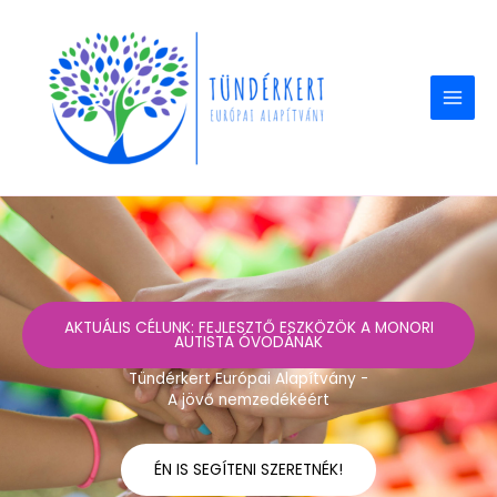
Skip
to
content
AKTUÁLIS CÉLUNK: FEJLESZTŐ ESZKÖZÖK A MONORI
AUTISTA ÓVODÁNAK
Tündérkert Európai Alapítvány -
A jövő nemzedékéért
ÉN IS SEGÍTENI SZERETNÉK!