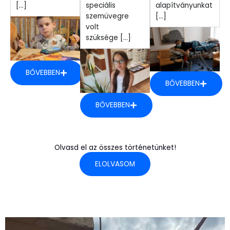
[...]
speciális
alapítványunkat
szemüvegre
[...]
volt
szüksége [...]
BŐVEBBEN
BŐVEBBEN
BŐVEBBEN
Olvasd el az összes történetünket!
ELOLVASOM