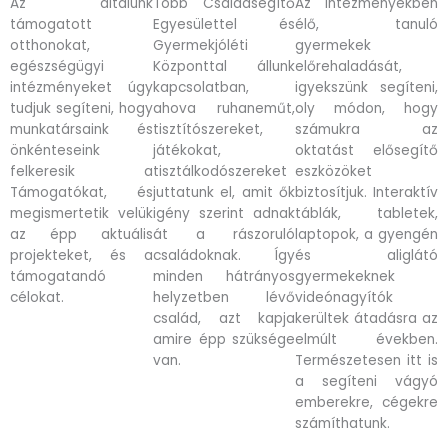
Az általunk
Több Családsegítő
Az intézményekben
támogatott
Egyesülettel és
élő, tanuló
otthonokat,
Gyermekjóléti
gyermekek
egészségügyi
Központtal állunk
előrehaladását,
intézményeket úgy
kapcsolatban,
igyekszünk segíteni,
tudjuk segíteni, hogy
ahova ruhaneműt,
oly módon, hogy
munkatársaink és
tisztítószereket,
számukra az
önkénteseink
játékokat,
oktatást elősegítő
felkeresik a
tisztálkodószereket
eszközöket
Támogatókat, és
juttatunk el, amit ők
biztosítjuk. Interaktív
megismertetik velük
igény szerint adnak
táblák, tabletek,
az épp aktuális
át a rászoruló
laptopok, a gyengén
projekteket, és a
családoknak. Így
és aliglátó
támogatandó
minden hátrányos
gyermekeknek
célokat.
helyzetben lévő
videónagyítók
család, azt kapja
kerültek átadásra az
amire épp szüksége
elmúlt években.
van.
Természetesen itt is
a segíteni vágyó
emberekre, cégekre
számíthatunk.