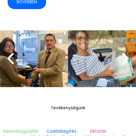
BŐVEBBEN
Tevékenységünk
Adománygyűjtés
Családsegítés
Oktatás