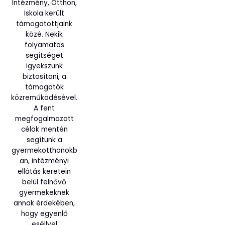
Intézmény, Otthon,
Iskola került
támogatottjaink
közé. Nekik
folyamatos
segítséget
igyekszünk
biztosítani, a
támogatók
közreműködésével.
A fent
megfogalmazott
célok mentén
segítünk a
gyermekotthonokb
an, intézményi
ellátás keretein
belül felnővő
gyermekeknek
annak érdekében,
hogy egyenlő
eséllyel