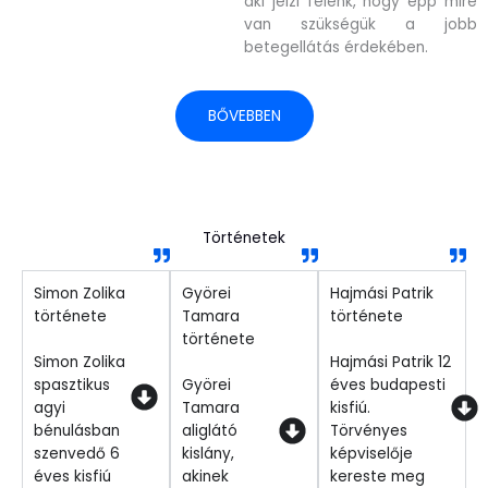
aki jelzi felénk, hogy épp mire
van szükségük a jobb
betegellátás érdekében.
BŐVEBBEN
Történetek
Simon Zolika
Györei
Hajmási Patrik
története
Tamara
története
története
Simon Zolika
Hajmási Patrik 12
spasztikus
Györei
éves budapesti
agyi
Tamara
kisfiú.
bénulásban
aliglátó
Törvényes
szenvedő 6
kislány,
képviselője
éves kisfiú
akinek
kereste meg