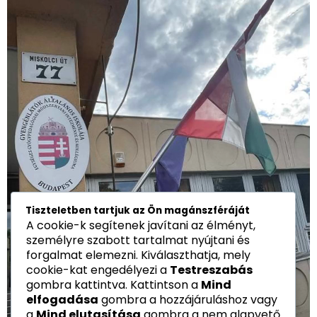
Tiszteletben tartjuk az Ön magánszféráját
A cookie-k segítenek javítani az élményt,
személyre szabott tartalmat nyújtani és
forgalmat elemezni. Kiválaszthatja, mely
cookie-kat engedélyezi a
Testreszabás
gombra kattintva. Kattintson a
Mind
elfogadása
gombra a hozzájáruláshoz vagy
a
Mind elutasítása
gombra a nem alapvető