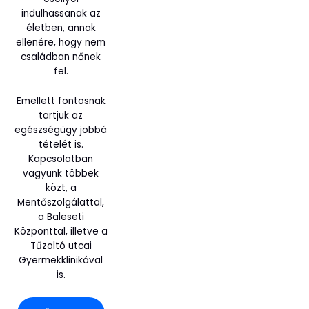
indulhassanak az
életben, annak
ellenére, hogy nem
családban nőnek
fel.
Emellett fontosnak
tartjuk az
egészségügy jobbá
tételét is.
Kapcsolatban
vagyunk többek
közt, a
Mentőszolgálattal,
a Baleseti
Központtal, illetve a
Tűzoltó utcai
Gyermekklinikával
is.