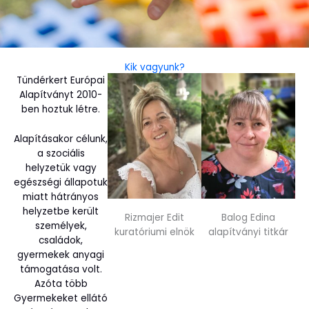
Kik vagyunk?
Tündérkert Európai
Alapítványt 2010-
ben hoztuk létre.
Alapításakor célunk,
a szociális
helyzetük vagy
egészségi állapotuk
miatt hátrányos
helyzetbe került
Rizmajer Edit
Balog Edina
személyek,
kuratóriumi elnök
alapítványi titkár
családok,
gyermekek anyagi
támogatása volt.
Azóta több
Gyermekeket ellátó