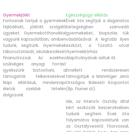
Gyermekjólét
Egészségügyi ellátás
Fontosnak tartjuk a gyermekek
Évek óta segítjük a daganatos
fejlődését, jólétét szolgáló
betegségben szenvedő
ügyeket. Gyermekotthonokkal
gyermekeket, biopsziás tűk
vagyunk kapcsolatban, amiben
vásárlásával. A legtöbb ilyen
tudunk, segítünk. Gyermekek
eszközt, a Tűzoltó utcai
táboroztatását, iskolakezdését
Gyermekkórház
finanszírozzuk. Az ezekhez
Alapítványának adtuk át.
szükséges anyagi forrást
igyekszünk biztosítani, a
Emellett rendszeresen
támogatók felkeresésével.
támogatjuk a Manninger Jenő
Napi ellátásuk, mindennapi
Országos Baleseti Központot
életük szebbé tételén
(Bp. Fiumei út).
dolgozunk.
Ide, az Intenzív Osztály által
kért eszközök beszerzésében
tudunk segíteni. Évek óta
folyamatos kapcsolatunk van
az Osztályvezető főorvossal,