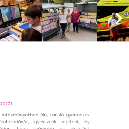
tatás
 intézményekben élő, tanuló gyermekek
őrehaladását, igyekszünk segíteni, oly
ódon, hogy számukra az oktatást