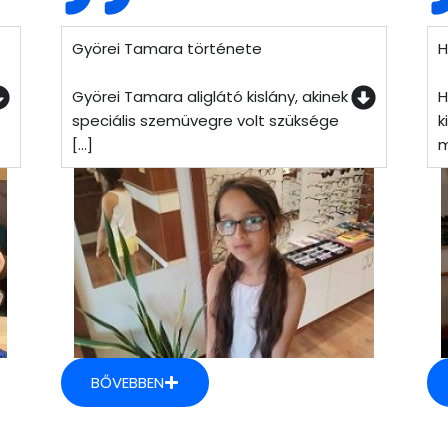
Györei Tamara története
H
Györei Tamara aliglátó kislány, akinek
H
speciális szemüvegre volt szüksége
k
[...]
m
BŐVEBBEN