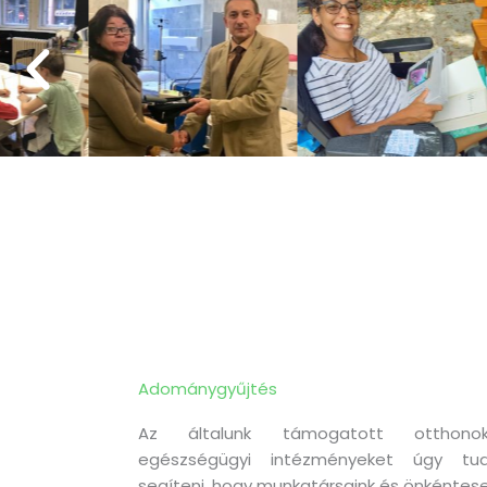
Adománygyűjtés
Az általunk támogatott otthonok
egészségügyi intézményeket úgy tud
segíteni, hogy munkatársaink és önkéntese