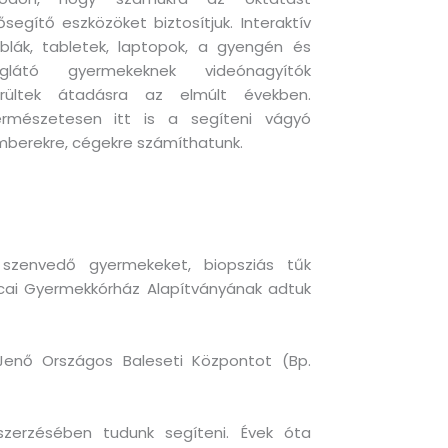
ősegítő eszközöket biztosítjuk. Interaktív
blák, tabletek, laptopok, a gyengén és
liglátó gyermekeknek videónagyítók
erültek átadásra az elmúlt években.
ermészetesen itt is a segíteni vágyó
berekre, cégekre számíthatunk.
szenvedő gyermekeket, biopsziás tűk
utcai Gyermekkórház Alapítványának adtuk
Jenő Országos Baleseti Központot (Bp.
eszerzésében tudunk segíteni. Évek óta