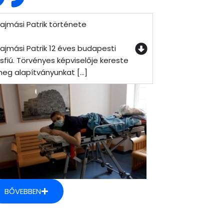
ajmási Patrik története
ajmási Patrik 12 éves budapesti
isfiú. Törvényes képviselője kereste
eg alapítványunkat [...]
BŐVEBBEN