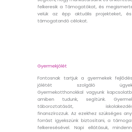
felkeresik a Támogatókat, és megismerte
velük az épp aktuális projekteket, é
támogatandó célokat.
Gyermekjólét
Fontosnak tartjuk a gyermekek fejlődés
jólétét szolgáló ügyeke
Gyermekotthonokkal vagyunk kapcsolatb
amiben tudunk, segítünk. Gyerme
táboroztatását, iskolakezdés
finanszírozzuk. Az ezekhez szükséges any
forrást igyekszünk biztosítani, a támoga
felkeresésével. Napi ellátásuk, mindenn