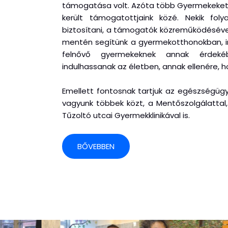
támogatása volt. Azóta több Gyermekeket e
került támogatottjaink közé. Nekik fol
biztosítani, a támogatók közreműködéséve
mentén segítünk a gyermekotthonokban, in
felnővő gyermekeknek annak érdeké
indulhassanak az életben, annak ellenére, 
Emellett fontosnak tartjuk az egészségügy
vagyunk többek közt, a Mentőszolgálattal, 
Tűzoltó utcai Gyermekklinikával is.
BŐVEBBEN