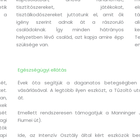
tik
tisztítószereket, játékokat,
el
s a
tisztálkodószereket juttatunk el, amit ők
tá
igény szerint adnak át a rászoruló
a
családoknak. Így minden hátrányos
k
helyzetben lévő család, azt kapja amire épp
T
szüksége van.
em
Egészségügyi ellátás
ét,
Évek óta segítjük a daganatos betegségben 
t.
vásárlásával. A legtöbb ilyen eszközt, a Tűzoltó 
an,
át.
kek
ét
Emellett rendszeresen támogatjuk a Manninger 
agi
Fiumei út).
tók
api
Ide, az Intenzív Osztály által kért eszközök b