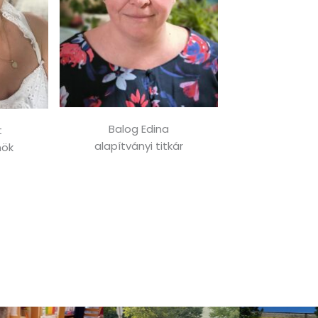
Balog Edina
t
alapítványi titkár
nök