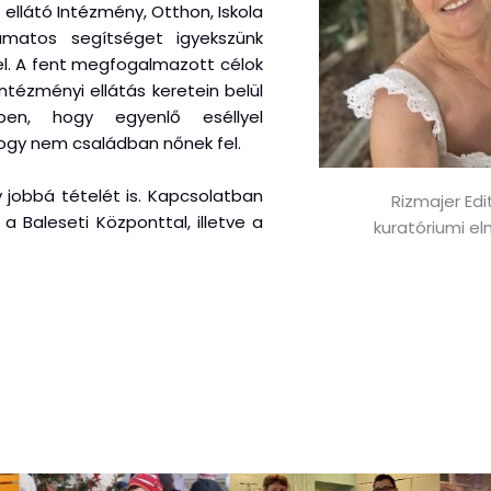
llátó Intézmény, Otthon, Iskola
yamatos segítséget igyekszünk
l. A fent megfogalmazott célok
tézményi ellátás keretein belül
ben, hogy egyenlő eséllyel
hogy nem családban nőnek fel.
 jobbá tételét is. Kapcsolatban
Rizmajer Edi
a Baleseti Központtal, illetve a
kuratóriumi el