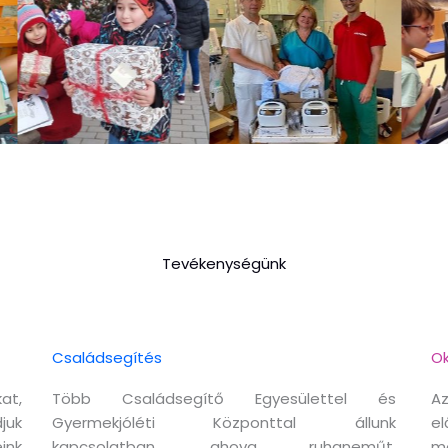
Tevékenységünk
Családsegítés
Ok
at,
Több Családsegítő Egyesülettel és
Az
juk
Gyermekjóléti Központtal állunk
el
ink
kapcsolatban, ahova ruhaneműt,
m