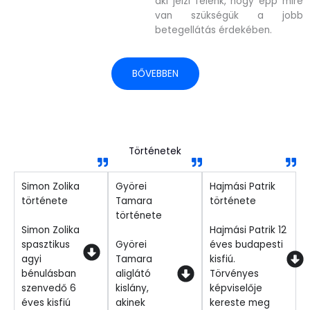
aki jelzi felénk, hogy épp mire
van szükségük a jobb
betegellátás érdekében.
BŐVEBBEN
Történetek
Simon Zolika
Györei
Hajmási Patrik
története
Tamara
története
története
Simon Zolika
Hajmási Patrik 12
spasztikus
Györei
éves budapesti
agyi
Tamara
kisfiú.
bénulásban
aliglátó
Törvényes
szenvedő 6
kislány,
képviselője
éves kisfiú
akinek
kereste meg