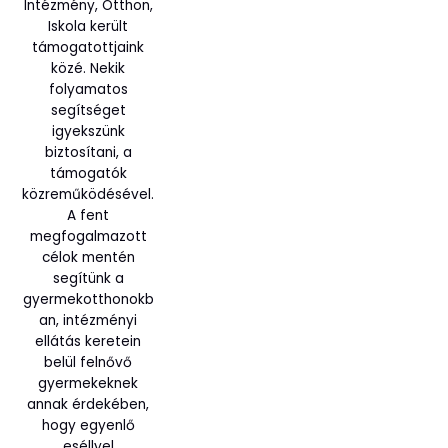
Intézmény, Otthon,
Iskola került
támogatottjaink
közé. Nekik
folyamatos
segítséget
igyekszünk
biztosítani, a
támogatók
közreműködésével.
A fent
megfogalmazott
célok mentén
segítünk a
gyermekotthonokb
an, intézményi
ellátás keretein
belül felnővő
gyermekeknek
annak érdekében,
hogy egyenlő
eséllyel