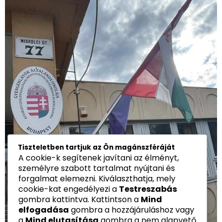
Tiszteletben tartjuk az Ön magánszféráját
A cookie-k segítenek javítani az élményt,
személyre szabott tartalmat nyújtani és
forgalmat elemezni. Kiválaszthatja, mely
cookie-kat engedélyezi a
Testreszabás
gombra kattintva. Kattintson a
Mind
elfogadása
gombra a hozzájáruláshoz vagy
a
Mind elutasítása
gombra a nem alapvető