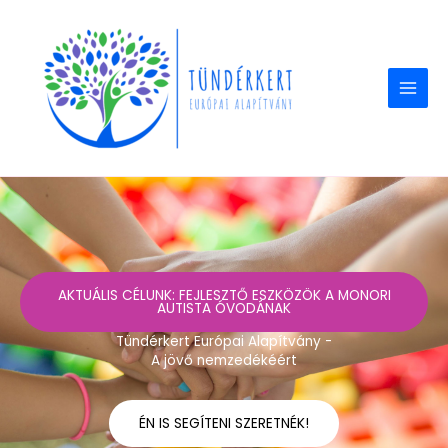
Skip
to
content
AKTUÁLIS CÉLUNK: FEJLESZTŐ ESZKÖZÖK A MONORI
AUTISTA ÓVODÁNAK
Tündérkert Európai Alapítvány -
A jövő nemzedékéért
ÉN IS SEGÍTENI SZERETNÉK!