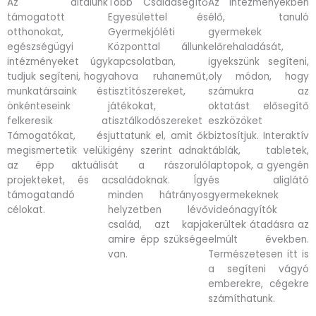
Az általunk
Több Családsegítő
Az intézményekben
támogatott
Egyesülettel és
élő, tanuló
otthonokat,
Gyermekjóléti
gyermekek
egészségügyi
Központtal állunk
előrehaladását,
intézményeket úgy
kapcsolatban,
igyekszünk segíteni,
tudjuk segíteni, hogy
ahova ruhaneműt,
oly módon, hogy
munkatársaink és
tisztítószereket,
számukra az
önkénteseink
játékokat,
oktatást elősegítő
felkeresik a
tisztálkodószereket
eszközöket
Támogatókat, és
juttatunk el, amit ők
biztosítjuk. Interaktív
megismertetik velük
igény szerint adnak
táblák, tabletek,
az épp aktuális
át a rászoruló
laptopok, a gyengén
projekteket, és a
családoknak. Így
és aliglátó
támogatandó
minden hátrányos
gyermekeknek
célokat.
helyzetben lévő
videónagyítók
család, azt kapja
kerültek átadásra az
amire épp szüksége
elmúlt években.
van.
Természetesen itt is
a segíteni vágyó
emberekre, cégekre
számíthatunk.