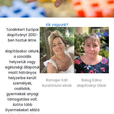
Kik vagyunk?
Tündérkert Európai
Alapítványt 2010-
ben hoztuk létre.
Alapításakor célunk,
a szociális
helyzetük vagy
egészségi állapotuk
miatt hátrányos
helyzetbe került
Rizmajer Edit
Balog Edina
személyek,
kuratóriumi elnök
alapítványi titkár
családok,
gyermekek anyagi
támogatása volt.
Azóta több
Gyermekeket ellátó