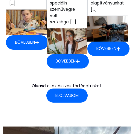
[...]
speciális
alapítványunkat
szemüvegre
[...]
volt
szüksége [...]
BŐVEBBEN
BŐVEBBEN
BŐVEBBEN
Olvasd el az összes történetünket!
ELOLVASOM