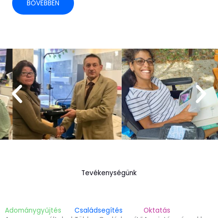
BŐVEBBEN
Tevékenységünk
Adománygyűjtés
Családsegítés
Oktatás