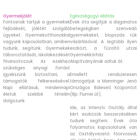
Gyermekjólét
Egészségügyi ellátás
Fontosnak tartjuk a gyermekek
Évek óta segítjük a daganatos
fejlődését, jólétét szolgáló
betegségben szenvedő
ügyeket. Gyermekotthonokkal
gyermekeket, biopsziás tűk
vagyunk kapcsolatban, amiben
vásárlásával. A legtöbb ilyen
tudunk, segítünk. Gyermekek
eszközt, a Tűzoltó utcai
táboroztatását, iskolakezdését
Gyermekkórház
finanszírozzuk. Az ezekhez
Alapítványának adtuk át.
szükséges anyagi forrást
igyekszünk biztosítani, a
Emellett rendszeresen
támogatók felkeresésével.
támogatjuk a Manninger Jenő
Napi ellátásuk, mindennapi
Országos Baleseti Központot
életük szebbé tételén
(Bp. Fiumei út).
dolgozunk.
Ide, az Intenzív Osztály által
kért eszközök beszerzésében
tudunk segíteni. Évek óta
folyamatos kapcsolatunk van
az Osztályvezető főorvossal,