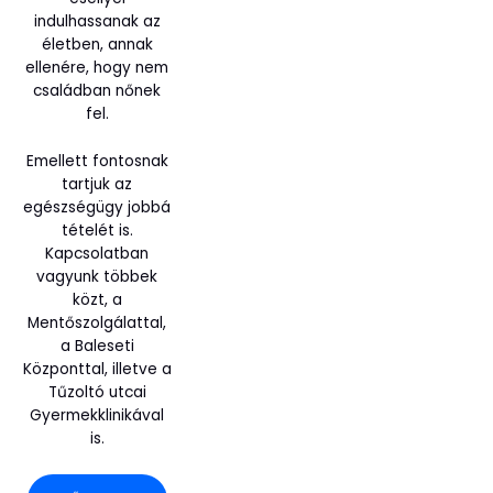
indulhassanak az
életben, annak
ellenére, hogy nem
családban nőnek
fel.
Emellett fontosnak
tartjuk az
egészségügy jobbá
tételét is.
Kapcsolatban
vagyunk többek
közt, a
Mentőszolgálattal,
a Baleseti
Központtal, illetve a
Tűzoltó utcai
Gyermekklinikával
is.