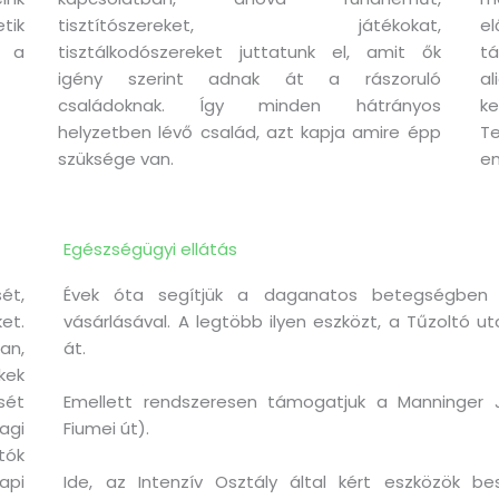
tik
tisztítószereket, játékokat,
el
s a
tisztálkodószereket juttatunk el, amit ők
tá
igény szerint adnak át a rászoruló
a
családoknak. Így minden hátrányos
k
helyzetben lévő család, azt kapja amire épp
T
szüksége van.
em
Egészségügyi ellátás
ét,
Évek óta segítjük a daganatos betegségben 
t.
vásárlásával. A legtöbb ilyen eszközt, a Tűzoltó 
an,
át.
kek
ét
Emellett rendszeresen támogatjuk a Manninger 
agi
Fiumei út).
tók
api
Ide, az Intenzív Osztály által kért eszközök b