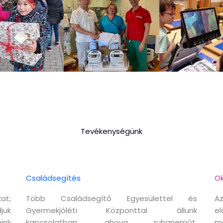
Tevékenységünk
Családsegítés
Ok
at,
Több Családsegítő Egyesülettel és
Az
juk
Gyermekjóléti Központtal állunk
el
ink
kapcsolatban, ahova ruhaneműt,
m