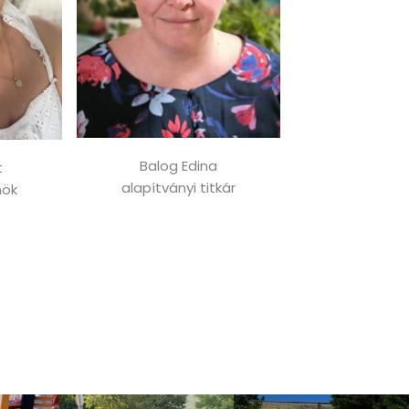
Balog Edina
t
alapítványi titkár
nök