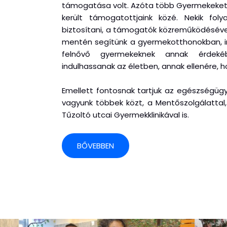
támogatása volt. Azóta több Gyermekeket e
került támogatottjaink közé. Nekik fol
biztosítani, a támogatók közreműködéséve
mentén segítünk a gyermekotthonokban, in
felnővő gyermekeknek annak érdeké
indulhassanak az életben, annak ellenére, 
Emellett fontosnak tartjuk az egészségügy
vagyunk többek közt, a Mentőszolgálattal, 
Tűzoltó utcai Gyermekklinikával is.
BŐVEBBEN