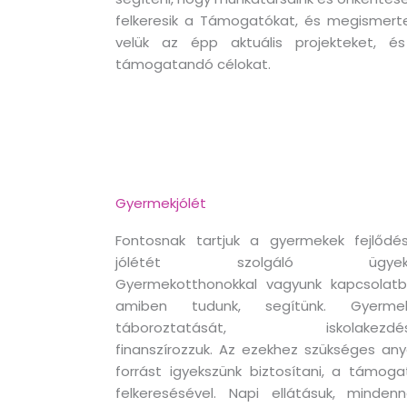
felkeresik a Támogatókat, és megismerte
velük az épp aktuális projekteket, é
támogatandó célokat.
Gyermekjólét
Fontosnak tartjuk a gyermekek fejlődés
jólétét szolgáló ügyeke
Gyermekotthonokkal vagyunk kapcsolatb
amiben tudunk, segítünk. Gyerme
táboroztatását, iskolakezdés
finanszírozzuk. Az ezekhez szükséges any
forrást igyekszünk biztosítani, a támoga
felkeresésével. Napi ellátásuk, mindenn