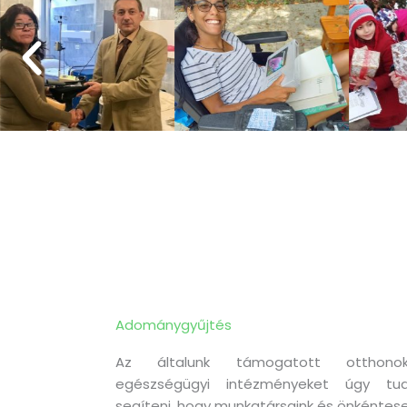
Adománygyűjtés
Az általunk támogatott otthonok
egészségügyi intézményeket úgy tud
segíteni, hogy munkatársaink és önkéntese