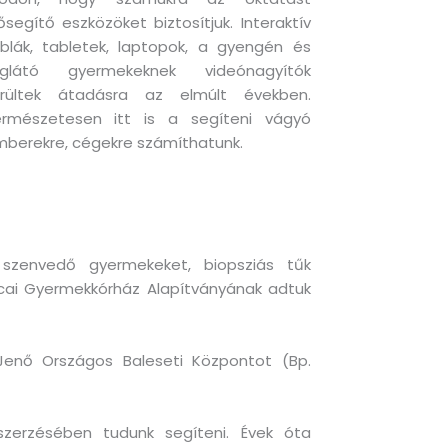
ősegítő eszközöket biztosítjuk. Interaktív
blák, tabletek, laptopok, a gyengén és
liglátó gyermekeknek videónagyítók
erültek átadásra az elmúlt években.
ermészetesen itt is a segíteni vágyó
berekre, cégekre számíthatunk.
szenvedő gyermekeket, biopsziás tűk
utcai Gyermekkórház Alapítványának adtuk
Jenő Országos Baleseti Központot (Bp.
eszerzésében tudunk segíteni. Évek óta