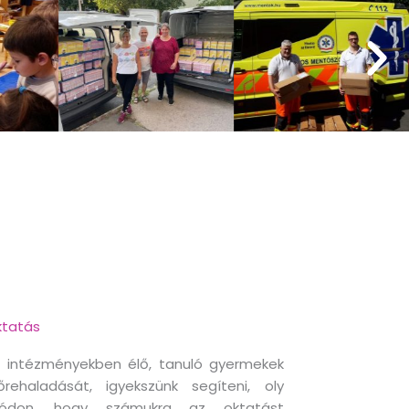
tatás
 intézményekben élő, tanuló gyermekek
őrehaladását, igyekszünk segíteni, oly
ódon, hogy számukra az oktatást