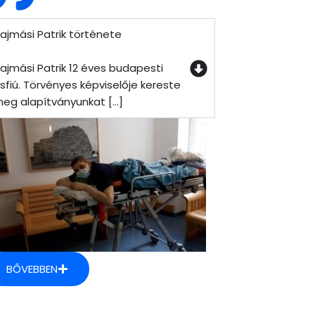
ajmási Patrik története
ajmási Patrik 12 éves budapesti
isfiú. Törvényes képviselője kereste
eg alapítványunkat [...]
BŐVEBBEN