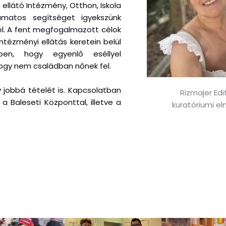
llátó Intézmény, Otthon, Iskola
yamatos segítséget igyekszünk
l. A fent megfogalmazott célok
tézményi ellátás keretein belül
ben, hogy egyenlő eséllyel
hogy nem családban nőnek fel.
 jobbá tételét is. Kapcsolatban
Rizmajer Edi
a Baleseti Központtal, illetve a
kuratóriumi el