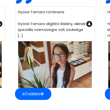
Györei Tamara története
H
Györei Tamara aliglátó kislány, akinek
H
speciális szemüvegre volt szüksége
k
[...]
m
BŐVEBBEN