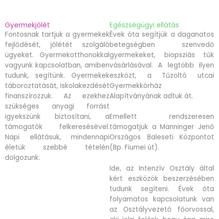
Gyermekjólét
Egészségügyi ellátás
Fontosnak tartjuk a gyermekek
Évek óta segítjük a daganatos
fejlődését, jólétét szolgáló
betegségben szenvedő
ügyeket. Gyermekotthonokkal
gyermekeket, biopsziás tűk
vagyunk kapcsolatban, amiben
vásárlásával. A legtöbb ilyen
tudunk, segítünk. Gyermekek
eszközt, a Tűzoltó utcai
táboroztatását, iskolakezdését
Gyermekkórház
finanszírozzuk. Az ezekhez
Alapítványának adtuk át.
szükséges anyagi forrást
igyekszünk biztosítani, a
Emellett rendszeresen
támogatók felkeresésével.
támogatjuk a Manninger Jenő
Napi ellátásuk, mindennapi
Országos Baleseti Központot
életük szebbé tételén
(Bp. Fiumei út).
dolgozunk.
Ide, az Intenzív Osztály által
kért eszközök beszerzésében
tudunk segíteni. Évek óta
folyamatos kapcsolatunk van
az Osztályvezető főorvossal,