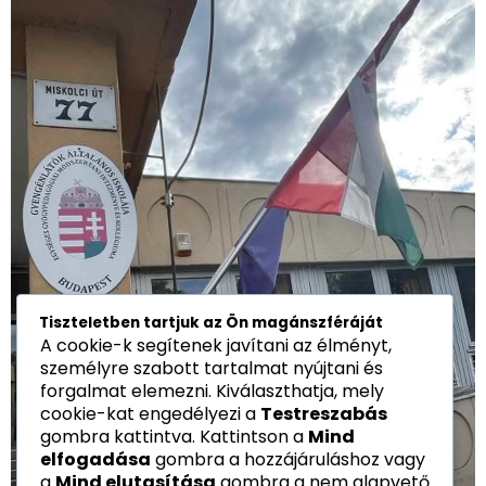
Tiszteletben tartjuk az Ön magánszféráját
A cookie-k segítenek javítani az élményt,
személyre szabott tartalmat nyújtani és
forgalmat elemezni. Kiválaszthatja, mely
cookie-kat engedélyezi a
Testreszabás
gombra kattintva. Kattintson a
Mind
elfogadása
gombra a hozzájáruláshoz vagy
a
Mind elutasítása
gombra a nem alapvető