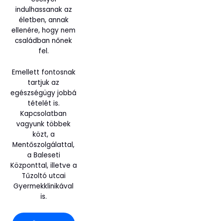
indulhassanak az
életben, annak
ellenére, hogy nem
családban nőnek
fel.
Emellett fontosnak
tartjuk az
egészségügy jobbá
tételét is.
Kapcsolatban
vagyunk többek
közt, a
Mentőszolgálattal,
a Baleseti
Központtal, illetve a
Tűzoltó utcai
Gyermekklinikával
is.