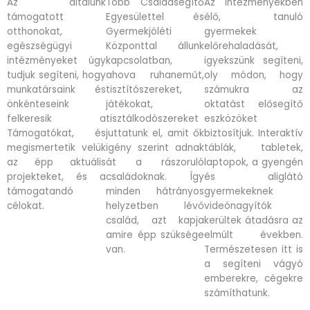
Az általunk
Több Családsegítő
Az intézményekben
támogatott
Egyesülettel és
élő, tanuló
otthonokat,
Gyermekjóléti
gyermekek
egészségügyi
Központtal állunk
előrehaladását,
intézményeket úgy
kapcsolatban,
igyekszünk segíteni,
tudjuk segíteni, hogy
ahova ruhaneműt,
oly módon, hogy
munkatársaink és
tisztítószereket,
számukra az
önkénteseink
játékokat,
oktatást elősegítő
felkeresik a
tisztálkodószereket
eszközöket
Támogatókat, és
juttatunk el, amit ők
biztosítjuk. Interaktív
megismertetik velük
igény szerint adnak
táblák, tabletek,
az épp aktuális
át a rászoruló
laptopok, a gyengén
projekteket, és a
családoknak. Így
és aliglátó
támogatandó
minden hátrányos
gyermekeknek
célokat.
helyzetben lévő
videónagyítók
család, azt kapja
kerültek átadásra az
amire épp szüksége
elmúlt években.
van.
Természetesen itt is
a segíteni vágyó
emberekre, cégekre
számíthatunk.