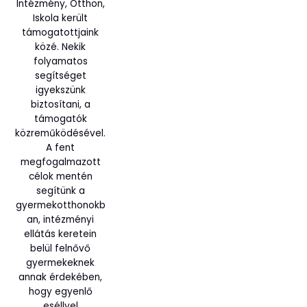
Intézmény, Otthon,
Iskola került
támogatottjaink
közé. Nekik
folyamatos
segítséget
igyekszünk
biztosítani, a
támogatók
közreműködésével.
A fent
megfogalmazott
célok mentén
segítünk a
gyermekotthonokb
an, intézményi
ellátás keretein
belül felnővő
gyermekeknek
annak érdekében,
hogy egyenlő
eséllyel