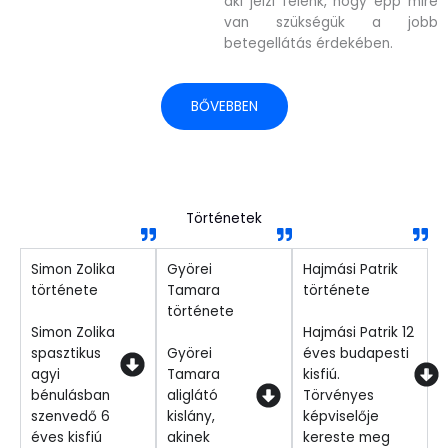
aki jelzi felénk, hogy épp mire
van szükségük a jobb
betegellátás érdekében.
BŐVEBBEN
Történetek
Simon Zolika
Györei
Hajmási Patrik
története
Tamara
története
története
Simon Zolika
Hajmási Patrik 12
spasztikus
Györei
éves budapesti
agyi
Tamara
kisfiú.
bénulásban
aliglátó
Törvényes
szenvedő 6
kislány,
képviselője
éves kisfiú
akinek
kereste meg