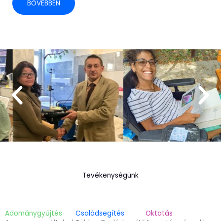
BŐVEBBEN
Tevékenységünk
Adománygyűjtés
Családsegítés
Oktatás