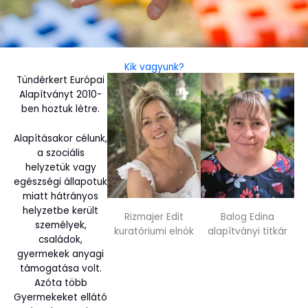
Kik vagyunk?
Tündérkert Európai
Alapítványt 2010-
ben hoztuk létre.
Alapításakor célunk,
a szociális
helyzetük vagy
egészségi állapotuk
miatt hátrányos
helyzetbe került
Rizmajer Edit
Balog Edina
személyek,
kuratóriumi elnök
alapítványi titkár
családok,
gyermekek anyagi
támogatása volt.
Azóta több
Gyermekeket ellátó