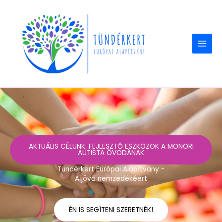
Skip
to
content
AKTUÁLIS CÉLUNK: FEJLESZTŐ ESZKÖZÖK A MONORI
AUTISTA ÓVODÁNAK
Tündérkert Európai Alapítvány -
A jövő nemzedékéért
ÉN IS SEGÍTENI SZERETNÉK!