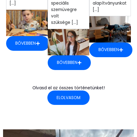
[...]
speciális
alapítványunkat
szemüvegre
[...]
volt
szüksége [...]
BŐVEBBEN
BŐVEBBEN
BŐVEBBEN
Olvasd el az összes történetünket!
ELOLVASOM