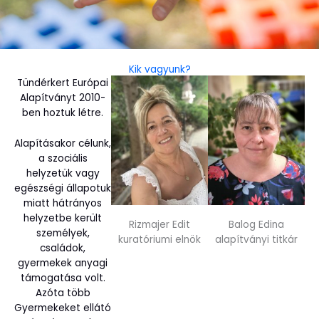
Kik vagyunk?
Tündérkert Európai
Alapítványt 2010-
ben hoztuk létre.
Alapításakor célunk,
a szociális
helyzetük vagy
egészségi állapotuk
miatt hátrányos
helyzetbe került
Rizmajer Edit
Balog Edina
személyek,
kuratóriumi elnök
alapítványi titkár
családok,
gyermekek anyagi
támogatása volt.
Azóta több
Gyermekeket ellátó