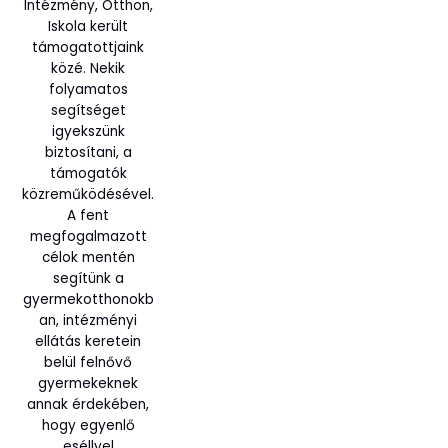
Intézmény, Otthon,
Iskola került
támogatottjaink
közé. Nekik
folyamatos
segítséget
igyekszünk
biztosítani, a
támogatók
közreműködésével.
A fent
megfogalmazott
célok mentén
segítünk a
gyermekotthonokb
an, intézményi
ellátás keretein
belül felnővő
gyermekeknek
annak érdekében,
hogy egyenlő
eséllyel