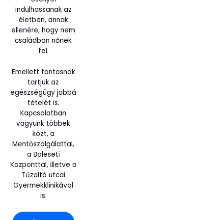
indulhassanak az
életben, annak
ellenére, hogy nem
családban nőnek
fel.
Emellett fontosnak
tartjuk az
egészségügy jobbá
tételét is.
Kapcsolatban
vagyunk többek
közt, a
Mentőszolgálattal,
a Baleseti
Központtal, illetve a
Tűzoltó utcai
Gyermekklinikával
is.