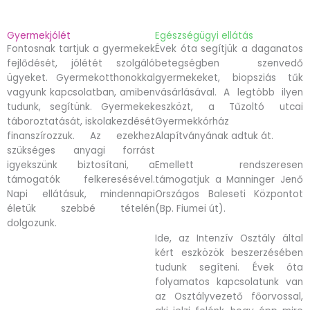
Gyermekjólét
Egészségügyi ellátás
Fontosnak tartjuk a gyermekek
Évek óta segítjük a daganatos
fejlődését, jólétét szolgáló
betegségben szenvedő
ügyeket. Gyermekotthonokkal
gyermekeket, biopsziás tűk
vagyunk kapcsolatban, amiben
vásárlásával. A legtöbb ilyen
tudunk, segítünk. Gyermekek
eszközt, a Tűzoltó utcai
táboroztatását, iskolakezdését
Gyermekkórház
finanszírozzuk. Az ezekhez
Alapítványának adtuk át.
szükséges anyagi forrást
igyekszünk biztosítani, a
Emellett rendszeresen
támogatók felkeresésével.
támogatjuk a Manninger Jenő
Napi ellátásuk, mindennapi
Országos Baleseti Központot
életük szebbé tételén
(Bp. Fiumei út).
dolgozunk.
Ide, az Intenzív Osztály által
kért eszközök beszerzésében
tudunk segíteni. Évek óta
folyamatos kapcsolatunk van
az Osztályvezető főorvossal,