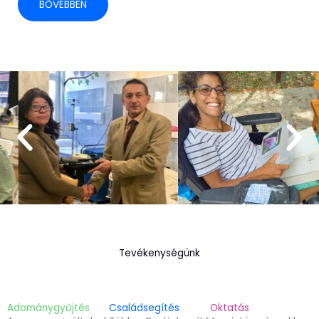
BŐVEBBEN
Tevékenységünk
Adománygyűjtés
Családsegítés
Oktatás