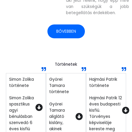
aki jelzi felénk, hogy épp mire
van szükségük a jobb
betegellátás érdekében.
BŐVEBBEN
Történetek
Simon Zolika
Györei
Hajmási Patrik
története
Tamara
története
története
Simon Zolika
Hajmási Patrik 12
spasztikus
Györei
éves budapesti
agyi
Tamara
kisfiú.
bénulásban
aliglátó
Törvényes
szenvedő 6
kislány,
képviselője
éves kisfiú
akinek
kereste meg