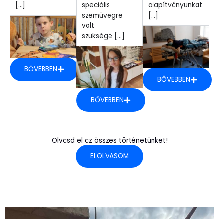
[...]
speciális
alapítványunkat
szemüvegre
[...]
volt
szüksége [...]
BŐVEBBEN
BŐVEBBEN
BŐVEBBEN
Olvasd el az összes történetünket!
ELOLVASOM