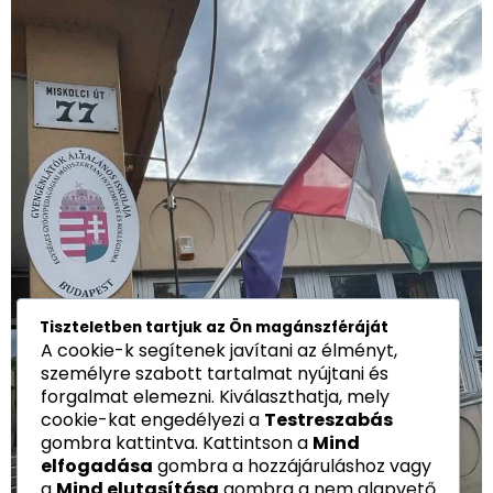
Tiszteletben tartjuk az Ön magánszféráját
A cookie-k segítenek javítani az élményt,
személyre szabott tartalmat nyújtani és
forgalmat elemezni. Kiválaszthatja, mely
cookie-kat engedélyezi a
Testreszabás
gombra kattintva. Kattintson a
Mind
elfogadása
gombra a hozzájáruláshoz vagy
a
Mind elutasítása
gombra a nem alapvető