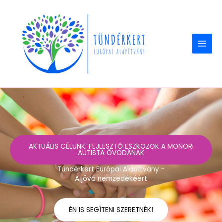
Skip
to
content
AKTUÁLIS CÉLUNK: FEJLESZTŐ ESZKÖZÖK A MONORI
AUTISTA ÓVODÁNAK
Tündérkert Európai Alapítvány -
A jövő nemzedékéért
ÉN IS SEGÍTENI SZERETNÉK!