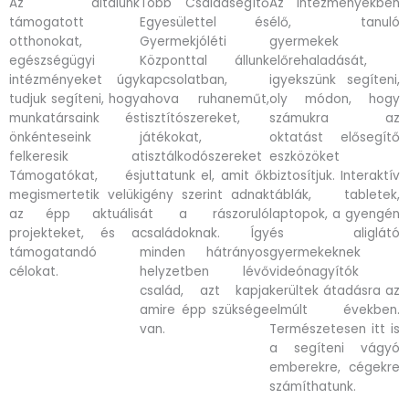
Az általunk
Több Családsegítő
Az intézményekben
támogatott
Egyesülettel és
élő, tanuló
otthonokat,
Gyermekjóléti
gyermekek
egészségügyi
Központtal állunk
előrehaladását,
intézményeket úgy
kapcsolatban,
igyekszünk segíteni,
tudjuk segíteni, hogy
ahova ruhaneműt,
oly módon, hogy
munkatársaink és
tisztítószereket,
számukra az
önkénteseink
játékokat,
oktatást elősegítő
felkeresik a
tisztálkodószereket
eszközöket
Támogatókat, és
juttatunk el, amit ők
biztosítjuk. Interaktív
megismertetik velük
igény szerint adnak
táblák, tabletek,
az épp aktuális
át a rászoruló
laptopok, a gyengén
projekteket, és a
családoknak. Így
és aliglátó
támogatandó
minden hátrányos
gyermekeknek
célokat.
helyzetben lévő
videónagyítók
család, azt kapja
kerültek átadásra az
amire épp szüksége
elmúlt években.
van.
Természetesen itt is
a segíteni vágyó
emberekre, cégekre
számíthatunk.