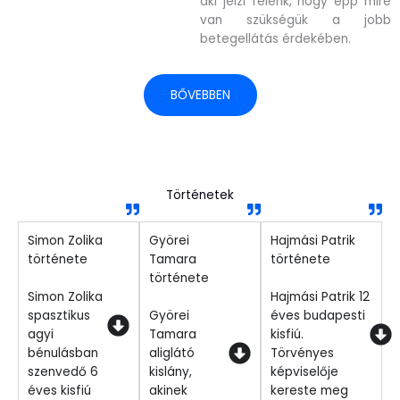
aki jelzi felénk, hogy épp mire
van szükségük a jobb
betegellátás érdekében.
BŐVEBBEN
Történetek
Simon Zolika
Györei
Hajmási Patrik
története
Tamara
története
története
Simon Zolika
Hajmási Patrik 12
spasztikus
Györei
éves budapesti
agyi
Tamara
kisfiú.
bénulásban
aliglátó
Törvényes
szenvedő 6
kislány,
képviselője
éves kisfiú
akinek
kereste meg