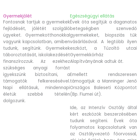
Gyermekjólét
Egészségügyi ellátás
Fontosnak tartjuk a gyermekek
Évek óta segítjük a daganatos
fejlődését, jólétét szolgáló
betegségben szenvedő
ügyeket. Gyermekotthonokkal
gyermekeket, biopsziás tűk
vagyunk kapcsolatban, amiben
vásárlásával. A legtöbb ilyen
tudunk, segítünk. Gyermekek
eszközt, a Tűzoltó utcai
táboroztatását, iskolakezdését
Gyermekkórház
finanszírozzuk. Az ezekhez
Alapítványának adtuk át.
szükséges anyagi forrást
igyekszünk biztosítani, a
Emellett rendszeresen
támogatók felkeresésével.
támogatjuk a Manninger Jenő
Napi ellátásuk, mindennapi
Országos Baleseti Központot
életük szebbé tételén
(Bp. Fiumei út).
dolgozunk.
Ide, az Intenzív Osztály által
kért eszközök beszerzésében
tudunk segíteni. Évek óta
folyamatos kapcsolatunk van
az Osztályvezető főorvossal,