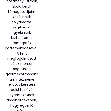
Intézmény, Otthon,
Iskola került
támogatottjaink
közé. Nekik
folyamatos
segítséget
igyekszünk
biztosítani, a
támogatók
közreműködésével.
A fent
megfogalmazott
célok mentén
segítünk a
gyermekotthonokb
an, intézményi
ellátás keretein
belül felnővő
gyermekeknek
annak érdekében,
hogy egyenlő
eséllyel