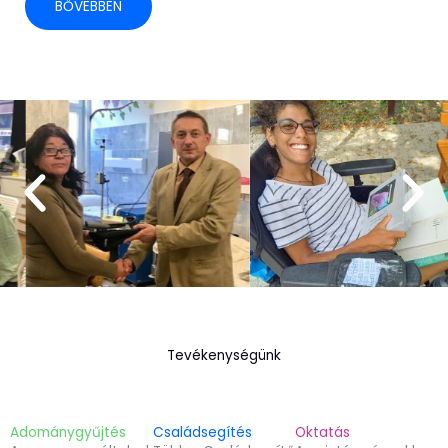
BŐVEBBEN
Tevékenységünk
Adománygyűjtés
Családsegítés
Oktatás