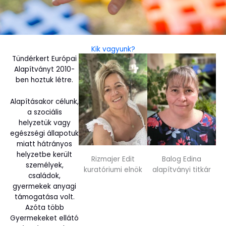
Kik vagyunk?
Tündérkert Európai
Alapítványt 2010-
ben hoztuk létre.
Alapításakor célunk,
a szociális
helyzetük vagy
egészségi állapotuk
miatt hátrányos
helyzetbe került
Rizmajer Edit
Balog Edina
személyek,
kuratóriumi elnök
alapítványi titkár
családok,
gyermekek anyagi
támogatása volt.
Azóta több
Gyermekeket ellátó