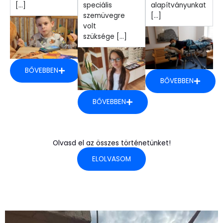
[...]
speciális
alapítványunkat
szemüvegre
[...]
volt
szüksége [...]
BŐVEBBEN
BŐVEBBEN
BŐVEBBEN
Olvasd el az összes történetünket!
ELOLVASOM