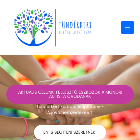
Skip
to
content
AKTUÁLIS CÉLUNK: FEJLESZTŐ ESZKÖZÖK A MONORI
AUTISTA ÓVODÁNAK
Tündérkert Európai Alapítvány -
A jövő nemzedékéért
ÉN IS SEGÍTENI SZERETNÉK!