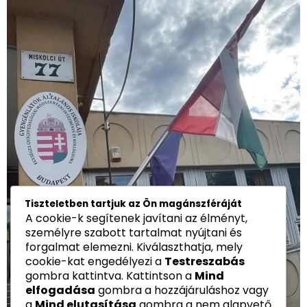
Tiszteletben tartjuk az Ön magánszféráját
A cookie-k segítenek javítani az élményt,
személyre szabott tartalmat nyújtani és
forgalmat elemezni. Kiválaszthatja, mely
cookie-kat engedélyezi a
Testreszabás
gombra kattintva. Kattintson a
Mind
elfogadása
gombra a hozzájáruláshoz vagy
a
Mind elutasítása
gombra a nem alapvető