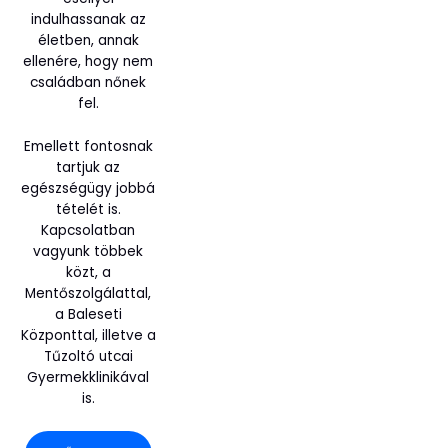
indulhassanak az
életben, annak
ellenére, hogy nem
családban nőnek
fel.
Emellett fontosnak
tartjuk az
egészségügy jobbá
tételét is.
Kapcsolatban
vagyunk többek
közt, a
Mentőszolgálattal,
a Baleseti
Központtal, illetve a
Tűzoltó utcai
Gyermekklinikával
is.