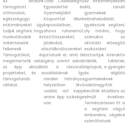
Az általunk
Több Családsegítő
Az intézményekben
támogatott
Egyesülettel és
élő, tanuló
otthonokat,
Gyermekjóléti
gyermekek
egészségügyi
Központtal állunk
előrehaladását,
intézményeket úgy
kapcsolatban,
igyekszünk segíteni,
tudjuk segíteni, hogy
ahova ruhaneműt,
oly módon, hogy
munkatársaink és
tisztítószereket,
számukra az
önkénteseink
játékokat,
oktatást elősegítő
felkeresik a
tisztálkodószereket
eszközöket
Támogatókat, és
juttatunk el, amit ők
biztosítjuk. Interaktív
megismertetik velük
igény szerint adnak
táblák, tabletek,
az épp aktuális
át a rászoruló
laptopok, a gyengén
projekteket, és a
családoknak. Így
és aliglátó
támogatandó
minden hátrányos
gyermekeknek
célokat.
helyzetben lévő
videónagyítók
család, azt kapja
kerültek átadásra az
amire épp szüksége
elmúlt években.
van.
Természetesen itt is
a segíteni vágyó
emberekre, cégekre
számíthatunk.