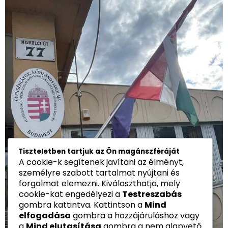
Tiszteletben tartjuk az Ön magánszféráját
A cookie-k segítenek javítani az élményt,
személyre szabott tartalmat nyújtani és
forgalmat elemezni. Kiválaszthatja, mely
cookie-kat engedélyezi a
Testreszabás
gombra kattintva. Kattintson a
Mind
elfogadása
gombra a hozzájáruláshoz vagy
a
Mind elutasítása
gombra a nem alapvető