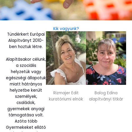
Kik vagyunk?
Tündérkert Európai
Alapítványt 2010-
ben hoztuk létre.
Alapításakor célunk,
a szociális
helyzetük vagy
egészségi állapotuk
miatt hátrányos
helyzetbe került
Rizmajer Edit
Balog Edina
személyek,
kuratóriumi elnök
alapítványi titkár
családok,
gyermekek anyagi
támogatása volt.
Azóta több
Gyermekeket ellátó