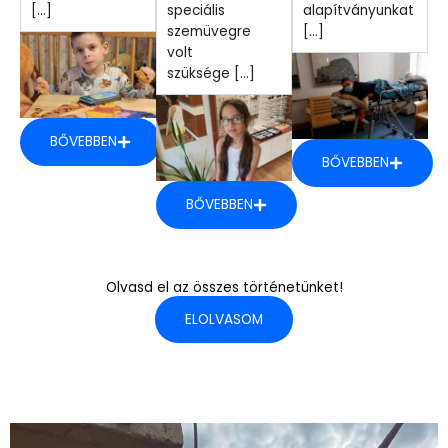
[...]
speciális
alapítványunkat
szemüvegre
[...]
volt
szüksége [...]
BŐVEBBEN
BŐVEBBEN
BŐVEBBEN
Olvasd el az összes történetünket!
ELOLVASOM