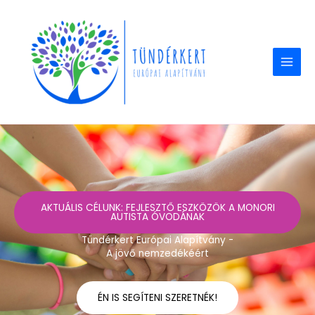
Skip
to
content
AKTUÁLIS CÉLUNK: FEJLESZTŐ ESZKÖZÖK A MONORI
AUTISTA ÓVODÁNAK
Tündérkert Európai Alapítvány -
A jövő nemzedékéért
ÉN IS SEGÍTENI SZERETNÉK!