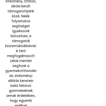
Intézmény, Otthon,
Iskola került
támogatottjaink
közé. Nekik
folyamatos
segítséget
igyekszünk
biztosítani, a
támogatók
közreműködésével.
A fent
megfogalmazott
célok mentén
segítünk a
gyermekotthonokb
an, intézményi
ellátás keretein
belül felnővő
gyermekeknek
annak érdekében,
hogy egyenlő
eséllyel