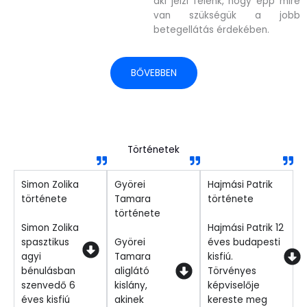
aki jelzi felénk, hogy épp mire
van szükségük a jobb
betegellátás érdekében.
BŐVEBBEN
Történetek
Simon Zolika
Györei
Hajmási Patrik
története
Tamara
története
története
Simon Zolika
Hajmási Patrik 12
spasztikus
Györei
éves budapesti
agyi
Tamara
kisfiú.
bénulásban
aliglátó
Törvényes
szenvedő 6
kislány,
képviselője
éves kisfiú
akinek
kereste meg