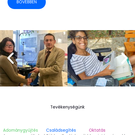
BŐVEBBEN
Tevékenységünk
Adománygyűjtés
Családsegítés
Oktatás