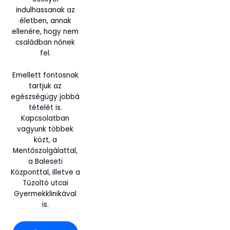
indulhassanak az
életben, annak
ellenére, hogy nem
családban nőnek
fel.
Emellett fontosnak
tartjuk az
egészségügy jobbá
tételét is.
Kapcsolatban
vagyunk többek
közt, a
Mentőszolgálattal,
a Baleseti
Központtal, illetve a
Tűzoltó utcai
Gyermekklinikával
is.