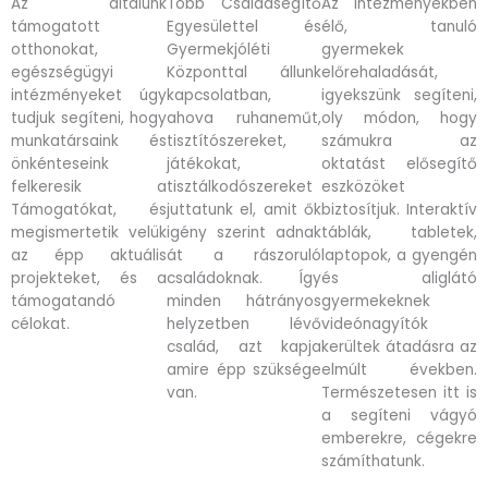
Az általunk
Több Családsegítő
Az intézményekben
támogatott
Egyesülettel és
élő, tanuló
otthonokat,
Gyermekjóléti
gyermekek
egészségügyi
Központtal állunk
előrehaladását,
intézményeket úgy
kapcsolatban,
igyekszünk segíteni,
tudjuk segíteni, hogy
ahova ruhaneműt,
oly módon, hogy
munkatársaink és
tisztítószereket,
számukra az
önkénteseink
játékokat,
oktatást elősegítő
felkeresik a
tisztálkodószereket
eszközöket
Támogatókat, és
juttatunk el, amit ők
biztosítjuk. Interaktív
megismertetik velük
igény szerint adnak
táblák, tabletek,
az épp aktuális
át a rászoruló
laptopok, a gyengén
projekteket, és a
családoknak. Így
és aliglátó
támogatandó
minden hátrányos
gyermekeknek
célokat.
helyzetben lévő
videónagyítók
család, azt kapja
kerültek átadásra az
amire épp szüksége
elmúlt években.
van.
Természetesen itt is
a segíteni vágyó
emberekre, cégekre
számíthatunk.