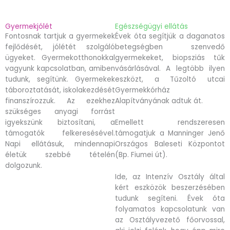
Gyermekjólét
Egészségügyi ellátás
Fontosnak tartjuk a gyermekek
Évek óta segítjük a daganatos
fejlődését, jólétét szolgáló
betegségben szenvedő
ügyeket. Gyermekotthonokkal
gyermekeket, biopsziás tűk
vagyunk kapcsolatban, amiben
vásárlásával. A legtöbb ilyen
tudunk, segítünk. Gyermekek
eszközt, a Tűzoltó utcai
táboroztatását, iskolakezdését
Gyermekkórház
finanszírozzuk. Az ezekhez
Alapítványának adtuk át.
szükséges anyagi forrást
igyekszünk biztosítani, a
Emellett rendszeresen
támogatók felkeresésével.
támogatjuk a Manninger Jenő
Napi ellátásuk, mindennapi
Országos Baleseti Központot
életük szebbé tételén
(Bp. Fiumei út).
dolgozunk.
Ide, az Intenzív Osztály által
kért eszközök beszerzésében
tudunk segíteni. Évek óta
folyamatos kapcsolatunk van
az Osztályvezető főorvossal,