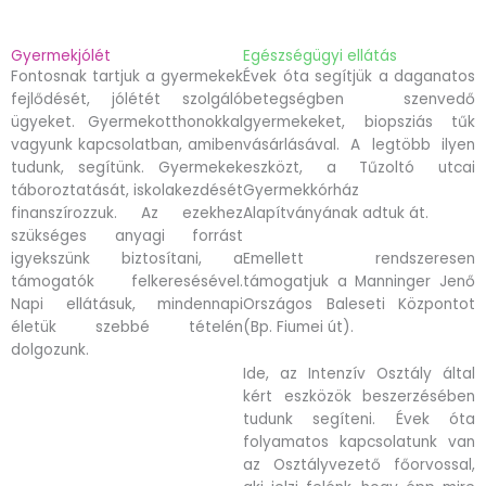
Gyermekjólét
Egészségügyi ellátás
Fontosnak tartjuk a gyermekek
Évek óta segítjük a daganatos
fejlődését, jólétét szolgáló
betegségben szenvedő
ügyeket. Gyermekotthonokkal
gyermekeket, biopsziás tűk
vagyunk kapcsolatban, amiben
vásárlásával. A legtöbb ilyen
tudunk, segítünk. Gyermekek
eszközt, a Tűzoltó utcai
táboroztatását, iskolakezdését
Gyermekkórház
finanszírozzuk. Az ezekhez
Alapítványának adtuk át.
szükséges anyagi forrást
igyekszünk biztosítani, a
Emellett rendszeresen
támogatók felkeresésével.
támogatjuk a Manninger Jenő
Napi ellátásuk, mindennapi
Országos Baleseti Központot
életük szebbé tételén
(Bp. Fiumei út).
dolgozunk.
Ide, az Intenzív Osztály által
kért eszközök beszerzésében
tudunk segíteni. Évek óta
folyamatos kapcsolatunk van
az Osztályvezető főorvossal,