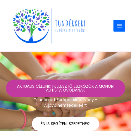
Skip
to
content
AKTUÁLIS CÉLUNK: FEJLESZTŐ ESZKÖZÖK A MONORI
AUTISTA ÓVODÁNAK
Tündérkert Európai Alapítvány -
A jövő nemzedékéért
ÉN IS SEGÍTENI SZERETNÉK!