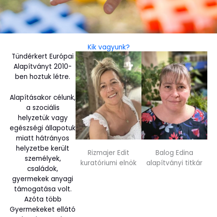
Kik vagyunk?
Tündérkert Európai
Alapítványt 2010-
ben hoztuk létre.
Alapításakor célunk,
a szociális
helyzetük vagy
egészségi állapotuk
miatt hátrányos
helyzetbe került
Rizmajer Edit
Balog Edina
személyek,
kuratóriumi elnök
alapítványi titkár
családok,
gyermekek anyagi
támogatása volt.
Azóta több
Gyermekeket ellátó