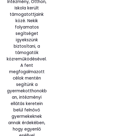
Intézmény, Otthon,
Iskola került
támogatottjaink
közé. Nekik
folyamatos
segítséget
igyekszünk
biztosítani, a
támogatók
közreműködésével.
A fent
megfogalmazott
célok mentén
segítünk a
gyermekotthonokb
an, intézményi
ellátás keretein
belül felnővő
gyermekeknek
annak érdekében,
hogy egyenlő
eséllyel