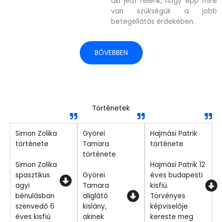
aki jelzi felénk, hogy épp mire
van szükségük a jobb
betegellátás érdekében.
BŐVEBBEN
Történetek
Simon Zolika
Györei
Hajmási Patrik
története
Tamara
története
története
Simon Zolika
Hajmási Patrik 12
spasztikus
Györei
éves budapesti
agyi
Tamara
kisfiú.
bénulásban
aliglátó
Törvényes
szenvedő 6
kislány,
képviselője
éves kisfiú
akinek
kereste meg