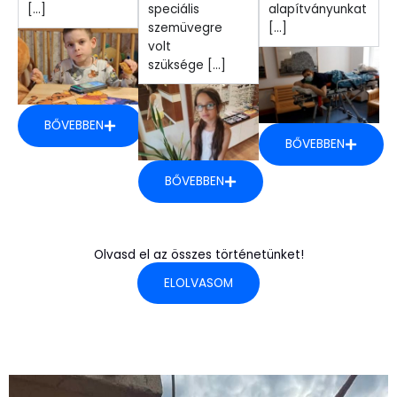
[...]
speciális
alapítványunkat
szemüvegre
[...]
volt
szüksége [...]
BŐVEBBEN
BŐVEBBEN
BŐVEBBEN
Olvasd el az összes történetünket!
ELOLVASOM