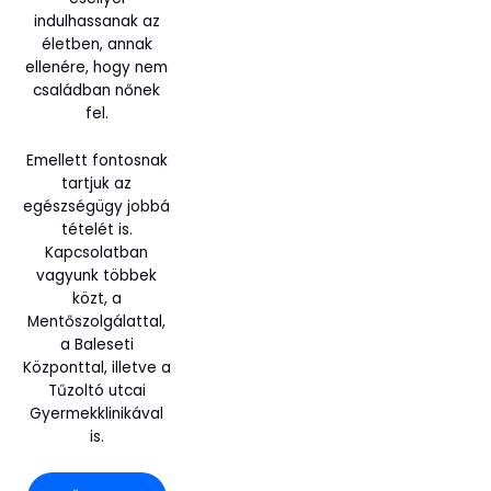
indulhassanak az
életben, annak
ellenére, hogy nem
családban nőnek
fel.
Emellett fontosnak
tartjuk az
egészségügy jobbá
tételét is.
Kapcsolatban
vagyunk többek
közt, a
Mentőszolgálattal,
a Baleseti
Központtal, illetve a
Tűzoltó utcai
Gyermekklinikával
is.