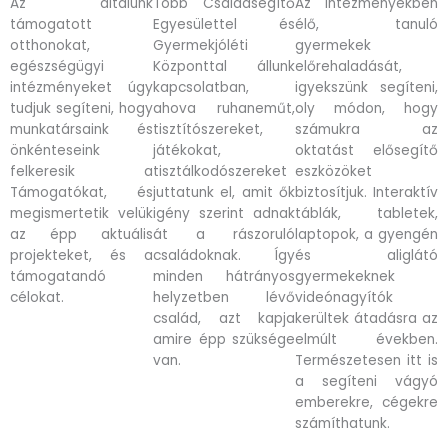
Az általunk
Több Családsegítő
Az intézményekben
támogatott
Egyesülettel és
élő, tanuló
otthonokat,
Gyermekjóléti
gyermekek
egészségügyi
Központtal állunk
előrehaladását,
intézményeket úgy
kapcsolatban,
igyekszünk segíteni,
tudjuk segíteni, hogy
ahova ruhaneműt,
oly módon, hogy
munkatársaink és
tisztítószereket,
számukra az
önkénteseink
játékokat,
oktatást elősegítő
felkeresik a
tisztálkodószereket
eszközöket
Támogatókat, és
juttatunk el, amit ők
biztosítjuk. Interaktív
megismertetik velük
igény szerint adnak
táblák, tabletek,
az épp aktuális
át a rászoruló
laptopok, a gyengén
projekteket, és a
családoknak. Így
és aliglátó
támogatandó
minden hátrányos
gyermekeknek
célokat.
helyzetben lévő
videónagyítók
család, azt kapja
kerültek átadásra az
amire épp szüksége
elmúlt években.
van.
Természetesen itt is
a segíteni vágyó
emberekre, cégekre
számíthatunk.