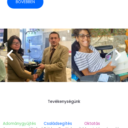
BŐVEBBEN
Tevékenységünk
Adománygyűjtés
Családsegítés
Oktatás