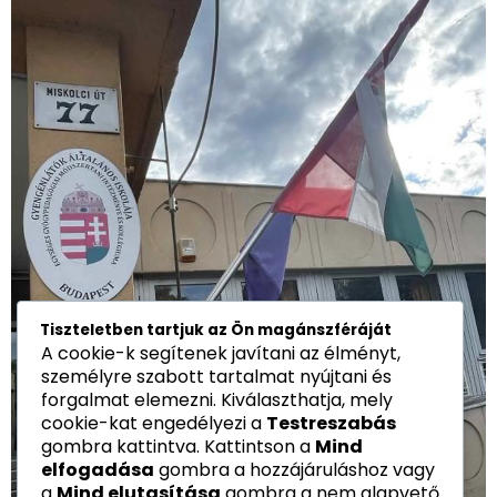
Tiszteletben tartjuk az Ön magánszféráját
A cookie-k segítenek javítani az élményt,
személyre szabott tartalmat nyújtani és
forgalmat elemezni. Kiválaszthatja, mely
cookie-kat engedélyezi a
Testreszabás
gombra kattintva. Kattintson a
Mind
elfogadása
gombra a hozzájáruláshoz vagy
a
Mind elutasítása
gombra a nem alapvető