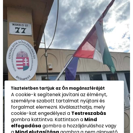
Tiszteletben tartjuk az Ön magánszféráját
A cookie-k segítenek javítani az élményt,
személyre szabott tartalmat nyújtani és
forgalmat elemezni. Kiválaszthatja, mely
cookie-kat engedélyezi a
Testreszabás
gombra kattintva. Kattintson a
Mind
elfogadása
gombra a hozzájáruláshoz vagy
a
Mind elutasítása
gombra a nem alapvető