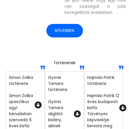
aki jelzi felénk, hogy épp mire
van szükségük a jobb
betegellátás érdekében.
BŐVEBBEN
Történetek
Simon Zolika
Györei
Hajmási Patrik
története
Tamara
története
története
Simon Zolika
Hajmási Patrik 12
spasztikus
Györei
éves budapesti
agyi
Tamara
kisfiú.
bénulásban
aliglátó
Törvényes
szenvedő 6
kislány,
képviselője
éves kisfiú
akinek
kereste meg