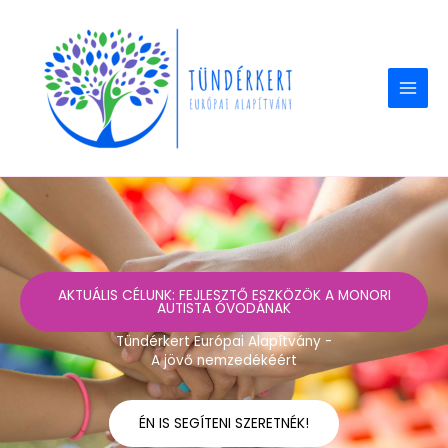
Skip
to
content
AKTUÁLIS CÉLUNK: FEJLESZTŐ ESZKÖZÖK A MONORI
AUTISTA ÓVODÁNAK
Tündérkert Európai Alapítvány -
A jövő nemzedékéért
ÉN IS SEGÍTENI SZERETNÉK!