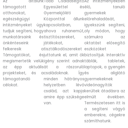
Az általunk
Több Családsegítő
Az intézményekben
támogatott
Egyesülettel és
élő, tanuló
otthonokat,
Gyermekjóléti
gyermekek
egészségügyi
Központtal állunk
előrehaladását,
intézményeket úgy
kapcsolatban,
igyekszünk segíteni,
tudjuk segíteni, hogy
ahova ruhaneműt,
oly módon, hogy
munkatársaink és
tisztítószereket,
számukra az
önkénteseink
játékokat,
oktatást elősegítő
felkeresik a
tisztálkodószereket
eszközöket
Támogatókat, és
juttatunk el, amit ők
biztosítjuk. Interaktív
megismertetik velük
igény szerint adnak
táblák, tabletek,
az épp aktuális
át a rászoruló
laptopok, a gyengén
projekteket, és a
családoknak. Így
és aliglátó
támogatandó
minden hátrányos
gyermekeknek
célokat.
helyzetben lévő
videónagyítók
család, azt kapja
kerültek átadásra az
amire épp szüksége
elmúlt években.
van.
Természetesen itt is
a segíteni vágyó
emberekre, cégekre
számíthatunk.