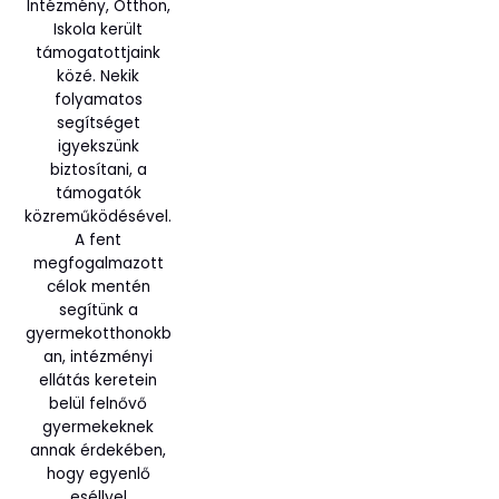
Intézmény, Otthon,
Iskola került
támogatottjaink
közé. Nekik
folyamatos
segítséget
igyekszünk
biztosítani, a
támogatók
közreműködésével.
A fent
megfogalmazott
célok mentén
segítünk a
gyermekotthonokb
an, intézményi
ellátás keretein
belül felnővő
gyermekeknek
annak érdekében,
hogy egyenlő
eséllyel