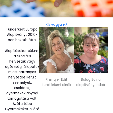
Kik vagyunk?
Tündérkert Európai
Alapítványt 2010-
ben hoztuk létre.
Alapításakor célunk,
a szociális
helyzetük vagy
egészségi állapotuk
miatt hátrányos
helyzetbe került
Rizmajer Edit
Balog Edina
személyek,
kuratóriumi elnök
alapítványi titkár
családok,
gyermekek anyagi
támogatása volt.
Azóta több
Gyermekeket ellátó