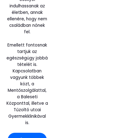
indulhassanak az
életben, annak
ellenére, hogy nem
családban nőnek
fel.
Emellett fontosnak
tartjuk az
egészségügy jobbá
tételét is.
Kapcsolatban
vagyunk többek
közt, a
Mentőszolgálattal,
a Baleseti
Központtal, illetve a
Tűzoltó utcai
Gyermekklinikával
is.