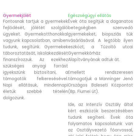
Gyermekjólét
Egészségügyi ellátás
Fontosnak tartjuk a gyermekek
Évek óta segítjük a daganatos
fejlődését, jólétét szolgáló
betegségben szenvedő
ügyeket. Gyermekotthonokkal
gyermekeket, biopsziás tűk
vagyunk kapcsolatban, amiben
vásárlásával. A legtöbb ilyen
tudunk, segítünk. Gyermekek
eszközt, a Tűzoltó utcai
táboroztatását, iskolakezdését
Gyermekkórház
finanszírozzuk. Az ezekhez
Alapítványának adtuk át.
szükséges anyagi forrást
igyekszünk biztosítani, a
Emellett rendszeresen
támogatók felkeresésével.
támogatjuk a Manninger Jenő
Napi ellátásuk, mindennapi
Országos Baleseti Központot
életük szebbé tételén
(Bp. Fiumei út).
dolgozunk.
Ide, az Intenzív Osztály által
kért eszközök beszerzésében
tudunk segíteni. Évek óta
folyamatos kapcsolatunk van
az Osztályvezető főorvossal,