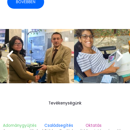
BŐVEBBEN
Tevékenységünk
Adománygyűjtés
Családsegítés
Oktatás