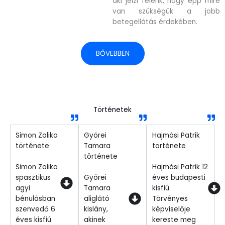
aki jelzi felénk, hogy épp mire
van szükségük a jobb
betegellátás érdekében.
BŐVEBBEN
Történetek
Simon Zolika
Györei
Hajmási Patrik
története
Tamara
története
története
Simon Zolika
Hajmási Patrik 12
spasztikus
Györei
éves budapesti
agyi
Tamara
kisfiú.
bénulásban
aliglátó
Törvényes
szenvedő 6
kislány,
képviselője
éves kisfiú
akinek
kereste meg