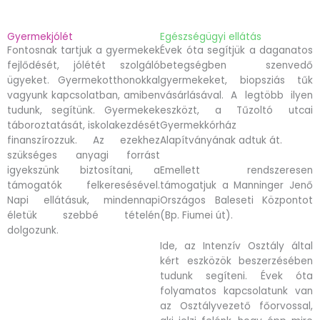
Gyermekjólét
Egészségügyi ellátás
Fontosnak tartjuk a gyermekek
Évek óta segítjük a daganatos
fejlődését, jólétét szolgáló
betegségben szenvedő
ügyeket. Gyermekotthonokkal
gyermekeket, biopsziás tűk
vagyunk kapcsolatban, amiben
vásárlásával. A legtöbb ilyen
tudunk, segítünk. Gyermekek
eszközt, a Tűzoltó utcai
táboroztatását, iskolakezdését
Gyermekkórház
finanszírozzuk. Az ezekhez
Alapítványának adtuk át.
szükséges anyagi forrást
igyekszünk biztosítani, a
Emellett rendszeresen
támogatók felkeresésével.
támogatjuk a Manninger Jenő
Napi ellátásuk, mindennapi
Országos Baleseti Központot
életük szebbé tételén
(Bp. Fiumei út).
dolgozunk.
Ide, az Intenzív Osztály által
kért eszközök beszerzésében
tudunk segíteni. Évek óta
folyamatos kapcsolatunk van
az Osztályvezető főorvossal,