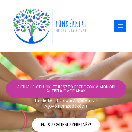
Skip
to
content
AKTUÁLIS CÉLUNK: FEJLESZTŐ ESZKÖZÖK A MONORI
AUTISTA ÓVODÁNAK
Tündérkert Európai Alapítvány -
A jövő nemzedékéért
ÉN IS SEGÍTENI SZERETNÉK!