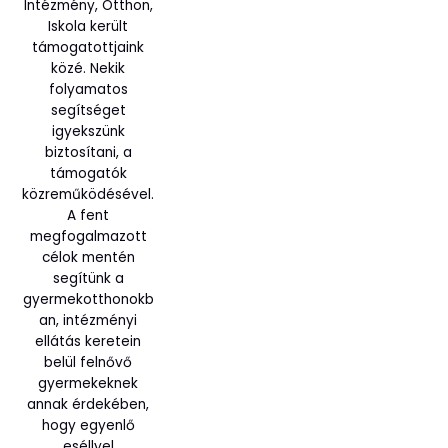
Intézmény, Otthon,
Iskola került
támogatottjaink
közé. Nekik
folyamatos
segítséget
igyekszünk
biztosítani, a
támogatók
közreműködésével.
A fent
megfogalmazott
célok mentén
segítünk a
gyermekotthonokb
an, intézményi
ellátás keretein
belül felnővő
gyermekeknek
annak érdekében,
hogy egyenlő
eséllyel