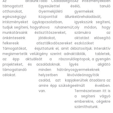
Az általunk
Több Családsegítő
Az intézményekben
támogatott
Egyesülettel és
élő, tanuló
otthonokat,
Gyermekjóléti
gyermekek
egészségügyi
Központtal állunk
előrehaladását,
intézményeket úgy
kapcsolatban,
igyekszünk segíteni,
tudjuk segíteni, hogy
ahova ruhaneműt,
oly módon, hogy
munkatársaink és
tisztítószereket,
számukra az
önkénteseink
játékokat,
oktatást elősegítő
felkeresik a
tisztálkodószereket
eszközöket
Támogatókat, és
juttatunk el, amit ők
biztosítjuk. Interaktív
megismertetik velük
igény szerint adnak
táblák, tabletek,
az épp aktuális
át a rászoruló
laptopok, a gyengén
projekteket, és a
családoknak. Így
és aliglátó
támogatandó
minden hátrányos
gyermekeknek
célokat.
helyzetben lévő
videónagyítók
család, azt kapja
kerültek átadásra az
amire épp szüksége
elmúlt években.
van.
Természetesen itt is
a segíteni vágyó
emberekre, cégekre
számíthatunk.