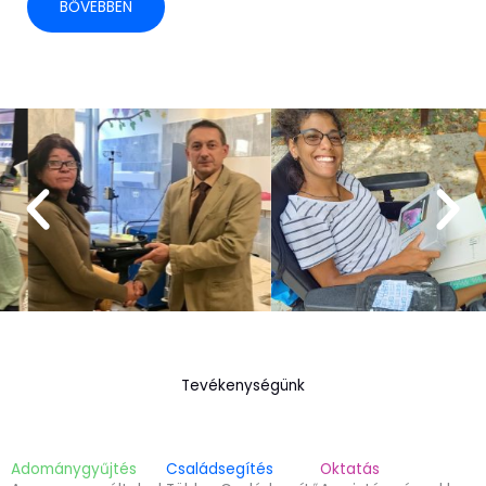
BŐVEBBEN
Tevékenységünk
Adománygyűjtés
Családsegítés
Oktatás