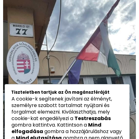
Tiszteletben tartjuk az Ön magánszféráját
A cookie-k segítenek javítani az élményt,
személyre szabott tartalmat nyújtani és
forgalmat elemezni. Kiválaszthatja, mely
cookie-kat engedélyezi a
Testreszabás
gombra kattintva. Kattintson a
Mind
elfogadása
gombra a hozzájáruláshoz vagy
a
Mind elutasítása
gombra a nem alapvető