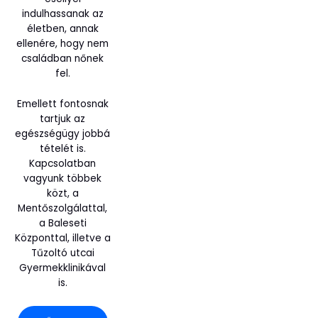
indulhassanak az
életben, annak
ellenére, hogy nem
családban nőnek
fel.
Emellett fontosnak
tartjuk az
egészségügy jobbá
tételét is.
Kapcsolatban
vagyunk többek
közt, a
Mentőszolgálattal,
a Baleseti
Központtal, illetve a
Tűzoltó utcai
Gyermekklinikával
is.