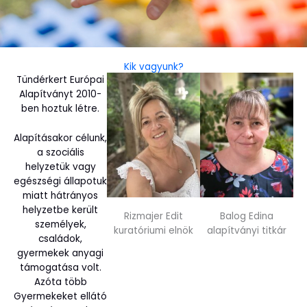
Kik vagyunk?
Tündérkert Európai
Alapítványt 2010-
ben hoztuk létre.
Alapításakor célunk,
a szociális
helyzetük vagy
egészségi állapotuk
miatt hátrányos
helyzetbe került
Rizmajer Edit
Balog Edina
személyek,
kuratóriumi elnök
alapítványi titkár
családok,
gyermekek anyagi
támogatása volt.
Azóta több
Gyermekeket ellátó