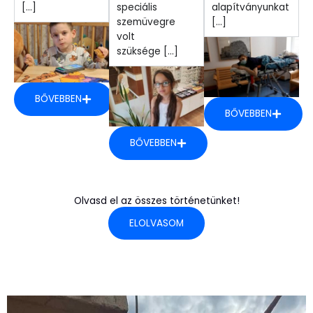
[...]
speciális
alapítványunkat
szemüvegre
[...]
volt
szüksége [...]
BŐVEBBEN
BŐVEBBEN
BŐVEBBEN
Olvasd el az összes történetünket!
ELOLVASOM