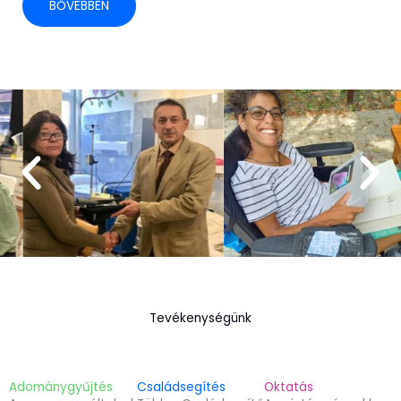
BŐVEBBEN
Tevékenységünk
Adománygyűjtés
Családsegítés
Oktatás