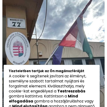
Tiszteletben tartjuk az Ön magánszféráját
A cookie-k segítenek javítani az élményt,
személyre szabott tartalmat nyújtani és
forgalmat elemezni. Kiválaszthatja, mely
cookie-kat engedélyezi a
Testreszabás
gombra kattintva. Kattintson a
Mind
elfogadása
gombra a hozzájáruláshoz vagy
a
Mind elutasítása
gombra a nem alapvető