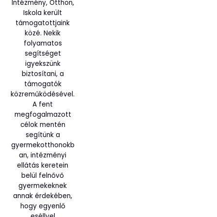
Intézmény, Otthon,
Iskola került
támogatottjaink
közé. Nekik
folyamatos
segítséget
igyekszünk
biztosítani, a
támogatók
közreműködésével.
A fent
megfogalmazott
célok mentén
segítünk a
gyermekotthonokb
an, intézményi
ellátás keretein
belül felnővő
gyermekeknek
annak érdekében,
hogy egyenlő
eséllyel