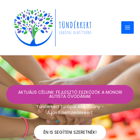
Skip
to
content
AKTUÁLIS CÉLUNK: FEJLESZTŐ ESZKÖZÖK A MONORI
AUTISTA ÓVODÁNAK
Tündérkert Európai Alapítvány -
A jövő nemzedékéért
ÉN IS SEGÍTENI SZERETNÉK!