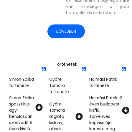
aki jelzi felénk, hogy épp mire
van szükségük a jobb
betegellátás érdekében.
BŐVEBBEN
Történetek
Simon Zolika
Györei
Hajmási Patrik
története
Tamara
története
története
Simon Zolika
Hajmási Patrik 12
spasztikus
Györei
éves budapesti
agyi
Tamara
kisfiú.
bénulásban
aliglátó
Törvényes
szenvedő 6
kislány,
képviselője
éves kisfiú
akinek
kereste meg