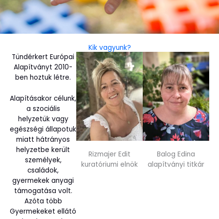
Kik vagyunk?
Tündérkert Európai
Alapítványt 2010-
ben hoztuk létre.
Alapításakor célunk,
a szociális
helyzetük vagy
egészségi állapotuk
miatt hátrányos
helyzetbe került
Rizmajer Edit
Balog Edina
személyek,
kuratóriumi elnök
alapítványi titkár
családok,
gyermekek anyagi
támogatása volt.
Azóta több
Gyermekeket ellátó