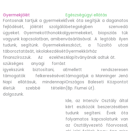
Gyermekjólét
Egészségügyi ellátás
Fontosnak tartjuk a gyermekek
Évek óta segítjük a daganatos
fejlődését, jólétét szolgáló
betegségben szenvedő
ügyeket. Gyermekotthonokkal
gyermekeket, biopsziás tűk
vagyunk kapcsolatban, amiben
vásárlásával. A legtöbb ilyen
tudunk, segítünk. Gyermekek
eszközt, a Tűzoltó utcai
táboroztatását, iskolakezdését
Gyermekkórház
finanszírozzuk. Az ezekhez
Alapítványának adtuk át.
szükséges anyagi forrást
igyekszünk biztosítani, a
Emellett rendszeresen
támogatók felkeresésével.
támogatjuk a Manninger Jenő
Napi ellátásuk, mindennapi
Országos Baleseti Központot
életük szebbé tételén
(Bp. Fiumei út).
dolgozunk.
Ide, az Intenzív Osztály által
kért eszközök beszerzésében
tudunk segíteni. Évek óta
folyamatos kapcsolatunk van
az Osztályvezető főorvossal,