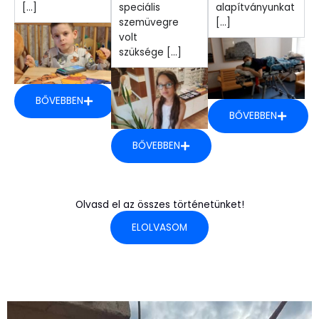
[...]
speciális
alapítványunkat
szemüvegre
[...]
volt
szüksége [...]
BŐVEBBEN
BŐVEBBEN
BŐVEBBEN
Olvasd el az összes történetünket!
ELOLVASOM