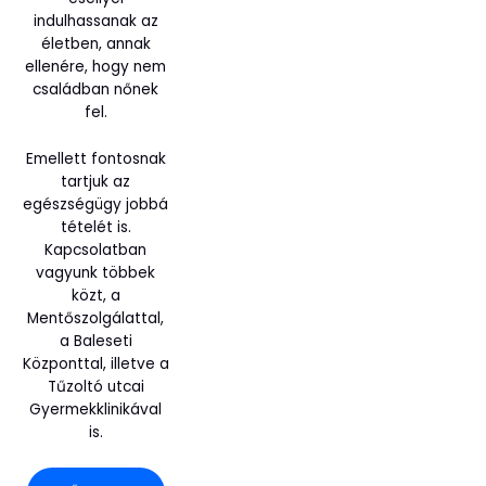
indulhassanak az
életben, annak
ellenére, hogy nem
családban nőnek
fel.
Emellett fontosnak
tartjuk az
egészségügy jobbá
tételét is.
Kapcsolatban
vagyunk többek
közt, a
Mentőszolgálattal,
a Baleseti
Központtal, illetve a
Tűzoltó utcai
Gyermekklinikával
is.