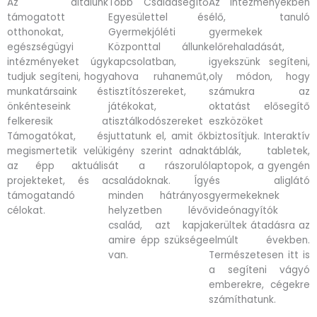
Az általunk
Több Családsegítő
Az intézményekben
támogatott
Egyesülettel és
élő, tanuló
otthonokat,
Gyermekjóléti
gyermekek
egészségügyi
Központtal állunk
előrehaladását,
intézményeket úgy
kapcsolatban,
igyekszünk segíteni,
tudjuk segíteni, hogy
ahova ruhaneműt,
oly módon, hogy
munkatársaink és
tisztítószereket,
számukra az
önkénteseink
játékokat,
oktatást elősegítő
felkeresik a
tisztálkodószereket
eszközöket
Támogatókat, és
juttatunk el, amit ők
biztosítjuk. Interaktív
megismertetik velük
igény szerint adnak
táblák, tabletek,
az épp aktuális
át a rászoruló
laptopok, a gyengén
projekteket, és a
családoknak. Így
és aliglátó
támogatandó
minden hátrányos
gyermekeknek
célokat.
helyzetben lévő
videónagyítók
család, azt kapja
kerültek átadásra az
amire épp szüksége
elmúlt években.
van.
Természetesen itt is
a segíteni vágyó
emberekre, cégekre
számíthatunk.