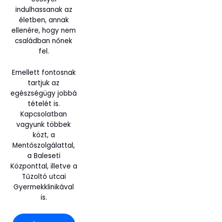
indulhassanak az
életben, annak
ellenére, hogy nem
családban nőnek
fel.
Emellett fontosnak
tartjuk az
egészségügy jobbá
tételét is.
Kapcsolatban
vagyunk többek
közt, a
Mentőszolgálattal,
a Baleseti
Központtal, illetve a
Tűzoltó utcai
Gyermekklinikával
is.