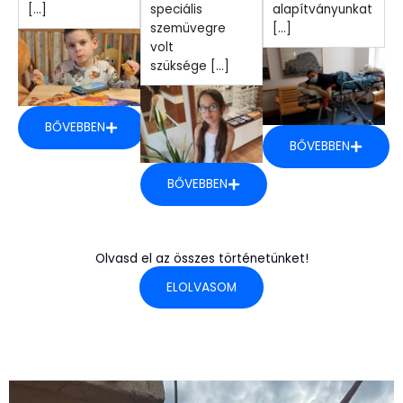
[...]
speciális
alapítványunkat
szemüvegre
[...]
volt
szüksége [...]
BŐVEBBEN
BŐVEBBEN
BŐVEBBEN
Olvasd el az összes történetünket!
ELOLVASOM