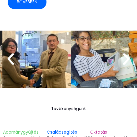
BŐVEBBEN
Tevékenységünk
Adománygyűjtés
Családsegítés
Oktatás