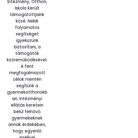
Intézmény, Otthon,
Iskola került
támogatottjaink
közé. Nekik
folyamatos
segítséget
igyekszünk
biztosítani, a
támogatók
közreműködésével.
A fent
megfogalmazott
célok mentén
segítünk a
gyermekotthonokb
an, intézményi
ellátás keretein
belül felnővő
gyermekeknek
annak érdekében,
hogy egyenlő
eséllyel