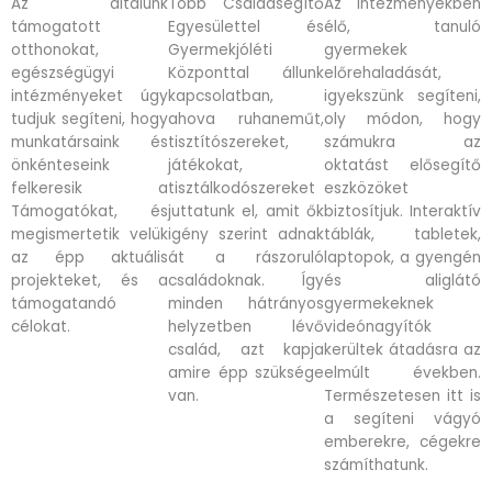
Az általunk
Több Családsegítő
Az intézményekben
támogatott
Egyesülettel és
élő, tanuló
otthonokat,
Gyermekjóléti
gyermekek
egészségügyi
Központtal állunk
előrehaladását,
intézményeket úgy
kapcsolatban,
igyekszünk segíteni,
tudjuk segíteni, hogy
ahova ruhaneműt,
oly módon, hogy
munkatársaink és
tisztítószereket,
számukra az
önkénteseink
játékokat,
oktatást elősegítő
felkeresik a
tisztálkodószereket
eszközöket
Támogatókat, és
juttatunk el, amit ők
biztosítjuk. Interaktív
megismertetik velük
igény szerint adnak
táblák, tabletek,
az épp aktuális
át a rászoruló
laptopok, a gyengén
projekteket, és a
családoknak. Így
és aliglátó
támogatandó
minden hátrányos
gyermekeknek
célokat.
helyzetben lévő
videónagyítók
család, azt kapja
kerültek átadásra az
amire épp szüksége
elmúlt években.
van.
Természetesen itt is
a segíteni vágyó
emberekre, cégekre
számíthatunk.