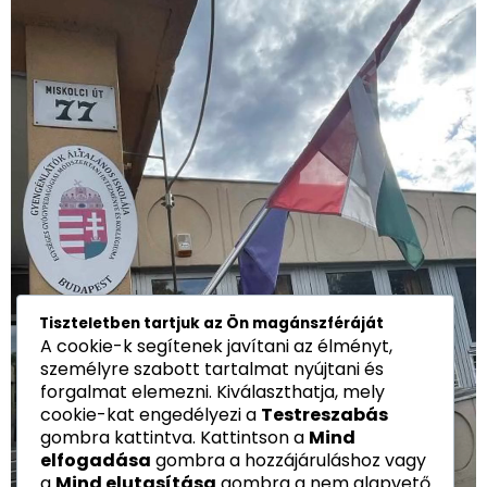
Tiszteletben tartjuk az Ön magánszféráját
A cookie-k segítenek javítani az élményt,
személyre szabott tartalmat nyújtani és
forgalmat elemezni. Kiválaszthatja, mely
cookie-kat engedélyezi a
Testreszabás
gombra kattintva. Kattintson a
Mind
elfogadása
gombra a hozzájáruláshoz vagy
a
Mind elutasítása
gombra a nem alapvető