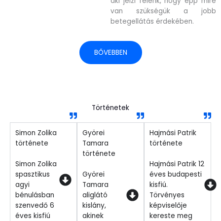
aki jelzi felénk, hogy épp mire
van szükségük a jobb
betegellátás érdekében.
BŐVEBBEN
Történetek
Simon Zolika
Györei
Hajmási Patrik
története
Tamara
története
története
Simon Zolika
Hajmási Patrik 12
spasztikus
Györei
éves budapesti
agyi
Tamara
kisfiú.
bénulásban
aliglátó
Törvényes
szenvedő 6
kislány,
képviselője
éves kisfiú
akinek
kereste meg