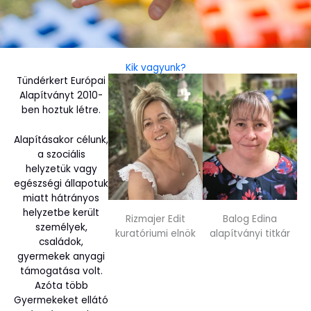
Kik vagyunk?
Tündérkert Európai
Alapítványt 2010-
ben hoztuk létre.
Alapításakor célunk,
a szociális
helyzetük vagy
egészségi állapotuk
miatt hátrányos
helyzetbe került
Rizmajer Edit
Balog Edina
személyek,
kuratóriumi elnök
alapítványi titkár
családok,
gyermekek anyagi
támogatása volt.
Azóta több
Gyermekeket ellátó