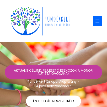
Skip
to
content
AKTUÁLIS CÉLUNK: FEJLESZTŐ ESZKÖZÖK A MONORI
AUTISTA ÓVODÁNAK
Tündérkert Európai Alapítvány -
A jövő nemzedékéért
ÉN IS SEGÍTENI SZERETNÉK!