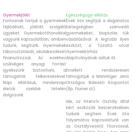
Gyermekjólét
Egészségügyi ellátás
Fontosnak tartjuk a gyermekek
Évek óta segítjük a daganatos
fejlődését, jólétét szolgáló
betegségben szenvedő
ügyeket. Gyermekotthonokkal
gyermekeket, biopsziás tűk
vagyunk kapcsolatban, amiben
vásárlásával. A legtöbb ilyen
tudunk, segítünk. Gyermekek
eszközt, a Tűzoltó utcai
táboroztatását, iskolakezdését
Gyermekkórház
finanszírozzuk. Az ezekhez
Alapítványának adtuk át.
szükséges anyagi forrást
igyekszünk biztosítani, a
Emellett rendszeresen
támogatók felkeresésével.
támogatjuk a Manninger Jenő
Napi ellátásuk, mindennapi
Országos Baleseti Központot
életük szebbé tételén
(Bp. Fiumei út).
dolgozunk.
Ide, az Intenzív Osztály által
kért eszközök beszerzésében
tudunk segíteni. Évek óta
folyamatos kapcsolatunk van
az Osztályvezető főorvossal,