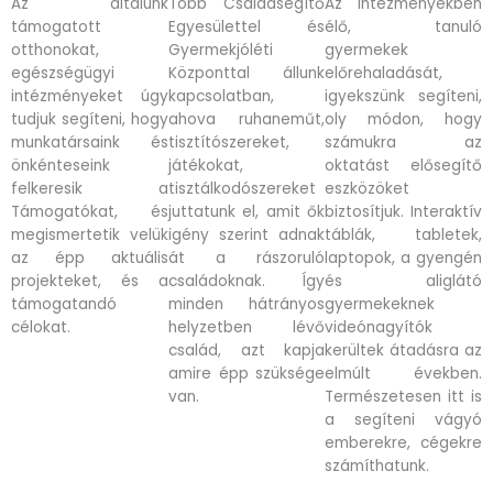
Az általunk
Több Családsegítő
Az intézményekben
támogatott
Egyesülettel és
élő, tanuló
otthonokat,
Gyermekjóléti
gyermekek
egészségügyi
Központtal állunk
előrehaladását,
intézményeket úgy
kapcsolatban,
igyekszünk segíteni,
tudjuk segíteni, hogy
ahova ruhaneműt,
oly módon, hogy
munkatársaink és
tisztítószereket,
számukra az
önkénteseink
játékokat,
oktatást elősegítő
felkeresik a
tisztálkodószereket
eszközöket
Támogatókat, és
juttatunk el, amit ők
biztosítjuk. Interaktív
megismertetik velük
igény szerint adnak
táblák, tabletek,
az épp aktuális
át a rászoruló
laptopok, a gyengén
projekteket, és a
családoknak. Így
és aliglátó
támogatandó
minden hátrányos
gyermekeknek
célokat.
helyzetben lévő
videónagyítók
család, azt kapja
kerültek átadásra az
amire épp szüksége
elmúlt években.
van.
Természetesen itt is
a segíteni vágyó
emberekre, cégekre
számíthatunk.