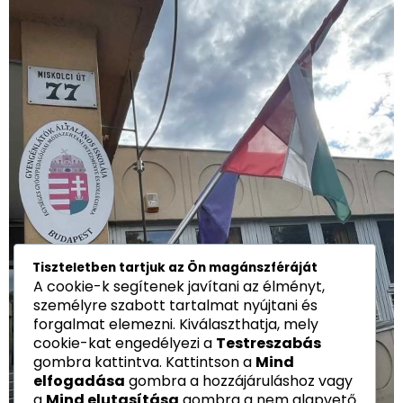
Tiszteletben tartjuk az Ön magánszféráját
A cookie-k segítenek javítani az élményt,
személyre szabott tartalmat nyújtani és
forgalmat elemezni. Kiválaszthatja, mely
cookie-kat engedélyezi a
Testreszabás
gombra kattintva. Kattintson a
Mind
elfogadása
gombra a hozzájáruláshoz vagy
a
Mind elutasítása
gombra a nem alapvető