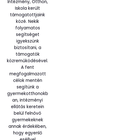
Intézmény, Otthon,
Iskola került
támogatottjaink
közé. Nekik
folyamatos
segítséget
igyekszünk
biztosítani, a
támogatók
közreműködésével.
A fent
megfogalmazott
célok mentén
segítünk a
gyermekotthonokb
an, intézményi
ellátás keretein
belül felnővő
gyermekeknek
annak érdekében,
hogy egyenlő
eséllyel