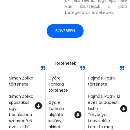
aki jelzi felénk, hogy épp mire
van szükségük a jobb
betegellátás érdekében.
BŐVEBBEN
Történetek
Simon Zolika
Györei
Hajmási Patrik
története
Tamara
története
története
Simon Zolika
Hajmási Patrik 12
spasztikus
Györei
éves budapesti
agyi
Tamara
kisfiú.
bénulásban
aliglátó
Törvényes
szenvedő 6
kislány,
képviselője
éves kisfiú
akinek
kereste meg