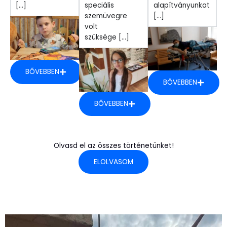
[...]
speciális
alapítványunkat
szemüvegre
[...]
volt
szüksége [...]
BŐVEBBEN
BŐVEBBEN
BŐVEBBEN
Olvasd el az összes történetünket!
ELOLVASOM