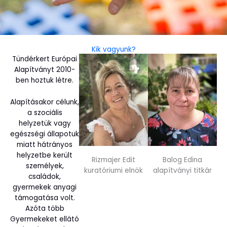
Kik vagyunk?
Tündérkert Európai
Alapítványt 2010-
ben hoztuk létre.
Alapításakor célunk,
a szociális
helyzetük vagy
egészségi állapotuk
miatt hátrányos
helyzetbe került
Rizmajer Edit
Balog Edina
személyek,
kuratóriumi elnök
alapítványi titkár
családok,
gyermekek anyagi
támogatása volt.
Azóta több
Gyermekeket ellátó