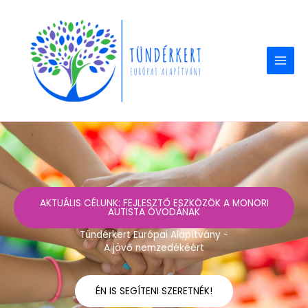
Skip
to
content
AKTUÁLIS CÉLUNK: FEJLESZTŐ ESZKÖZÖK A MONORI
AUTISTA ÓVODÁNAK
Tündérkert Európai Alapítvány -
A jövő nemzedékéért
ÉN IS SEGÍTENI SZERETNÉK!