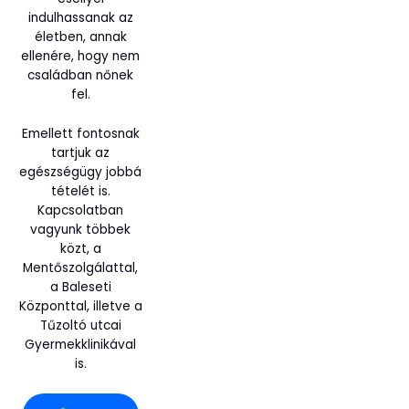
indulhassanak az
életben, annak
ellenére, hogy nem
családban nőnek
fel.
Emellett fontosnak
tartjuk az
egészségügy jobbá
tételét is.
Kapcsolatban
vagyunk többek
közt, a
Mentőszolgálattal,
a Baleseti
Központtal, illetve a
Tűzoltó utcai
Gyermekklinikával
is.