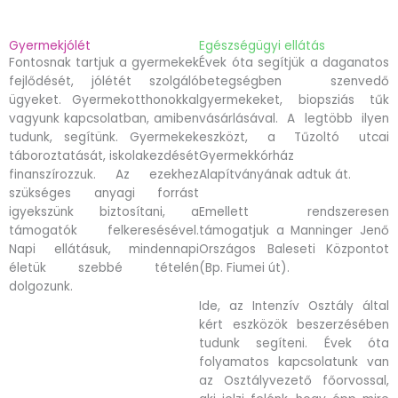
Gyermekjólét
Egészségügyi ellátás
Fontosnak tartjuk a gyermekek
Évek óta segítjük a daganatos
fejlődését, jólétét szolgáló
betegségben szenvedő
ügyeket. Gyermekotthonokkal
gyermekeket, biopsziás tűk
vagyunk kapcsolatban, amiben
vásárlásával. A legtöbb ilyen
tudunk, segítünk. Gyermekek
eszközt, a Tűzoltó utcai
táboroztatását, iskolakezdését
Gyermekkórház
finanszírozzuk. Az ezekhez
Alapítványának adtuk át.
szükséges anyagi forrást
igyekszünk biztosítani, a
Emellett rendszeresen
támogatók felkeresésével.
támogatjuk a Manninger Jenő
Napi ellátásuk, mindennapi
Országos Baleseti Központot
életük szebbé tételén
(Bp. Fiumei út).
dolgozunk.
Ide, az Intenzív Osztály által
kért eszközök beszerzésében
tudunk segíteni. Évek óta
folyamatos kapcsolatunk van
az Osztályvezető főorvossal,