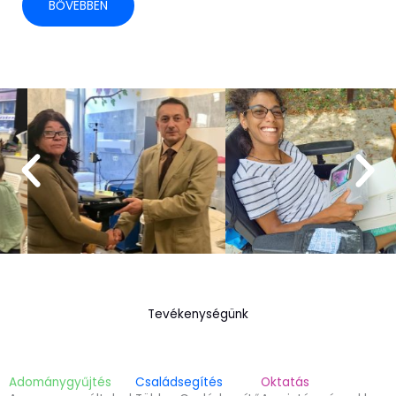
BŐVEBBEN
Tevékenységünk
Adománygyűjtés
Családsegítés
Oktatás