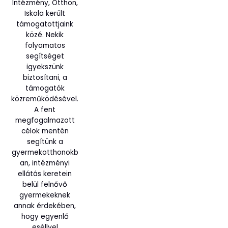
Intézmény, Otthon,
Iskola került
támogatottjaink
közé. Nekik
folyamatos
segítséget
igyekszünk
biztosítani, a
támogatók
közreműködésével.
A fent
megfogalmazott
célok mentén
segítünk a
gyermekotthonokb
an, intézményi
ellátás keretein
belül felnővő
gyermekeknek
annak érdekében,
hogy egyenlő
eséllyel