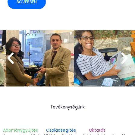
BŐVEBBEN
Tevékenységünk
Adománygyűjtés
Családsegítés
Oktatás