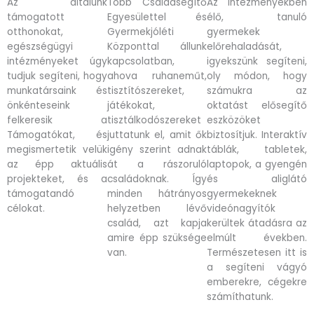
Az általunk
Több Családsegítő
Az intézményekben
támogatott
Egyesülettel és
élő, tanuló
otthonokat,
Gyermekjóléti
gyermekek
egészségügyi
Központtal állunk
előrehaladását,
intézményeket úgy
kapcsolatban,
igyekszünk segíteni,
tudjuk segíteni, hogy
ahova ruhaneműt,
oly módon, hogy
munkatársaink és
tisztítószereket,
számukra az
önkénteseink
játékokat,
oktatást elősegítő
felkeresik a
tisztálkodószereket
eszközöket
Támogatókat, és
juttatunk el, amit ők
biztosítjuk. Interaktív
megismertetik velük
igény szerint adnak
táblák, tabletek,
az épp aktuális
át a rászoruló
laptopok, a gyengén
projekteket, és a
családoknak. Így
és aliglátó
támogatandó
minden hátrányos
gyermekeknek
célokat.
helyzetben lévő
videónagyítók
család, azt kapja
kerültek átadásra az
amire épp szüksége
elmúlt években.
van.
Természetesen itt is
a segíteni vágyó
emberekre, cégekre
számíthatunk.