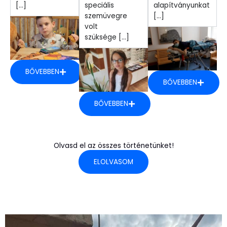
[...]
speciális
alapítványunkat
szemüvegre
[...]
volt
szüksége [...]
BŐVEBBEN
BŐVEBBEN
BŐVEBBEN
Olvasd el az összes történetünket!
ELOLVASOM