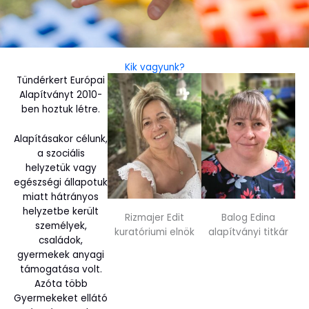
Kik vagyunk?
Tündérkert Európai
Alapítványt 2010-
ben hoztuk létre.
Alapításakor célunk,
a szociális
helyzetük vagy
egészségi állapotuk
miatt hátrányos
helyzetbe került
Rizmajer Edit
Balog Edina
személyek,
kuratóriumi elnök
alapítványi titkár
családok,
gyermekek anyagi
támogatása volt.
Azóta több
Gyermekeket ellátó