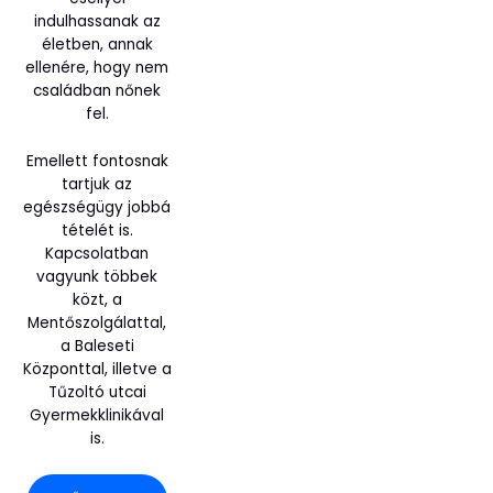
indulhassanak az
életben, annak
ellenére, hogy nem
családban nőnek
fel.
Emellett fontosnak
tartjuk az
egészségügy jobbá
tételét is.
Kapcsolatban
vagyunk többek
közt, a
Mentőszolgálattal,
a Baleseti
Központtal, illetve a
Tűzoltó utcai
Gyermekklinikával
is.