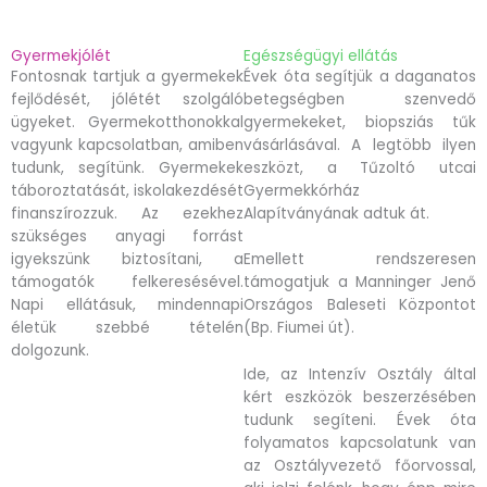
Gyermekjólét
Egészségügyi ellátás
Fontosnak tartjuk a gyermekek
Évek óta segítjük a daganatos
fejlődését, jólétét szolgáló
betegségben szenvedő
ügyeket. Gyermekotthonokkal
gyermekeket, biopsziás tűk
vagyunk kapcsolatban, amiben
vásárlásával. A legtöbb ilyen
tudunk, segítünk. Gyermekek
eszközt, a Tűzoltó utcai
táboroztatását, iskolakezdését
Gyermekkórház
finanszírozzuk. Az ezekhez
Alapítványának adtuk át.
szükséges anyagi forrást
igyekszünk biztosítani, a
Emellett rendszeresen
támogatók felkeresésével.
támogatjuk a Manninger Jenő
Napi ellátásuk, mindennapi
Országos Baleseti Központot
életük szebbé tételén
(Bp. Fiumei út).
dolgozunk.
Ide, az Intenzív Osztály által
kért eszközök beszerzésében
tudunk segíteni. Évek óta
folyamatos kapcsolatunk van
az Osztályvezető főorvossal,