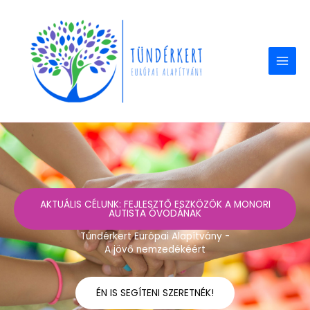
Skip
to
content
AKTUÁLIS CÉLUNK: FEJLESZTŐ ESZKÖZÖK A MONORI
AUTISTA ÓVODÁNAK
Tündérkert Európai Alapítvány -
A jövő nemzedékéért
ÉN IS SEGÍTENI SZERETNÉK!