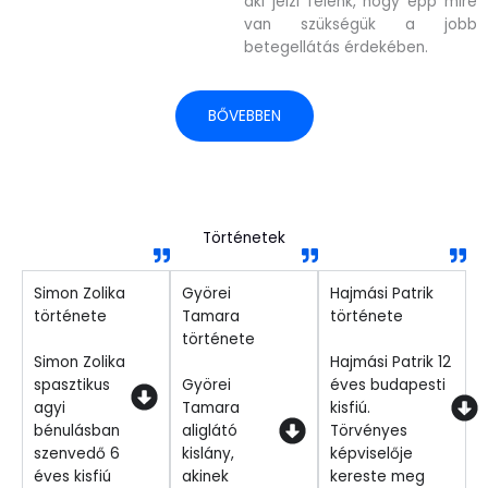
aki jelzi felénk, hogy épp mire
van szükségük a jobb
betegellátás érdekében.
BŐVEBBEN
Történetek
Simon Zolika
Györei
Hajmási Patrik
története
Tamara
története
története
Simon Zolika
Hajmási Patrik 12
spasztikus
Györei
éves budapesti
agyi
Tamara
kisfiú.
bénulásban
aliglátó
Törvényes
szenvedő 6
kislány,
képviselője
éves kisfiú
akinek
kereste meg