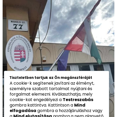
Tiszteletben tartjuk az Ön magánszféráját
A cookie-k segítenek javítani az élményt,
személyre szabott tartalmat nyújtani és
forgalmat elemezni. Kiválaszthatja, mely
cookie-kat engedélyezi a
Testreszabás
gombra kattintva. Kattintson a
Mind
elfogadása
gombra a hozzájáruláshoz vagy
a
Mind elutasítása
gombra a nem alapvető