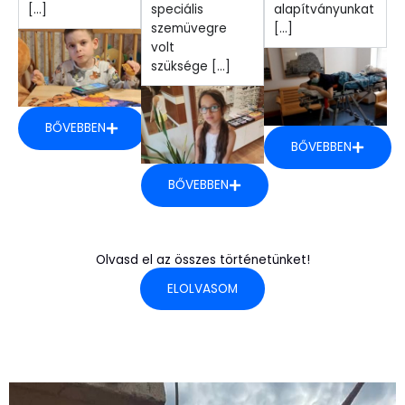
[...]
speciális
alapítványunkat
szemüvegre
[...]
volt
szüksége [...]
BŐVEBBEN
BŐVEBBEN
BŐVEBBEN
Olvasd el az összes történetünket!
ELOLVASOM