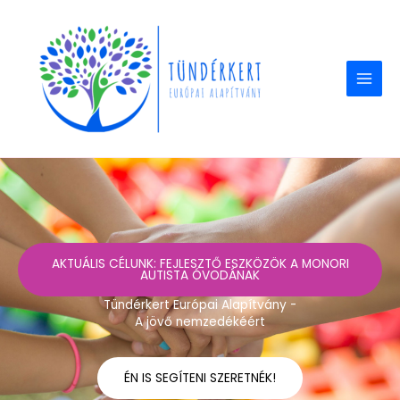
Skip
to
content
AKTUÁLIS CÉLUNK: FEJLESZTŐ ESZKÖZÖK A MONORI
AUTISTA ÓVODÁNAK
Tündérkert Európai Alapítvány -
A jövő nemzedékéért
ÉN IS SEGÍTENI SZERETNÉK!