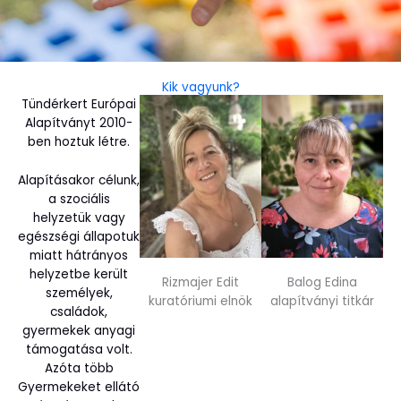
Kik vagyunk?
Tündérkert Európai
Alapítványt 2010-
ben hoztuk létre.
Alapításakor célunk,
a szociális
helyzetük vagy
egészségi állapotuk
miatt hátrányos
helyzetbe került
Rizmajer Edit
Balog Edina
személyek,
kuratóriumi elnök
alapítványi titkár
családok,
gyermekek anyagi
támogatása volt.
Azóta több
Gyermekeket ellátó