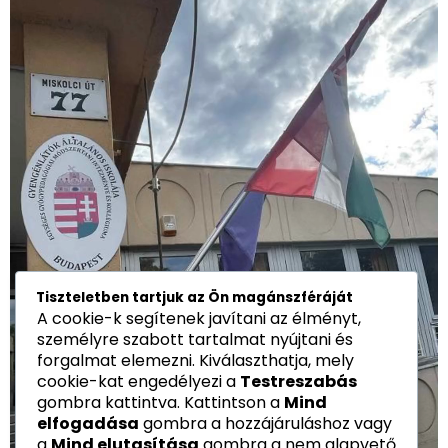
Tiszteletben tartjuk az Ön magánszféráját
A cookie-k segítenek javítani az élményt,
személyre szabott tartalmat nyújtani és
forgalmat elemezni. Kiválaszthatja, mely
cookie-kat engedélyezi a
Testreszabás
gombra kattintva. Kattintson a
Mind
elfogadása
gombra a hozzájáruláshoz vagy
a
Mind elutasítása
gombra a nem alapvető