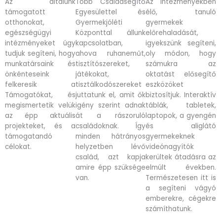
Az általunk
Több Családsegítő
Az intézményekben
támogatott
Egyesülettel és
élő, tanuló
otthonokat,
Gyermekjóléti
gyermekek
egészségügyi
Központtal állunk
előrehaladását,
intézményeket úgy
kapcsolatban,
igyekszünk segíteni,
tudjuk segíteni, hogy
ahova ruhaneműt,
oly módon, hogy
munkatársaink és
tisztítószereket,
számukra az
önkénteseink
játékokat,
oktatást elősegítő
felkeresik a
tisztálkodószereket
eszközöket
Támogatókat, és
juttatunk el, amit ők
biztosítjuk. Interaktív
megismertetik velük
igény szerint adnak
táblák, tabletek,
az épp aktuális
át a rászoruló
laptopok, a gyengén
projekteket, és a
családoknak. Így
és aliglátó
támogatandó
minden hátrányos
gyermekeknek
célokat.
helyzetben lévő
videónagyítók
család, azt kapja
kerültek átadásra az
amire épp szüksége
elmúlt években.
van.
Természetesen itt is
a segíteni vágyó
emberekre, cégekre
számíthatunk.