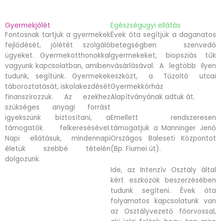
Gyermekjólét
Egészségügyi ellátás
Fontosnak tartjuk a gyermekek
Évek óta segítjük a daganatos
fejlődését, jólétét szolgáló
betegségben szenvedő
ügyeket. Gyermekotthonokkal
gyermekeket, biopsziás tűk
vagyunk kapcsolatban, amiben
vásárlásával. A legtöbb ilyen
tudunk, segítünk. Gyermekek
eszközt, a Tűzoltó utcai
táboroztatását, iskolakezdését
Gyermekkórház
finanszírozzuk. Az ezekhez
Alapítványának adtuk át.
szükséges anyagi forrást
igyekszünk biztosítani, a
Emellett rendszeresen
támogatók felkeresésével.
támogatjuk a Manninger Jenő
Napi ellátásuk, mindennapi
Országos Baleseti Központot
életük szebbé tételén
(Bp. Fiumei út).
dolgozunk.
Ide, az Intenzív Osztály által
kért eszközök beszerzésében
tudunk segíteni. Évek óta
folyamatos kapcsolatunk van
az Osztályvezető főorvossal,