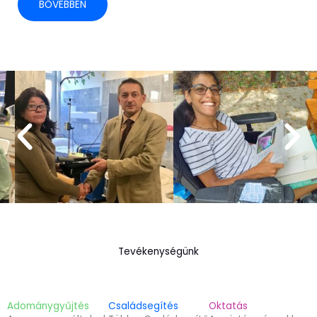
BŐVEBBEN
Tevékenységünk
Adománygyűjtés
Családsegítés
Oktatás