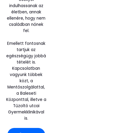
indulhassanak az
életben, annak
ellenére, hogy nem
családban nőnek
fel.
Emellett fontosnak
tartjuk az
egészségügy jobbá
tételét is.
Kapcsolatban
vagyunk többek
közt, a
Mentőszolgálattal,
a Baleseti
Központtal, illetve a
Tűzoltó utcai
Gyermekklinikával
is.