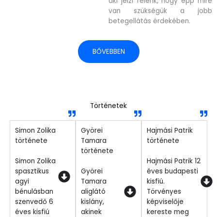
aki jelzi felénk, hogy épp mire
van szükségük a jobb
betegellátás érdekében.
BŐVEBBEN
Történetek
Simon Zolika
Györei
Hajmási Patrik
története
Tamara
története
története
Simon Zolika
Hajmási Patrik 12
spasztikus
Györei
éves budapesti
agyi
Tamara
kisfiú.
bénulásban
aliglátó
Törvényes
szenvedő 6
kislány,
képviselője
éves kisfiú
akinek
kereste meg