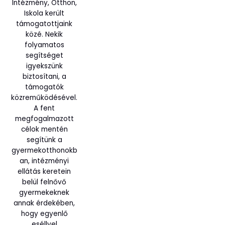
Intézmény, Otthon,
Iskola került
támogatottjaink
közé. Nekik
folyamatos
segítséget
igyekszünk
biztosítani, a
támogatók
közreműködésével.
A fent
megfogalmazott
célok mentén
segítünk a
gyermekotthonokb
an, intézményi
ellátás keretein
belül felnővő
gyermekeknek
annak érdekében,
hogy egyenlő
eséllyel