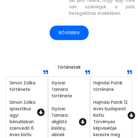
aki jelzi felénk, hogy épp mire
van szükségük a jobb
betegellátás érdekében.
BŐVEBBEN
Történetek
Simon Zolika
Györei
Hajmási Patrik
története
Tamara
története
története
Simon Zolika
Hajmási Patrik 12
spasztikus
Györei
éves budapesti
agyi
Tamara
kisfiú.
bénulásban
aliglátó
Törvényes
szenvedő 6
kislány,
képviselője
éves kisfiú
akinek
kereste meg