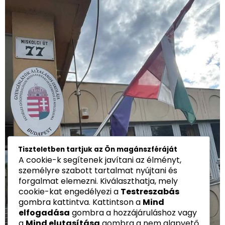
Tiszteletben tartjuk az Ön magánszféráját
A cookie-k segítenek javítani az élményt,
személyre szabott tartalmat nyújtani és
forgalmat elemezni. Kiválaszthatja, mely
cookie-kat engedélyezi a
Testreszabás
gombra kattintva. Kattintson a
Mind
elfogadása
gombra a hozzájáruláshoz vagy
a
Mind elutasítása
gombra a nem alapvető