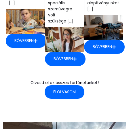
[...]
speciális
alapítványunkat
szemüvegre
[...]
volt
szüksége [...]
BŐVEBBEN
BŐVEBBEN
BŐVEBBEN
Olvasd el az összes történetünket!
ELOLVASOM