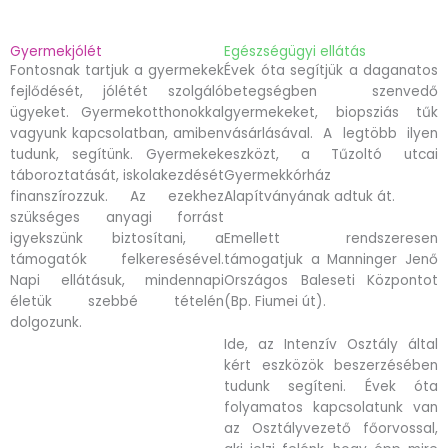
Gyermekjólét
Egészségügyi ellátás
Fontosnak tartjuk a gyermekek
Évek óta segítjük a daganatos
fejlődését, jólétét szolgáló
betegségben szenvedő
ügyeket. Gyermekotthonokkal
gyermekeket, biopsziás tűk
vagyunk kapcsolatban, amiben
vásárlásával. A legtöbb ilyen
tudunk, segítünk. Gyermekek
eszközt, a Tűzoltó utcai
táboroztatását, iskolakezdését
Gyermekkórház
finanszírozzuk. Az ezekhez
Alapítványának adtuk át.
szükséges anyagi forrást
igyekszünk biztosítani, a
Emellett rendszeresen
támogatók felkeresésével.
támogatjuk a Manninger Jenő
Napi ellátásuk, mindennapi
Országos Baleseti Központot
életük szebbé tételén
(Bp. Fiumei út).
dolgozunk.
Ide, az Intenzív Osztály által
kért eszközök beszerzésében
tudunk segíteni. Évek óta
folyamatos kapcsolatunk van
az Osztályvezető főorvossal,