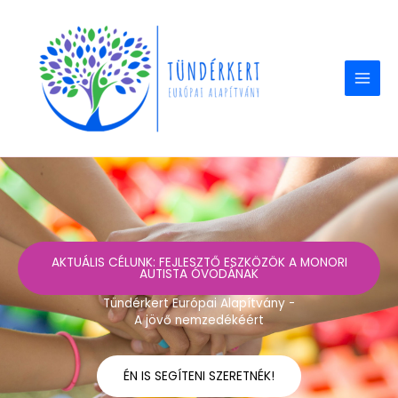
Skip
to
content
AKTUÁLIS CÉLUNK: FEJLESZTŐ ESZKÖZÖK A MONORI
AUTISTA ÓVODÁNAK
Tündérkert Európai Alapítvány -
A jövő nemzedékéért
ÉN IS SEGÍTENI SZERETNÉK!