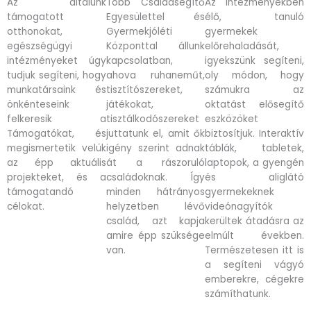
Az általunk
Több Családsegítő
Az intézményekben
támogatott
Egyesülettel és
élő, tanuló
otthonokat,
Gyermekjóléti
gyermekek
egészségügyi
Központtal állunk
előrehaladását,
intézményeket úgy
kapcsolatban,
igyekszünk segíteni,
tudjuk segíteni, hogy
ahova ruhaneműt,
oly módon, hogy
munkatársaink és
tisztítószereket,
számukra az
önkénteseink
játékokat,
oktatást elősegítő
felkeresik a
tisztálkodószereket
eszközöket
Támogatókat, és
juttatunk el, amit ők
biztosítjuk. Interaktív
megismertetik velük
igény szerint adnak
táblák, tabletek,
az épp aktuális
át a rászoruló
laptopok, a gyengén
projekteket, és a
családoknak. Így
és aliglátó
támogatandó
minden hátrányos
gyermekeknek
célokat.
helyzetben lévő
videónagyítók
család, azt kapja
kerültek átadásra az
amire épp szüksége
elmúlt években.
van.
Természetesen itt is
a segíteni vágyó
emberekre, cégekre
számíthatunk.