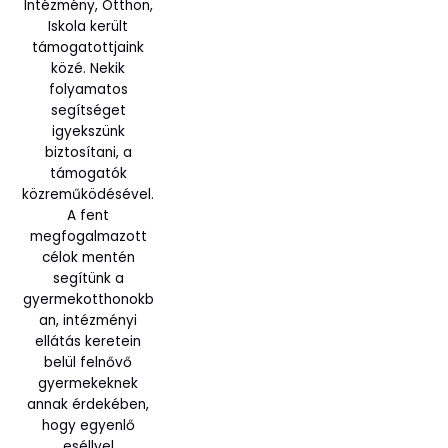
Intézmény, Otthon,
Iskola került
támogatottjaink
közé. Nekik
folyamatos
segítséget
igyekszünk
biztosítani, a
támogatók
közreműködésével.
A fent
megfogalmazott
célok mentén
segítünk a
gyermekotthonokb
an, intézményi
ellátás keretein
belül felnővő
gyermekeknek
annak érdekében,
hogy egyenlő
eséllyel