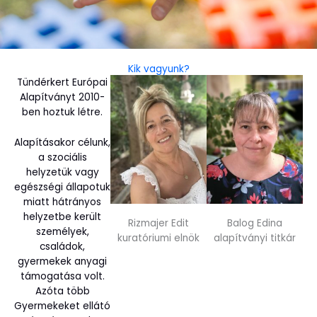
Kik vagyunk?
Tündérkert Európai
Alapítványt 2010-
ben hoztuk létre.
Alapításakor célunk,
a szociális
helyzetük vagy
egészségi állapotuk
miatt hátrányos
helyzetbe került
Rizmajer Edit
Balog Edina
személyek,
kuratóriumi elnök
alapítványi titkár
családok,
gyermekek anyagi
támogatása volt.
Azóta több
Gyermekeket ellátó