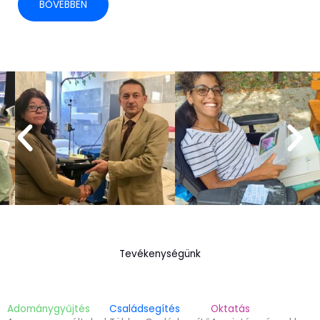
BŐVEBBEN
Tevékenységünk
Adománygyűjtés
Családsegítés
Oktatás