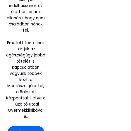
indulhassanak az
életben, annak
ellenére, hogy nem
családban nőnek
fel.
Emellett fontosnak
tartjuk az
egészségügy jobbá
tételét is.
Kapcsolatban
vagyunk többek
közt, a
Mentőszolgálattal,
a Baleseti
Központtal, illetve a
Tűzoltó utcai
Gyermekklinikával
is.