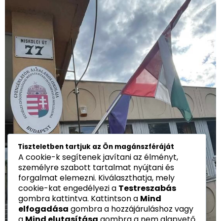
Tiszteletben tartjuk az Ön magánszféráját
A cookie-k segítenek javítani az élményt,
személyre szabott tartalmat nyújtani és
forgalmat elemezni. Kiválaszthatja, mely
cookie-kat engedélyezi a
Testreszabás
gombra kattintva. Kattintson a
Mind
elfogadása
gombra a hozzájáruláshoz vagy
a
Mind elutasítása
gombra a nem alapvető