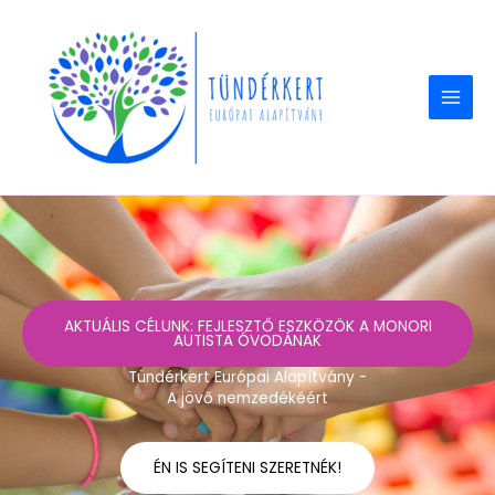
Skip
to
content
AKTUÁLIS CÉLUNK: FEJLESZTŐ ESZKÖZÖK A MONORI
AUTISTA ÓVODÁNAK
Tündérkert Európai Alapítvány -
A jövő nemzedékéért
ÉN IS SEGÍTENI SZERETNÉK!