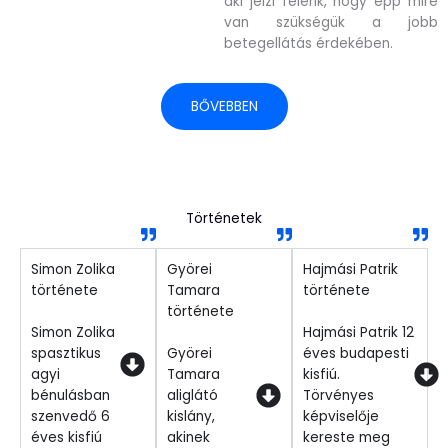
aki jelzi felénk, hogy épp mire
van szükségük a jobb
betegellátás érdekében.
BŐVEBBEN
Történetek
Simon Zolika
Györei
Hajmási Patrik
története
Tamara
története
története
Simon Zolika
Hajmási Patrik 12
spasztikus
Györei
éves budapesti
agyi
Tamara
kisfiú.
bénulásban
aliglátó
Törvényes
szenvedő 6
kislány,
képviselője
éves kisfiú
akinek
kereste meg