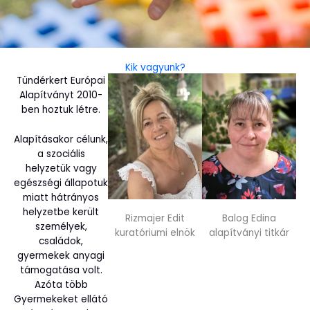
Kik vagyunk?
Tündérkert Európai
Alapítványt 2010-
ben hoztuk létre.
Alapításakor célunk,
a szociális
helyzetük vagy
egészségi állapotuk
miatt hátrányos
helyzetbe került
Rizmajer Edit
Balog Edina
személyek,
kuratóriumi elnök
alapítványi titkár
családok,
gyermekek anyagi
támogatása volt.
Azóta több
Gyermekeket ellátó