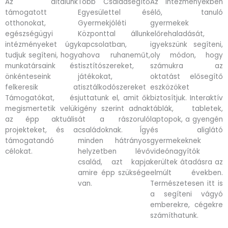
Az általunk
Több Családsegítő
Az intézményekben
támogatott
Egyesülettel és
élő, tanuló
otthonokat,
Gyermekjóléti
gyermekek
egészségügyi
Központtal állunk
előrehaladását,
intézményeket úgy
kapcsolatban,
igyekszünk segíteni,
tudjuk segíteni, hogy
ahova ruhaneműt,
oly módon, hogy
munkatársaink és
tisztítószereket,
számukra az
önkénteseink
játékokat,
oktatást elősegítő
felkeresik a
tisztálkodószereket
eszközöket
Támogatókat, és
juttatunk el, amit ők
biztosítjuk. Interaktív
megismertetik velük
igény szerint adnak
táblák, tabletek,
az épp aktuális
át a rászoruló
laptopok, a gyengén
projekteket, és a
családoknak. Így
és aliglátó
támogatandó
minden hátrányos
gyermekeknek
célokat.
helyzetben lévő
videónagyítók
család, azt kapja
kerültek átadásra az
amire épp szüksége
elmúlt években.
van.
Természetesen itt is
a segíteni vágyó
emberekre, cégekre
számíthatunk.