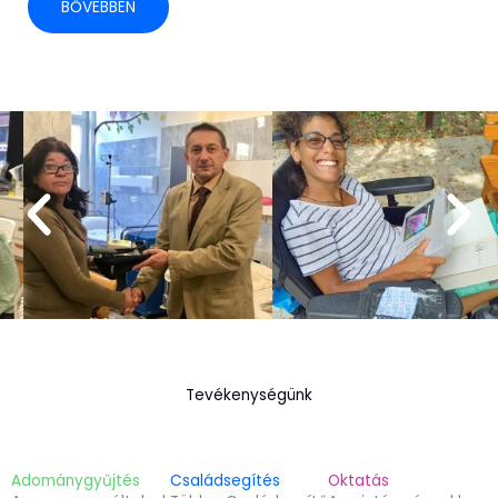
BŐVEBBEN
Tevékenységünk
Adománygyűjtés
Családsegítés
Oktatás