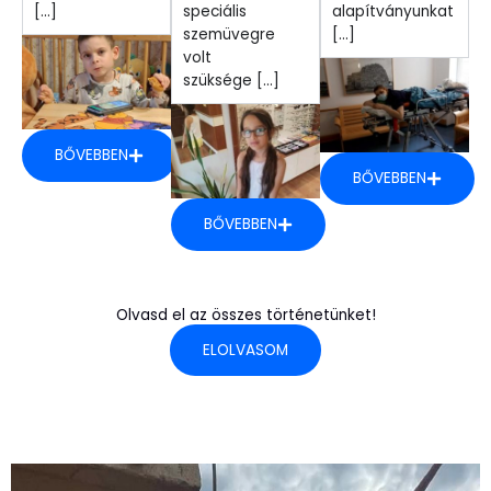
[...]
speciális
alapítványunkat
szemüvegre
[...]
volt
szüksége [...]
BŐVEBBEN
BŐVEBBEN
BŐVEBBEN
Olvasd el az összes történetünket!
ELOLVASOM