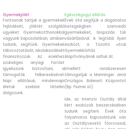
Gyermekjólét
Egészségügyi ellátás
Fontosnak tartjuk a gyermekek
Évek óta segítjük a daganatos
fejlődését, jólétét szolgáló
betegségben szenvedő
ügyeket. Gyermekotthonokkal
gyermekeket, biopsziás tűk
vagyunk kapcsolatban, amiben
vásárlásával. A legtöbb ilyen
tudunk, segítünk. Gyermekek
eszközt, a Tűzoltó utcai
táboroztatását, iskolakezdését
Gyermekkórház
finanszírozzuk. Az ezekhez
Alapítványának adtuk át.
szükséges anyagi forrást
igyekszünk biztosítani, a
Emellett rendszeresen
támogatók felkeresésével.
támogatjuk a Manninger Jenő
Napi ellátásuk, mindennapi
Országos Baleseti Központot
életük szebbé tételén
(Bp. Fiumei út).
dolgozunk.
Ide, az Intenzív Osztály által
kért eszközök beszerzésében
tudunk segíteni. Évek óta
folyamatos kapcsolatunk van
az Osztályvezető főorvossal,