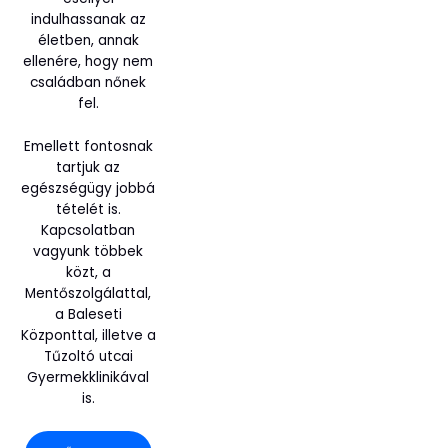
indulhassanak az
életben, annak
ellenére, hogy nem
családban nőnek
fel.
Emellett fontosnak
tartjuk az
egészségügy jobbá
tételét is.
Kapcsolatban
vagyunk többek
közt, a
Mentőszolgálattal,
a Baleseti
Központtal, illetve a
Tűzoltó utcai
Gyermekklinikával
is.