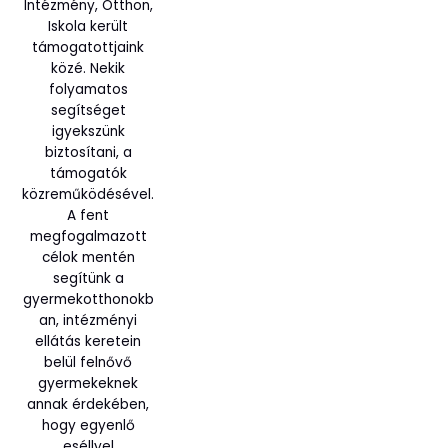
Intézmény, Otthon,
Iskola került
támogatottjaink
közé. Nekik
folyamatos
segítséget
igyekszünk
biztosítani, a
támogatók
közreműködésével.
A fent
megfogalmazott
célok mentén
segítünk a
gyermekotthonokb
an, intézményi
ellátás keretein
belül felnővő
gyermekeknek
annak érdekében,
hogy egyenlő
eséllyel