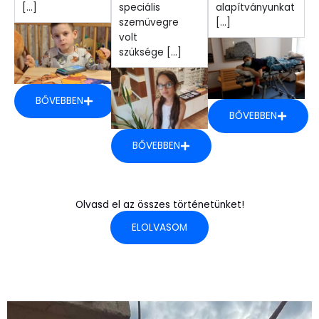
[...]
speciális
alapítványunkat
szemüvegre
[...]
volt
szüksége [...]
BŐVEBBEN
BŐVEBBEN
BŐVEBBEN
Olvasd el az összes történetünket!
ELOLVASOM