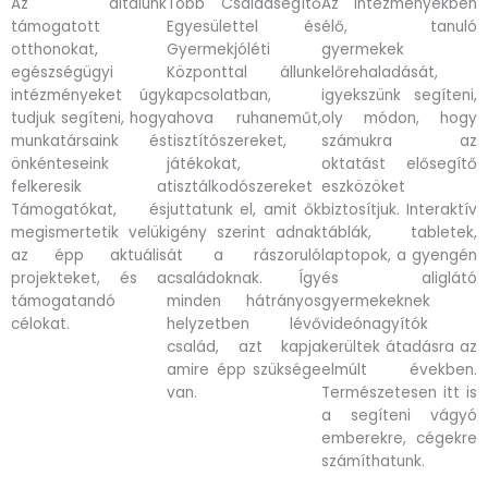
Az általunk
Több Családsegítő
Az intézményekben
támogatott
Egyesülettel és
élő, tanuló
otthonokat,
Gyermekjóléti
gyermekek
egészségügyi
Központtal állunk
előrehaladását,
intézményeket úgy
kapcsolatban,
igyekszünk segíteni,
tudjuk segíteni, hogy
ahova ruhaneműt,
oly módon, hogy
munkatársaink és
tisztítószereket,
számukra az
önkénteseink
játékokat,
oktatást elősegítő
felkeresik a
tisztálkodószereket
eszközöket
Támogatókat, és
juttatunk el, amit ők
biztosítjuk. Interaktív
megismertetik velük
igény szerint adnak
táblák, tabletek,
az épp aktuális
át a rászoruló
laptopok, a gyengén
projekteket, és a
családoknak. Így
és aliglátó
támogatandó
minden hátrányos
gyermekeknek
célokat.
helyzetben lévő
videónagyítók
család, azt kapja
kerültek átadásra az
amire épp szüksége
elmúlt években.
van.
Természetesen itt is
a segíteni vágyó
emberekre, cégekre
számíthatunk.