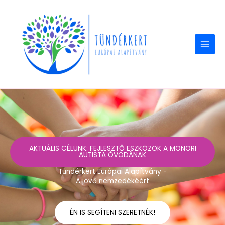
Skip
to
content
AKTUÁLIS CÉLUNK: FEJLESZTŐ ESZKÖZÖK A MONORI
AUTISTA ÓVODÁNAK
Tündérkert Európai Alapítvány -
A jövő nemzedékéért
ÉN IS SEGÍTENI SZERETNÉK!