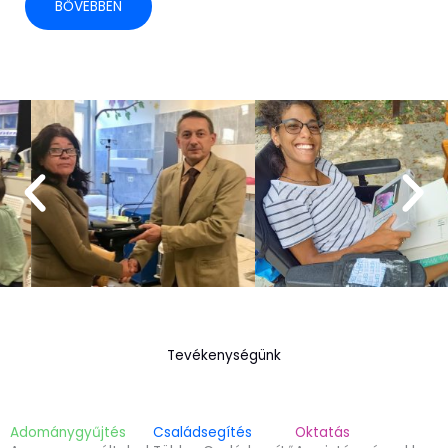
BŐVEBBEN
Tevékenységünk
Adománygyűjtés
Családsegítés
Oktatás