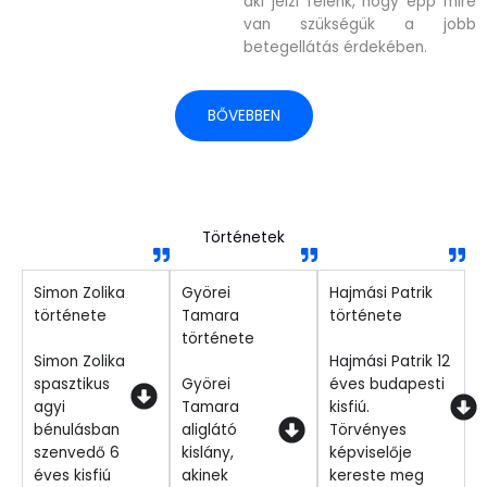
aki jelzi felénk, hogy épp mire
van szükségük a jobb
betegellátás érdekében.
BŐVEBBEN
Történetek
Simon Zolika
Györei
Hajmási Patrik
története
Tamara
története
története
Simon Zolika
Hajmási Patrik 12
spasztikus
Györei
éves budapesti
agyi
Tamara
kisfiú.
bénulásban
aliglátó
Törvényes
szenvedő 6
kislány,
képviselője
éves kisfiú
akinek
kereste meg