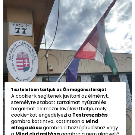
Tiszteletben tartjuk az Ön magánszféráját
A cookie-k segítenek javítani az élményt,
személyre szabott tartalmat nyújtani és
forgalmat elemezni. Kiválaszthatja, mely
cookie-kat engedélyezi a
Testreszabás
gombra kattintva. Kattintson a
Mind
elfogadása
gombra a hozzájáruláshoz vagy
a
Mind elutasítása
gombra a nem alapvető