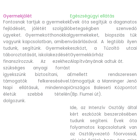
Gyermekjólét
Egészségügyi ellátás
Fontosnak tartjuk a gyermekek
Évek óta segítjük a daganatos
fejlődését, jólétét szolgáló
betegségben szenvedő
ügyeket. Gyermekotthonokkal
gyermekeket, biopsziás tűk
vagyunk kapcsolatban, amiben
vásárlásával. A legtöbb ilyen
tudunk, segítünk. Gyermekek
eszközt, a Tűzoltó utcai
táboroztatását, iskolakezdését
Gyermekkórház
finanszírozzuk. Az ezekhez
Alapítványának adtuk át.
szükséges anyagi forrást
igyekszünk biztosítani, a
Emellett rendszeresen
támogatók felkeresésével.
támogatjuk a Manninger Jenő
Napi ellátásuk, mindennapi
Országos Baleseti Központot
életük szebbé tételén
(Bp. Fiumei út).
dolgozunk.
Ide, az Intenzív Osztály által
kért eszközök beszerzésében
tudunk segíteni. Évek óta
folyamatos kapcsolatunk van
az Osztályvezető főorvossal,