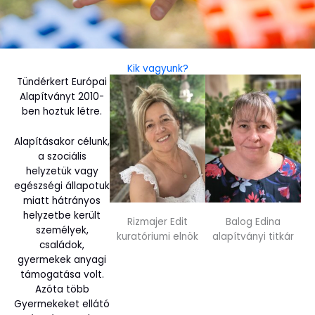
Kik vagyunk?
Tündérkert Európai
Alapítványt 2010-
ben hoztuk létre.
Alapításakor célunk,
a szociális
helyzetük vagy
egészségi állapotuk
miatt hátrányos
helyzetbe került
Rizmajer Edit
Balog Edina
személyek,
kuratóriumi elnök
alapítványi titkár
családok,
gyermekek anyagi
támogatása volt.
Azóta több
Gyermekeket ellátó