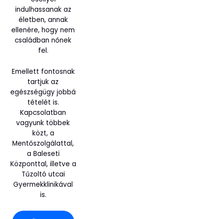
indulhassanak az
életben, annak
ellenére, hogy nem
családban nőnek
fel.
Emellett fontosnak
tartjuk az
egészségügy jobbá
tételét is.
Kapcsolatban
vagyunk többek
közt, a
Mentőszolgálattal,
a Baleseti
Központtal, illetve a
Tűzoltó utcai
Gyermekklinikával
is.