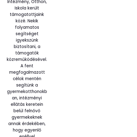
Intézmény, Otthon,
Iskola került
támogatottjaink
közé. Nekik
folyamatos
segítséget
igyekszünk
biztosítani, a
támogatók
közreműködésével.
A fent
megfogalmazott
célok mentén
segítünk a
gyermekotthonokb
an, intézményi
ellátás keretein
belül felnővő
gyermekeknek
annak érdekében,
hogy egyenlő
eséllyel