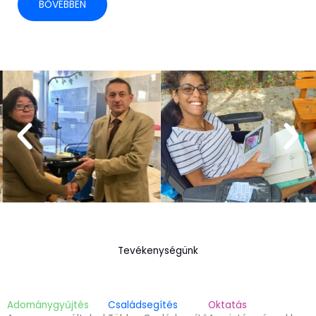
BŐVEBBEN
Tevékenységünk
Adománygyűjtés
Családsegítés
Oktatás