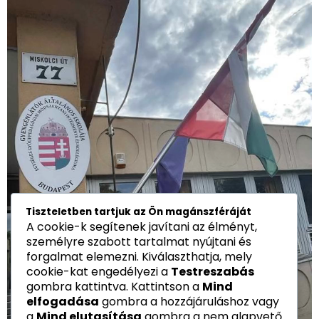
Tiszteletben tartjuk az Ön magánszféráját
A cookie-k segítenek javítani az élményt,
személyre szabott tartalmat nyújtani és
forgalmat elemezni. Kiválaszthatja, mely
cookie-kat engedélyezi a
Testreszabás
gombra kattintva. Kattintson a
Mind
elfogadása
gombra a hozzájáruláshoz vagy
a
Mind elutasítása
gombra a nem alapvető