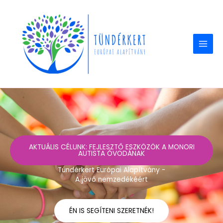
Skip
to
content
AKTUÁLIS CÉLUNK: FEJLESZTŐ ESZKÖZÖK A MONORI
AUTISTA ÓVODÁNAK
Tündérkert Európai Alapítvány -
A jövő nemzedékéért
ÉN IS SEGÍTENI SZERETNÉK!