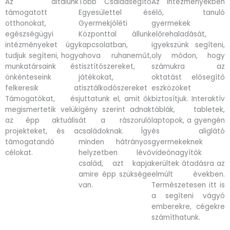
Az általunk
Több Családsegítő
Az intézményekben
támogatott
Egyesülettel és
élő, tanuló
otthonokat,
Gyermekjóléti
gyermekek
egészségügyi
Központtal állunk
előrehaladását,
intézményeket úgy
kapcsolatban,
igyekszünk segíteni,
tudjuk segíteni, hogy
ahova ruhaneműt,
oly módon, hogy
munkatársaink és
tisztítószereket,
számukra az
önkénteseink
játékokat,
oktatást elősegítő
felkeresik a
tisztálkodószereket
eszközöket
Támogatókat, és
juttatunk el, amit ők
biztosítjuk. Interaktív
megismertetik velük
igény szerint adnak
táblák, tabletek,
az épp aktuális
át a rászoruló
laptopok, a gyengén
projekteket, és a
családoknak. Így
és aliglátó
támogatandó
minden hátrányos
gyermekeknek
célokat.
helyzetben lévő
videónagyítók
család, azt kapja
kerültek átadásra az
amire épp szüksége
elmúlt években.
van.
Természetesen itt is
a segíteni vágyó
emberekre, cégekre
számíthatunk.