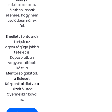
indulhassanak az
életben, annak
ellenére, hogy nem
családban nőnek
fel.
Emellett fontosnak
tartjuk az
egészségügy jobbá
tételét is.
Kapcsolatban
vagyunk többek
közt, a
Mentőszolgálattal,
a Baleseti
Központtal, illetve a
Tűzoltó utcai
Gyermekklinikával
is.