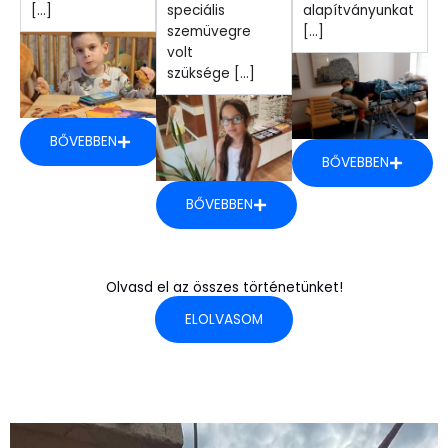
[...]
speciális
alapítványunkat
szemüvegre
[...]
volt
szüksége [...]
BŐVEBBEN
BŐVEBBEN
BŐVEBBEN
Olvasd el az összes történetünket!
ELOLVASOM