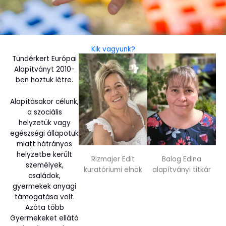
Kik vagyunk?
Tündérkert Európai
Alapítványt 2010-
ben hoztuk létre.
Alapításakor célunk,
a szociális
helyzetük vagy
egészségi állapotuk
miatt hátrányos
helyzetbe került
Rizmajer Edit
Balog Edina
személyek,
kuratóriumi elnök
alapítványi titkár
családok,
gyermekek anyagi
támogatása volt.
Azóta több
Gyermekeket ellátó