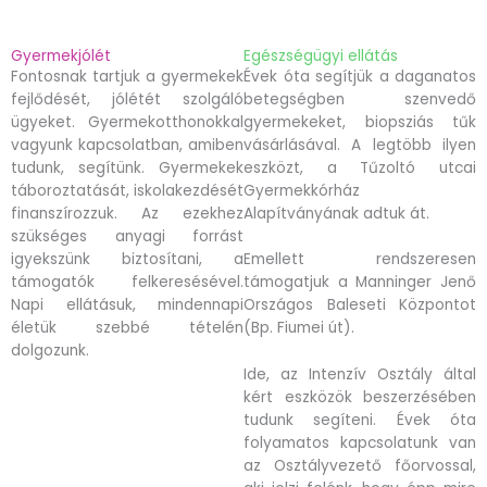
Gyermekjólét
Egészségügyi ellátás
Fontosnak tartjuk a gyermekek
Évek óta segítjük a daganatos
fejlődését, jólétét szolgáló
betegségben szenvedő
ügyeket. Gyermekotthonokkal
gyermekeket, biopsziás tűk
vagyunk kapcsolatban, amiben
vásárlásával. A legtöbb ilyen
tudunk, segítünk. Gyermekek
eszközt, a Tűzoltó utcai
táboroztatását, iskolakezdését
Gyermekkórház
finanszírozzuk. Az ezekhez
Alapítványának adtuk át.
szükséges anyagi forrást
igyekszünk biztosítani, a
Emellett rendszeresen
támogatók felkeresésével.
támogatjuk a Manninger Jenő
Napi ellátásuk, mindennapi
Országos Baleseti Központot
életük szebbé tételén
(Bp. Fiumei út).
dolgozunk.
Ide, az Intenzív Osztály által
kért eszközök beszerzésében
tudunk segíteni. Évek óta
folyamatos kapcsolatunk van
az Osztályvezető főorvossal,