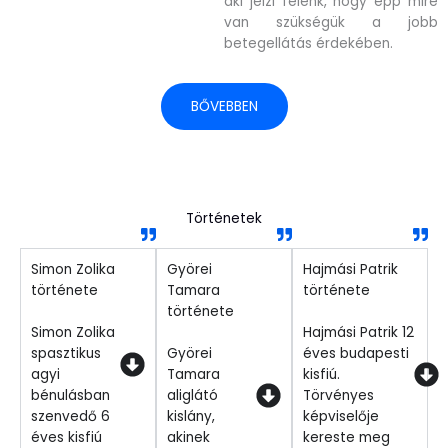
aki jelzi felénk, hogy épp mire
van szükségük a jobb
betegellátás érdekében.
BŐVEBBEN
Történetek
Simon Zolika
Györei
Hajmási Patrik
története
Tamara
története
története
Simon Zolika
Hajmási Patrik 12
spasztikus
Györei
éves budapesti
agyi
Tamara
kisfiú.
bénulásban
aliglátó
Törvényes
szenvedő 6
kislány,
képviselője
éves kisfiú
akinek
kereste meg