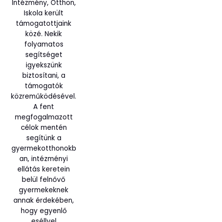
Intézmény, Otthon,
Iskola került
támogatottjaink
közé. Nekik
folyamatos
segítséget
igyekszünk
biztosítani, a
támogatók
közreműködésével.
A fent
megfogalmazott
célok mentén
segítünk a
gyermekotthonokb
an, intézményi
ellátás keretein
belül felnővő
gyermekeknek
annak érdekében,
hogy egyenlő
eséllyel