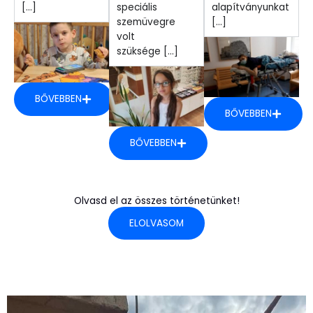
[...]
speciális
alapítványunkat
szemüvegre
[...]
volt
szüksége [...]
BŐVEBBEN
BŐVEBBEN
BŐVEBBEN
Olvasd el az összes történetünket!
ELOLVASOM