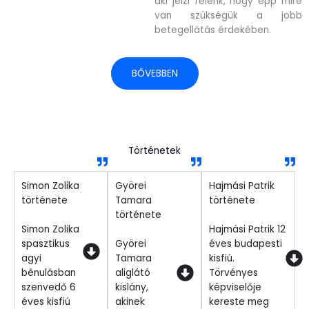
aki jelzi felénk, hogy épp mire
van szükségük a jobb
betegellátás érdekében.
BŐVEBBEN
Történetek
Simon Zolika
Györei
Hajmási Patrik
története
Tamara
története
története
Simon Zolika
Hajmási Patrik 12
spasztikus
Györei
éves budapesti
agyi
Tamara
kisfiú.
bénulásban
aliglátó
Törvényes
szenvedő 6
kislány,
képviselője
éves kisfiú
akinek
kereste meg