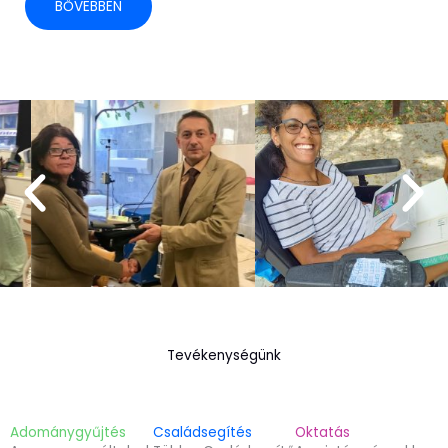
BŐVEBBEN
Tevékenységünk
Adománygyűjtés
Családsegítés
Oktatás