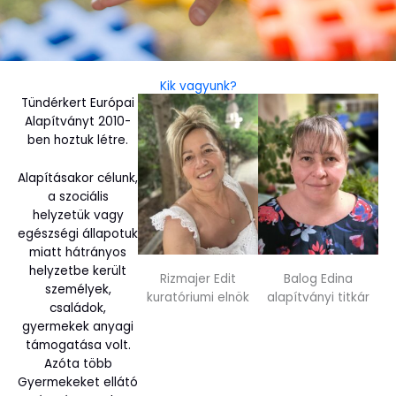
Kik vagyunk?
Tündérkert Európai
Alapítványt 2010-
ben hoztuk létre.
Alapításakor célunk,
a szociális
helyzetük vagy
egészségi állapotuk
miatt hátrányos
helyzetbe került
Rizmajer Edit
Balog Edina
személyek,
kuratóriumi elnök
alapítványi titkár
családok,
gyermekek anyagi
támogatása volt.
Azóta több
Gyermekeket ellátó