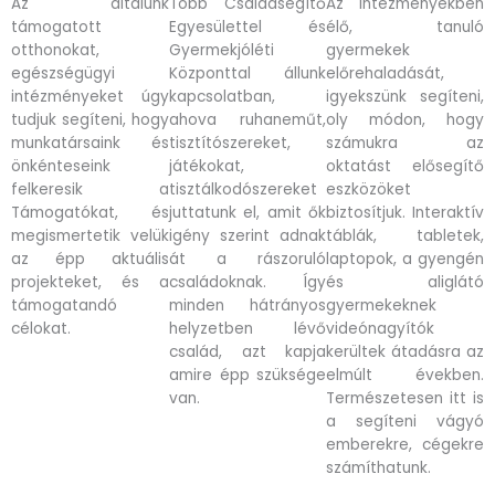
Az általunk
Több Családsegítő
Az intézményekben
támogatott
Egyesülettel és
élő, tanuló
otthonokat,
Gyermekjóléti
gyermekek
egészségügyi
Központtal állunk
előrehaladását,
intézményeket úgy
kapcsolatban,
igyekszünk segíteni,
tudjuk segíteni, hogy
ahova ruhaneműt,
oly módon, hogy
munkatársaink és
tisztítószereket,
számukra az
önkénteseink
játékokat,
oktatást elősegítő
felkeresik a
tisztálkodószereket
eszközöket
Támogatókat, és
juttatunk el, amit ők
biztosítjuk. Interaktív
megismertetik velük
igény szerint adnak
táblák, tabletek,
az épp aktuális
át a rászoruló
laptopok, a gyengén
projekteket, és a
családoknak. Így
és aliglátó
támogatandó
minden hátrányos
gyermekeknek
célokat.
helyzetben lévő
videónagyítók
család, azt kapja
kerültek átadásra az
amire épp szüksége
elmúlt években.
van.
Természetesen itt is
a segíteni vágyó
emberekre, cégekre
számíthatunk.