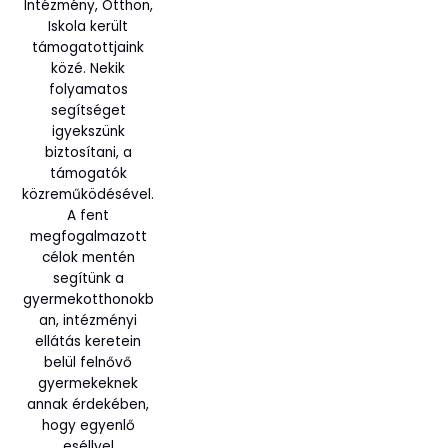
Intézmény, Otthon,
Iskola került
támogatottjaink
közé. Nekik
folyamatos
segítséget
igyekszünk
biztosítani, a
támogatók
közreműködésével.
A fent
megfogalmazott
célok mentén
segítünk a
gyermekotthonokb
an, intézményi
ellátás keretein
belül felnővő
gyermekeknek
annak érdekében,
hogy egyenlő
eséllyel