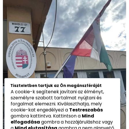
Tiszteletben tartjuk az Ön magánszféráját
A cookie-k segítenek javítani az élményt,
személyre szabott tartalmat nyújtani és
forgalmat elemezni. Kiválaszthatja, mely
cookie-kat engedélyezi a
Testreszabás
gombra kattintva. Kattintson a
Mind
elfogadása
gombra a hozzájáruláshoz vagy
a
Mind elutasítása
gombra a nem alapvető