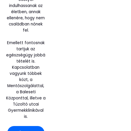
indulhassanak az
életben, annak
ellenére, hogy nem
családban nőnek
fel.
Emellett fontosnak
tartjuk az
egészségügy jobbá
tételét is.
Kapcsolatban
vagyunk többek
közt, a
Mentőszolgálattal,
a Baleseti
Központtal, illetve a
Tűzoltó utcai
Gyermekklinikával
is.