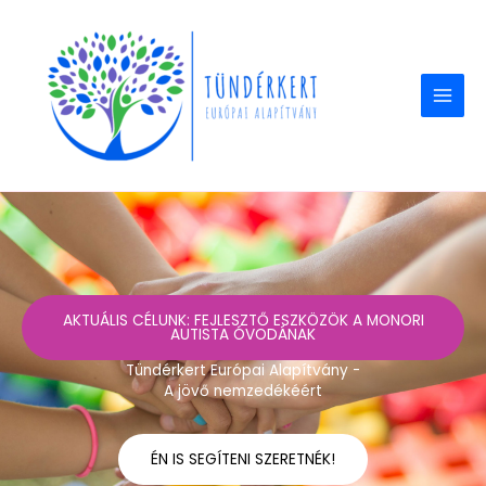
Skip
to
content
AKTUÁLIS CÉLUNK: FEJLESZTŐ ESZKÖZÖK A MONORI
AUTISTA ÓVODÁNAK
Tündérkert Európai Alapítvány -
A jövő nemzedékéért
ÉN IS SEGÍTENI SZERETNÉK!