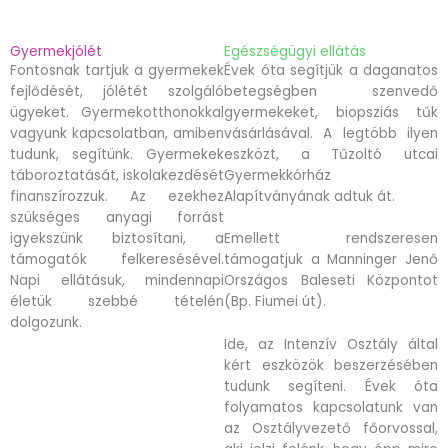
Gyermekjólét
Egészségügyi ellátás
Fontosnak tartjuk a gyermekek
Évek óta segítjük a daganatos
fejlődését, jólétét szolgáló
betegségben szenvedő
ügyeket. Gyermekotthonokkal
gyermekeket, biopsziás tűk
vagyunk kapcsolatban, amiben
vásárlásával. A legtöbb ilyen
tudunk, segítünk. Gyermekek
eszközt, a Tűzoltó utcai
táboroztatását, iskolakezdését
Gyermekkórház
finanszírozzuk. Az ezekhez
Alapítványának adtuk át.
szükséges anyagi forrást
igyekszünk biztosítani, a
Emellett rendszeresen
támogatók felkeresésével.
támogatjuk a Manninger Jenő
Napi ellátásuk, mindennapi
Országos Baleseti Központot
életük szebbé tételén
(Bp. Fiumei út).
dolgozunk.
Ide, az Intenzív Osztály által
kért eszközök beszerzésében
tudunk segíteni. Évek óta
folyamatos kapcsolatunk van
az Osztályvezető főorvossal,