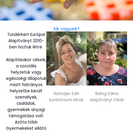
Kik vagyunk?
Tündérkert Európai
Alapítványt 2010-
ben hoztuk létre.
Alapításakor célunk,
a szociális
helyzetük vagy
egészségi állapotuk
miatt hátrányos
helyzetbe került
Rizmajer Edit
Balog Edina
személyek,
kuratóriumi elnök
alapítványi titkár
családok,
gyermekek anyagi
támogatása volt.
Azóta több
Gyermekeket ellátó