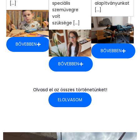
[...]
speciális
alapítványunkat
szemüvegre
[...]
volt
szüksége [...]
BŐVEBBEN
BŐVEBBEN
BŐVEBBEN
Olvasd el az összes történetünket!
ELOLVASOM