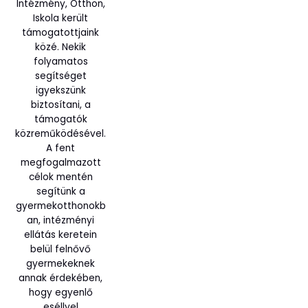
Intézmény, Otthon,
Iskola került
támogatottjaink
közé. Nekik
folyamatos
segítséget
igyekszünk
biztosítani, a
támogatók
közreműködésével.
A fent
megfogalmazott
célok mentén
segítünk a
gyermekotthonokb
an, intézményi
ellátás keretein
belül felnővő
gyermekeknek
annak érdekében,
hogy egyenlő
eséllyel