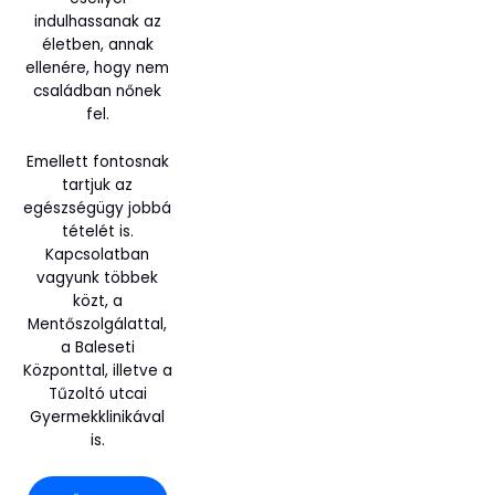
indulhassanak az
életben, annak
ellenére, hogy nem
családban nőnek
fel.
Emellett fontosnak
tartjuk az
egészségügy jobbá
tételét is.
Kapcsolatban
vagyunk többek
közt, a
Mentőszolgálattal,
a Baleseti
Központtal, illetve a
Tűzoltó utcai
Gyermekklinikával
is.