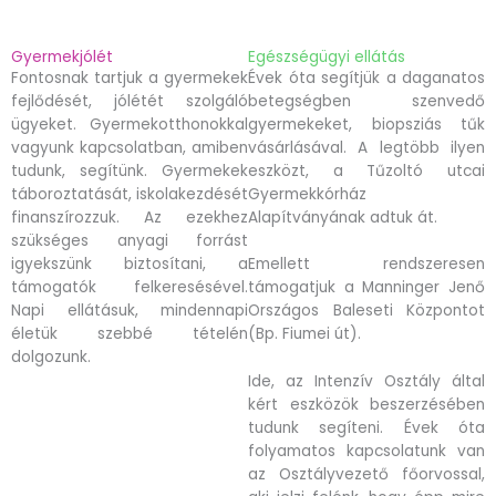
Gyermekjólét
Egészségügyi ellátás
Fontosnak tartjuk a gyermekek
Évek óta segítjük a daganatos
fejlődését, jólétét szolgáló
betegségben szenvedő
ügyeket. Gyermekotthonokkal
gyermekeket, biopsziás tűk
vagyunk kapcsolatban, amiben
vásárlásával. A legtöbb ilyen
tudunk, segítünk. Gyermekek
eszközt, a Tűzoltó utcai
táboroztatását, iskolakezdését
Gyermekkórház
finanszírozzuk. Az ezekhez
Alapítványának adtuk át.
szükséges anyagi forrást
igyekszünk biztosítani, a
Emellett rendszeresen
támogatók felkeresésével.
támogatjuk a Manninger Jenő
Napi ellátásuk, mindennapi
Országos Baleseti Központot
életük szebbé tételén
(Bp. Fiumei út).
dolgozunk.
Ide, az Intenzív Osztály által
kért eszközök beszerzésében
tudunk segíteni. Évek óta
folyamatos kapcsolatunk van
az Osztályvezető főorvossal,