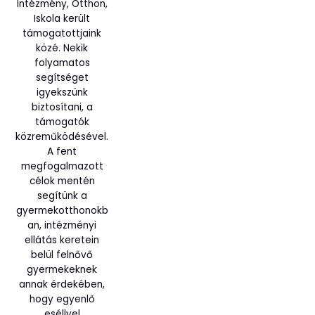
Intézmény, Otthon,
Iskola került
támogatottjaink
közé. Nekik
folyamatos
segítséget
igyekszünk
biztosítani, a
támogatók
közreműködésével.
A fent
megfogalmazott
célok mentén
segítünk a
gyermekotthonokb
an, intézményi
ellátás keretein
belül felnővő
gyermekeknek
annak érdekében,
hogy egyenlő
eséllyel