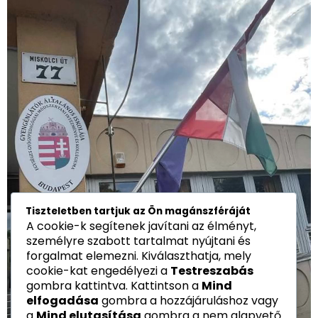
Tiszteletben tartjuk az Ön magánszféráját
A cookie-k segítenek javítani az élményt,
személyre szabott tartalmat nyújtani és
forgalmat elemezni. Kiválaszthatja, mely
cookie-kat engedélyezi a
Testreszabás
gombra kattintva. Kattintson a
Mind
elfogadása
gombra a hozzájáruláshoz vagy
a
Mind elutasítása
gombra a nem alapvető