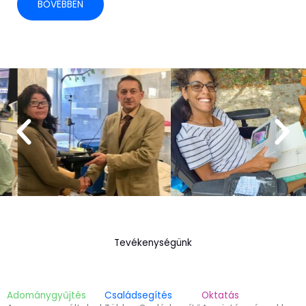
BŐVEBBEN
Tevékenységünk
Adománygyűjtés
Családsegítés
Oktatás