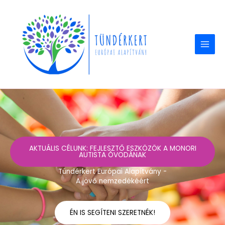
Skip
to
content
AKTUÁLIS CÉLUNK: FEJLESZTŐ ESZKÖZÖK A MONORI
AUTISTA ÓVODÁNAK
Tündérkert Európai Alapítvány -
A jövő nemzedékéért
ÉN IS SEGÍTENI SZERETNÉK!