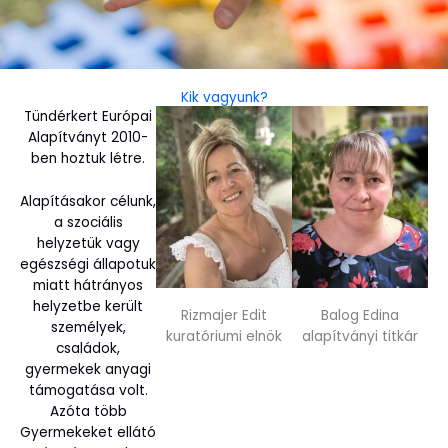
Kik vagyunk?
Tündérkert Európai
Alapítványt 2010-
ben hoztuk létre.
Alapításakor célunk,
a szociális
helyzetük vagy
egészségi állapotuk
miatt hátrányos
helyzetbe került
Rizmajer Edit
Balog Edina
személyek,
kuratóriumi elnök
alapítványi titkár
családok,
gyermekek anyagi
támogatása volt.
Azóta több
Gyermekeket ellátó