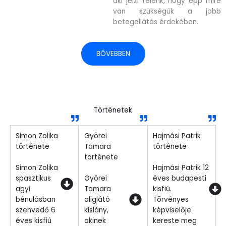
aki jelzi felénk, hogy épp mire
van szükségük a jobb
betegellátás érdekében.
BŐVEBBEN
Történetek
Simon Zolika
Györei
Hajmási Patrik
története
Tamara
története
története
Simon Zolika
Hajmási Patrik 12
spasztikus
Györei
éves budapesti
agyi
Tamara
kisfiú.
bénulásban
aliglátó
Törvényes
szenvedő 6
kislány,
képviselője
éves kisfiú
akinek
kereste meg