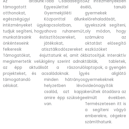
Az általunk
Több Családsegítő
Az intézményekben
támogatott
Egyesülettel és
élő, tanuló
otthonokat,
Gyermekjóléti
gyermekek
egészségügyi
Központtal állunk
előrehaladását,
intézményeket úgy
kapcsolatban,
igyekszünk segíteni,
tudjuk segíteni, hogy
ahova ruhaneműt,
oly módon, hogy
munkatársaink és
tisztítószereket,
számukra az
önkénteseink
játékokat,
oktatást elősegítő
felkeresik a
tisztálkodószereket
eszközöket
Támogatókat, és
juttatunk el, amit ők
biztosítjuk. Interaktív
megismertetik velük
igény szerint adnak
táblák, tabletek,
az épp aktuális
át a rászoruló
laptopok, a gyengén
projekteket, és a
családoknak. Így
és aliglátó
támogatandó
minden hátrányos
gyermekeknek
célokat.
helyzetben lévő
videónagyítók
család, azt kapja
kerültek átadásra az
amire épp szüksége
elmúlt években.
van.
Természetesen itt is
a segíteni vágyó
emberekre, cégekre
számíthatunk.