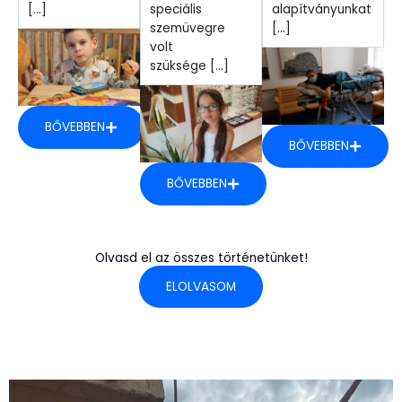
[...]
speciális
alapítványunkat
szemüvegre
[...]
volt
szüksége [...]
BŐVEBBEN
BŐVEBBEN
BŐVEBBEN
Olvasd el az összes történetünket!
ELOLVASOM