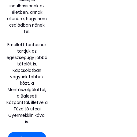
indulhassanak az
életben, annak
ellenére, hogy nem
családban nőnek
fel.
Emellett fontosnak
tartjuk az
egészségügy jobbá
tételét is.
Kapcsolatban
vagyunk többek
közt, a
Mentőszolgálattal,
a Baleseti
Központtal, illetve a
Tűzoltó utcai
Gyermekklinikával
is.