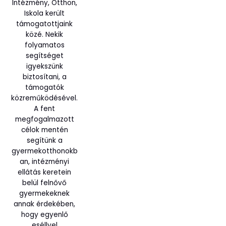
Intézmény, Otthon,
Iskola került
támogatottjaink
közé. Nekik
folyamatos
segítséget
igyekszünk
biztosítani, a
támogatók
közreműködésével.
A fent
megfogalmazott
célok mentén
segítünk a
gyermekotthonokb
an, intézményi
ellátás keretein
belül felnővő
gyermekeknek
annak érdekében,
hogy egyenlő
eséllyel