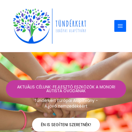
Skip
to
content
AKTUÁLIS CÉLUNK: FEJLESZTŐ ESZKÖZÖK A MONORI
AUTISTA ÓVODÁNAK
Tündérkert Európai Alapítvány -
A jövő nemzedékéért
ÉN IS SEGÍTENI SZERETNÉK!