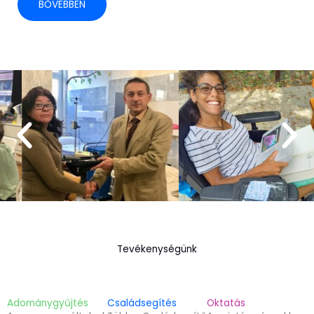
BŐVEBBEN
Tevékenységünk
Adománygyűjtés
Családsegítés
Oktatás