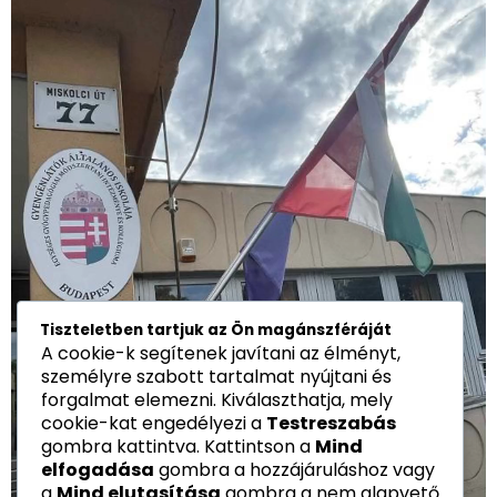
Tiszteletben tartjuk az Ön magánszféráját
A cookie-k segítenek javítani az élményt,
személyre szabott tartalmat nyújtani és
forgalmat elemezni. Kiválaszthatja, mely
cookie-kat engedélyezi a
Testreszabás
gombra kattintva. Kattintson a
Mind
elfogadása
gombra a hozzájáruláshoz vagy
a
Mind elutasítása
gombra a nem alapvető