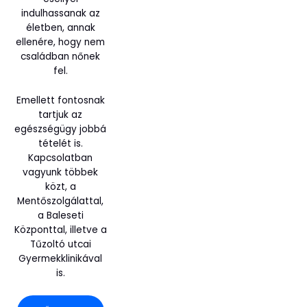
indulhassanak az
életben, annak
ellenére, hogy nem
családban nőnek
fel.
Emellett fontosnak
tartjuk az
egészségügy jobbá
tételét is.
Kapcsolatban
vagyunk többek
közt, a
Mentőszolgálattal,
a Baleseti
Központtal, illetve a
Tűzoltó utcai
Gyermekklinikával
is.