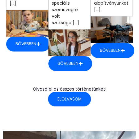
[...]
speciális
alapítványunkat
szemüvegre
[...]
volt
szüksége [...]
BŐVEBBEN
BŐVEBBEN
BŐVEBBEN
Olvasd el az összes történetünket!
ELOLVASOM