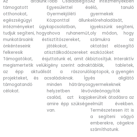
Az általunk
Több Családsegítő
Az intézményekben
támogatott
Egyesülettel és
élő, tanuló
otthonokat,
Gyermekjóléti
gyermekek
egészségügyi
Központtal állunk
előrehaladását,
intézményeket úgy
kapcsolatban,
igyekszünk segíteni,
tudjuk segíteni, hogy
ahova ruhaneműt,
oly módon, hogy
munkatársaink és
tisztítószereket,
számukra az
önkénteseink
játékokat,
oktatást elősegítő
felkeresik a
tisztálkodószereket
eszközöket
Támogatókat, és
juttatunk el, amit ők
biztosítjuk. Interaktív
megismertetik velük
igény szerint adnak
táblák, tabletek,
az épp aktuális
át a rászoruló
laptopok, a gyengén
projekteket, és a
családoknak. Így
és aliglátó
támogatandó
minden hátrányos
gyermekeknek
célokat.
helyzetben lévő
videónagyítók
család, azt kapja
kerültek átadásra az
amire épp szüksége
elmúlt években.
van.
Természetesen itt is
a segíteni vágyó
emberekre, cégekre
számíthatunk.