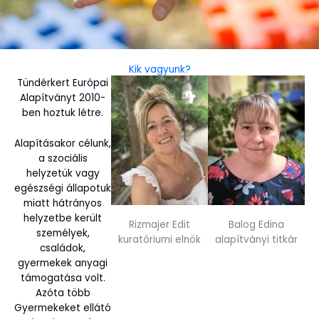
Kik vagyunk?
Tündérkert Európai
Alapítványt 2010-
ben hoztuk létre.
Alapításakor célunk,
a szociális
helyzetük vagy
egészségi állapotuk
miatt hátrányos
helyzetbe került
Rizmajer Edit
Balog Edina
személyek,
kuratóriumi elnök
alapítványi titkár
családok,
gyermekek anyagi
támogatása volt.
Azóta több
Gyermekeket ellátó