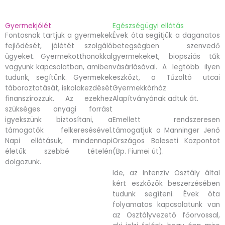
Gyermekjólét
Egészségügyi ellátás
Fontosnak tartjuk a gyermekek
Évek óta segítjük a daganatos
fejlődését, jólétét szolgáló
betegségben szenvedő
ügyeket. Gyermekotthonokkal
gyermekeket, biopsziás tűk
vagyunk kapcsolatban, amiben
vásárlásával. A legtöbb ilyen
tudunk, segítünk. Gyermekek
eszközt, a Tűzoltó utcai
táboroztatását, iskolakezdését
Gyermekkórház
finanszírozzuk. Az ezekhez
Alapítványának adtuk át.
szükséges anyagi forrást
igyekszünk biztosítani, a
Emellett rendszeresen
támogatók felkeresésével.
támogatjuk a Manninger Jenő
Napi ellátásuk, mindennapi
Országos Baleseti Központot
életük szebbé tételén
(Bp. Fiumei út).
dolgozunk.
Ide, az Intenzív Osztály által
kért eszközök beszerzésében
tudunk segíteni. Évek óta
folyamatos kapcsolatunk van
az Osztályvezető főorvossal,