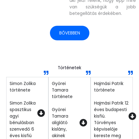
aki jelzi felénk, hogy épp mire
van szükségük a jobb
betegellátás érdekében.
BŐVEBBEN
Történetek
Simon Zolika
Györei
Hajmási Patrik
története
Tamara
története
története
Simon Zolika
Hajmási Patrik 12
spasztikus
Györei
éves budapesti
agyi
Tamara
kisfiú.
bénulásban
aliglátó
Törvényes
szenvedő 6
kislány,
képviselője
éves kisfiú
akinek
kereste meg