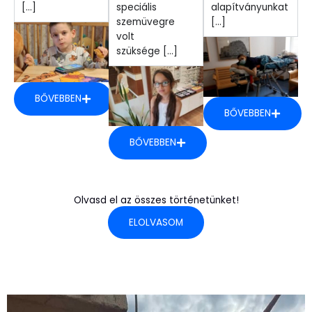
[...]
speciális
alapítványunkat
szemüvegre
[...]
volt
szüksége [...]
BŐVEBBEN
BŐVEBBEN
BŐVEBBEN
Olvasd el az összes történetünket!
ELOLVASOM