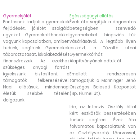
Gyermekjólét
Egészségügyi ellátás
Fontosnak tartjuk a gyermekek
Évek óta segítjük a daganatos
fejlődését, jólétét szolgáló
betegségben szenvedő
ügyeket. Gyermekotthonokkal
gyermekeket, biopsziás tűk
vagyunk kapcsolatban, amiben
vásárlásával. A legtöbb ilyen
tudunk, segítünk. Gyermekek
eszközt, a Tűzoltó utcai
táboroztatását, iskolakezdését
Gyermekkórház
finanszírozzuk. Az ezekhez
Alapítványának adtuk át.
szükséges anyagi forrást
igyekszünk biztosítani, a
Emellett rendszeresen
támogatók felkeresésével.
támogatjuk a Manninger Jenő
Napi ellátásuk, mindennapi
Országos Baleseti Központot
életük szebbé tételén
(Bp. Fiumei út).
dolgozunk.
Ide, az Intenzív Osztály által
kért eszközök beszerzésében
tudunk segíteni. Évek óta
folyamatos kapcsolatunk van
az Osztályvezető főorvossal,