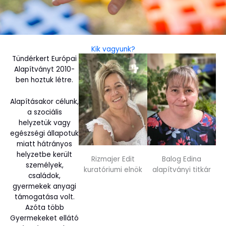
Kik vagyunk?
Tündérkert Európai
Alapítványt 2010-
ben hoztuk létre.
Alapításakor célunk,
a szociális
helyzetük vagy
egészségi állapotuk
miatt hátrányos
helyzetbe került
Rizmajer Edit
Balog Edina
személyek,
kuratóriumi elnök
alapítványi titkár
családok,
gyermekek anyagi
támogatása volt.
Azóta több
Gyermekeket ellátó