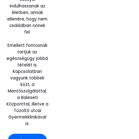
indulhassanak az
életben, annak
ellenére, hogy nem
családban nőnek
fel.
Emellett fontosnak
tartjuk az
egészségügy jobbá
tételét is.
Kapcsolatban
vagyunk többek
közt, a
Mentőszolgálattal,
a Baleseti
Központtal, illetve a
Tűzoltó utcai
Gyermekklinikával
is.