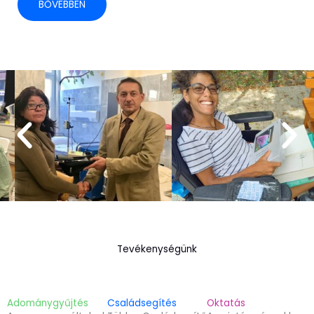
BŐVEBBEN
Tevékenységünk
Adománygyűjtés
Családsegítés
Oktatás