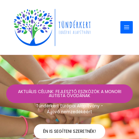
Skip
to
content
AKTUÁLIS CÉLUNK: FEJLESZTŐ ESZKÖZÖK A MONORI
AUTISTA ÓVODÁNAK
Tündérkert Európai Alapítvány -
A jövő nemzedékéért
ÉN IS SEGÍTENI SZERETNÉK!