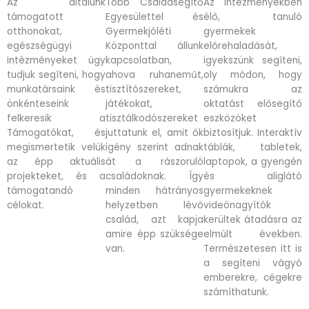
Az általunk
Több Családsegítő
Az intézményekben
támogatott
Egyesülettel és
élő, tanuló
otthonokat,
Gyermekjóléti
gyermekek
egészségügyi
Központtal állunk
előrehaladását,
intézményeket úgy
kapcsolatban,
igyekszünk segíteni,
tudjuk segíteni, hogy
ahova ruhaneműt,
oly módon, hogy
munkatársaink és
tisztítószereket,
számukra az
önkénteseink
játékokat,
oktatást elősegítő
felkeresik a
tisztálkodószereket
eszközöket
Támogatókat, és
juttatunk el, amit ők
biztosítjuk. Interaktív
megismertetik velük
igény szerint adnak
táblák, tabletek,
az épp aktuális
át a rászoruló
laptopok, a gyengén
projekteket, és a
családoknak. Így
és aliglátó
támogatandó
minden hátrányos
gyermekeknek
célokat.
helyzetben lévő
videónagyítók
család, azt kapja
kerültek átadásra az
amire épp szüksége
elmúlt években.
van.
Természetesen itt is
a segíteni vágyó
emberekre, cégekre
számíthatunk.