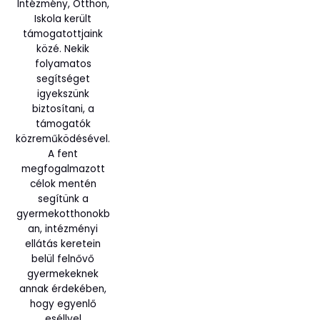
Intézmény, Otthon,
Iskola került
támogatottjaink
közé. Nekik
folyamatos
segítséget
igyekszünk
biztosítani, a
támogatók
közreműködésével.
A fent
megfogalmazott
célok mentén
segítünk a
gyermekotthonokb
an, intézményi
ellátás keretein
belül felnővő
gyermekeknek
annak érdekében,
hogy egyenlő
eséllyel