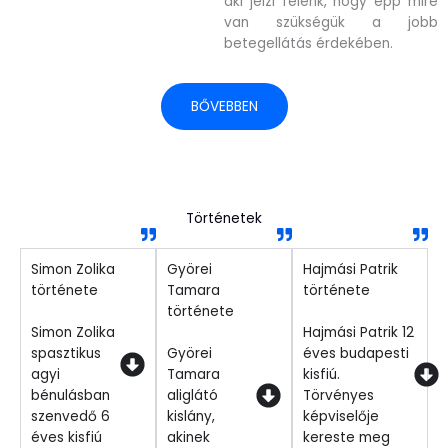
aki jelzi felénk, hogy épp mire
van szükségük a jobb
betegellátás érdekében.
BŐVEBBEN
Történetek
Simon Zolika
Györei
Hajmási Patrik
története
Tamara
története
története
Simon Zolika
Hajmási Patrik 12
spasztikus
Györei
éves budapesti
agyi
Tamara
kisfiú.
bénulásban
aliglátó
Törvényes
szenvedő 6
kislány,
képviselője
éves kisfiú
akinek
kereste meg