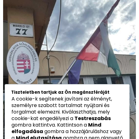
Tiszteletben tartjuk az Ön magánszféráját
A cookie-k segítenek javítani az élményt,
személyre szabott tartalmat nyújtani és
forgalmat elemezni. Kiválaszthatja, mely
cookie-kat engedélyezi a
Testreszabás
gombra kattintva. Kattintson a
Mind
elfogadása
gombra a hozzájáruláshoz vagy
a
Mind elutasítása
gombra a nem alapvető