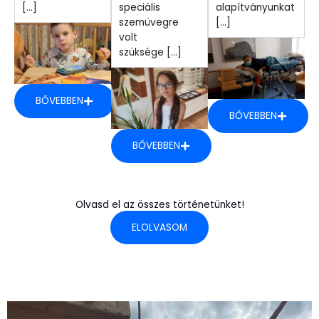
[...]
speciális
alapítványunkat
szemüvegre
[...]
volt
szüksége [...]
BŐVEBBEN
BŐVEBBEN
BŐVEBBEN
Olvasd el az összes történetünket!
ELOLVASOM