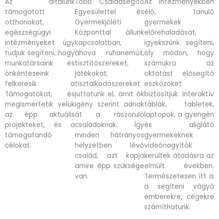
Az általunk
Több Családsegítő
Az intézményekben
támogatott
Egyesülettel és
élő, tanuló
otthonokat,
Gyermekjóléti
gyermekek
egészségügyi
Központtal állunk
előrehaladását,
intézményeket úgy
kapcsolatban,
igyekszünk segíteni,
tudjuk segíteni, hogy
ahova ruhaneműt,
oly módon, hogy
munkatársaink és
tisztítószereket,
számukra az
önkénteseink
játékokat,
oktatást elősegítő
felkeresik a
tisztálkodószereket
eszközöket
Támogatókat, és
juttatunk el, amit ők
biztosítjuk. Interaktív
megismertetik velük
igény szerint adnak
táblák, tabletek,
az épp aktuális
át a rászoruló
laptopok, a gyengén
projekteket, és a
családoknak. Így
és aliglátó
támogatandó
minden hátrányos
gyermekeknek
célokat.
helyzetben lévő
videónagyítók
család, azt kapja
kerültek átadásra az
amire épp szüksége
elmúlt években.
van.
Természetesen itt is
a segíteni vágyó
emberekre, cégekre
számíthatunk.