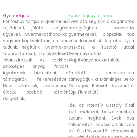
Gyermekjólét
Egészségügyi ellátás
Fontosnak tartjuk a gyermekek
Évek óta segítjük a daganatos
fejlődését, jólétét szolgáló
betegségben szenvedő
ügyeket. Gyermekotthonokkal
gyermekeket, biopsziás tűk
vagyunk kapcsolatban, amiben
vásárlásával. A legtöbb ilyen
tudunk, segítünk. Gyermekek
eszközt, a Tűzoltó utcai
táboroztatását, iskolakezdését
Gyermekkórház
finanszírozzuk. Az ezekhez
Alapítványának adtuk át.
szükséges anyagi forrást
igyekszünk biztosítani, a
Emellett rendszeresen
támogatók felkeresésével.
támogatjuk a Manninger Jenő
Napi ellátásuk, mindennapi
Országos Baleseti Központot
életük szebbé tételén
(Bp. Fiumei út).
dolgozunk.
Ide, az Intenzív Osztály által
kért eszközök beszerzésében
tudunk segíteni. Évek óta
folyamatos kapcsolatunk van
az Osztályvezető főorvossal,