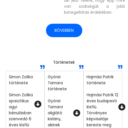
aki jelzi felénk, hogy épp mire
van szükségük a jobb
betegellátás érdekében.
BŐVEBBEN
Történetek
Simon Zolika
Györei
Hajmási Patrik
története
Tamara
története
története
Simon Zolika
Hajmási Patrik 12
spasztikus
Györei
éves budapesti
agyi
Tamara
kisfiú.
bénulásban
aliglátó
Törvényes
szenvedő 6
kislány,
képviselője
éves kisfiú
akinek
kereste meg