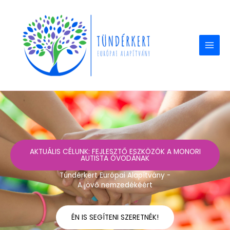
Skip
to
content
AKTUÁLIS CÉLUNK: FEJLESZTŐ ESZKÖZÖK A MONORI
AUTISTA ÓVODÁNAK
Tündérkert Európai Alapítvány -
A jövő nemzedékéért
ÉN IS SEGÍTENI SZERETNÉK!