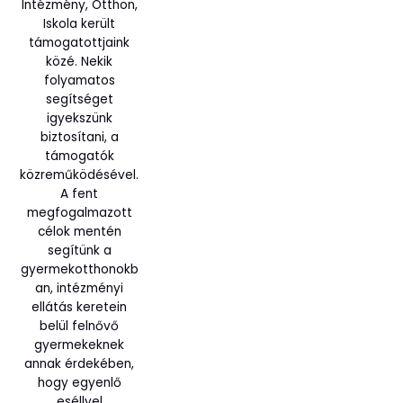
Intézmény, Otthon,
Iskola került
támogatottjaink
közé. Nekik
folyamatos
segítséget
igyekszünk
biztosítani, a
támogatók
közreműködésével.
A fent
megfogalmazott
célok mentén
segítünk a
gyermekotthonokb
an, intézményi
ellátás keretein
belül felnővő
gyermekeknek
annak érdekében,
hogy egyenlő
eséllyel