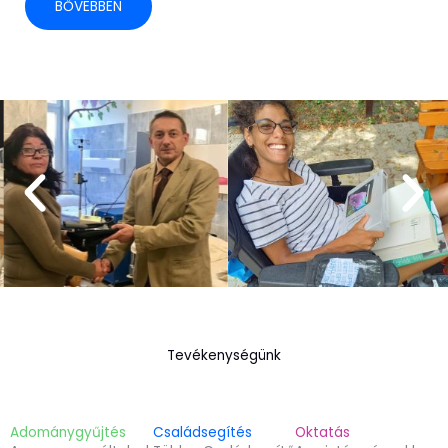
BŐVEBBEN
Tevékenységünk
Adománygyűjtés
Családsegítés
Oktatás