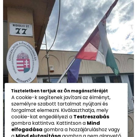
Tiszteletben tartjuk az Ön magánszféráját
A cookie-k segítenek javítani az élményt,
személyre szabott tartalmat nyújtani és
forgalmat elemezni. Kiválaszthatja, mely
cookie-kat engedélyezi a
Testreszabás
gombra kattintva. Kattintson a
Mind
elfogadása
gombra a hozzájáruláshoz vagy
a
Mind elutasítása
gombra a nem alapvető