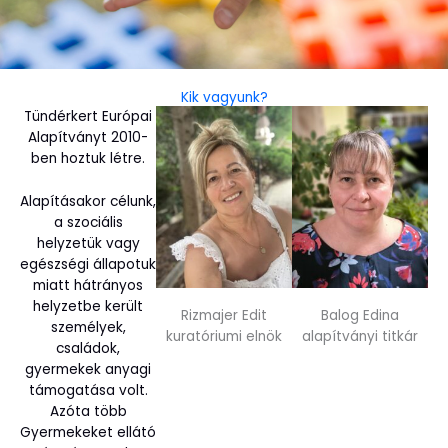
Kik vagyunk?
Tündérkert Európai
Alapítványt 2010-
ben hoztuk létre.
Alapításakor célunk,
a szociális
helyzetük vagy
egészségi állapotuk
miatt hátrányos
helyzetbe került
Rizmajer Edit
Balog Edina
személyek,
kuratóriumi elnök
alapítványi titkár
családok,
gyermekek anyagi
támogatása volt.
Azóta több
Gyermekeket ellátó