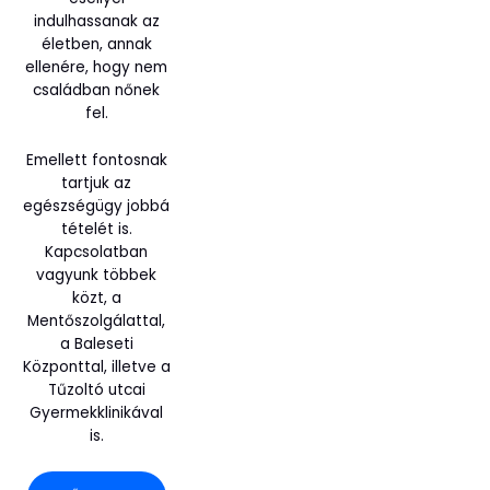
indulhassanak az
életben, annak
ellenére, hogy nem
családban nőnek
fel.
Emellett fontosnak
tartjuk az
egészségügy jobbá
tételét is.
Kapcsolatban
vagyunk többek
közt, a
Mentőszolgálattal,
a Baleseti
Központtal, illetve a
Tűzoltó utcai
Gyermekklinikával
is.