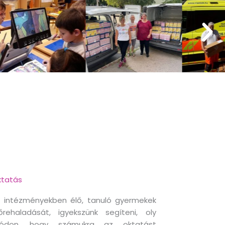
tatás
 intézményekben élő, tanuló gyermekek
őrehaladását, igyekszünk segíteni, oly
ódon, hogy számukra az oktatást