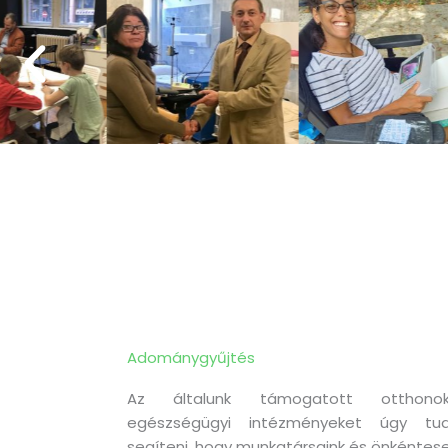
Adománygyűjtés
Az általunk támogatott otthonok
egészségügyi intézményeket úgy tud
segíteni, hogy munkatársaink és önkéntese