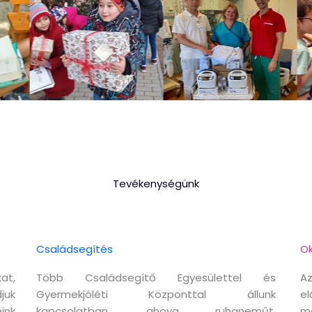
Tevékenységünk
Családsegítés
Ok
at,
Több Családsegítő Egyesülettel és
Az
juk
Gyermekjóléti Központtal állunk
el
ink
kapcsolatban, ahova ruhaneműt,
m