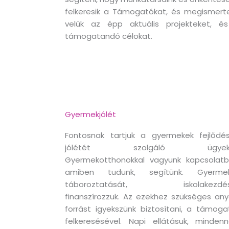
felkeresik a Támogatókat, és megismerte
velük az épp aktuális projekteket, é
támogatandó célokat.
Gyermekjólét
Fontosnak tartjuk a gyermekek fejlődés
jólétét szolgáló ügyeke
Gyermekotthonokkal vagyunk kapcsolatb
amiben tudunk, segítünk. Gyerme
táboroztatását, iskolakezdés
finanszírozzuk. Az ezekhez szükséges any
forrást igyekszünk biztosítani, a támoga
felkeresésével. Napi ellátásuk, mindenn