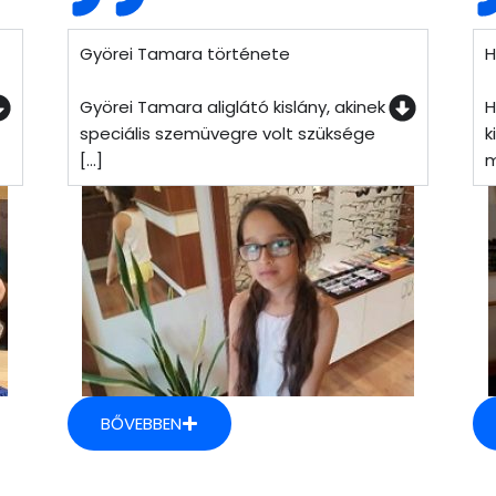
Györei Tamara története
H
Györei Tamara aliglátó kislány, akinek
H
speciális szemüvegre volt szüksége
k
[...]
m
BŐVEBBEN