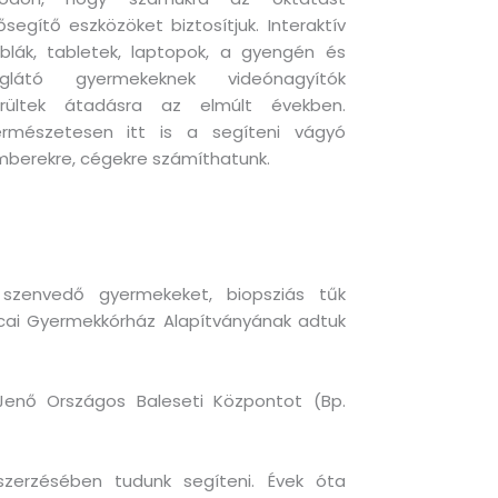
ősegítő eszközöket biztosítjuk. Interaktív
blák, tabletek, laptopok, a gyengén és
liglátó gyermekeknek videónagyítók
erültek átadásra az elmúlt években.
ermészetesen itt is a segíteni vágyó
berekre, cégekre számíthatunk.
szenvedő gyermekeket, biopsziás tűk
utcai Gyermekkórház Alapítványának adtuk
Jenő Országos Baleseti Központot (Bp.
eszerzésében tudunk segíteni. Évek óta