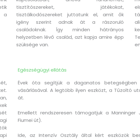
tik
tisztítószereket, játékokat,
el
s a
tisztálkodószereket juttatunk el, amit ők
tá
igény szerint adnak át a rászoruló
a
családoknak. Így minden hátrányos
k
helyzetben lévő család, azt kapja amire épp
T
szüksége van.
em
Egészségügyi ellátás
ét,
Évek óta segítjük a daganatos betegségben 
t.
vásárlásával. A legtöbb ilyen eszközt, a Tűzoltó 
an,
át.
kek
ét
Emellett rendszeresen támogatjuk a Manninger 
agi
Fiumei út).
tók
api
Ide, az Intenzív Osztály által kért eszközök b