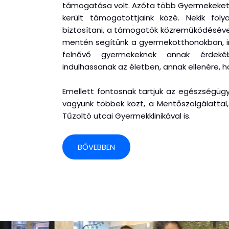
támogatása volt. Azóta több Gyermekeket e
került támogatottjaink közé. Nekik fol
biztosítani, a támogatók közreműködéséve
mentén segítünk a gyermekotthonokban, in
felnővő gyermekeknek annak érdeké
indulhassanak az életben, annak ellenére, 
Emellett fontosnak tartjuk az egészségügy
vagyunk többek közt, a Mentőszolgálattal, 
Tűzoltó utcai Gyermekklinikával is.
BŐVEBBEN