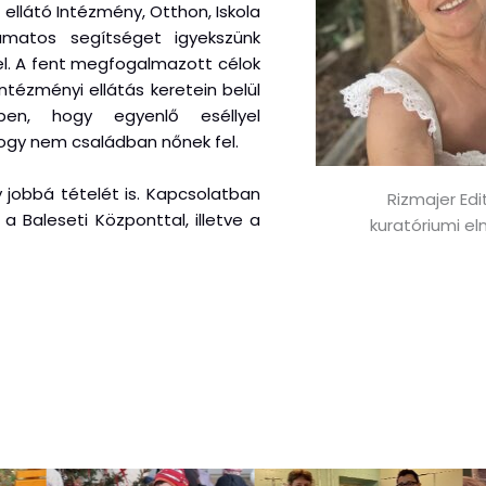
llátó Intézmény, Otthon, Iskola
yamatos segítséget igyekszünk
l. A fent megfogalmazott célok
tézményi ellátás keretein belül
ben, hogy egyenlő eséllyel
hogy nem családban nőnek fel.
 jobbá tételét is. Kapcsolatban
Rizmajer Edi
a Baleseti Központtal, illetve a
kuratóriumi el