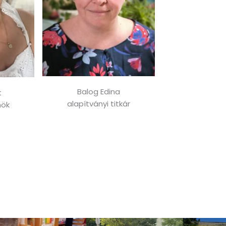
Balog Edina
t
alapítványi titkár
nök