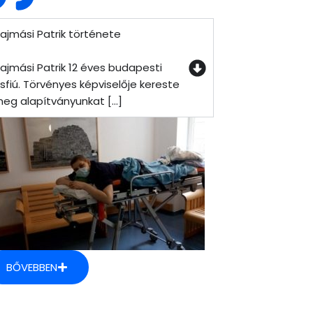
ajmási Patrik története
ajmási Patrik 12 éves budapesti
isfiú. Törvényes képviselője kereste
eg alapítványunkat [...]
BŐVEBBEN