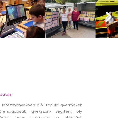
tatás
 intézményekben élő, tanuló gyermekek
őrehaladását, igyekszünk segíteni, oly
ódon, hogy számukra az oktatást