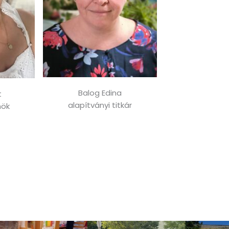
Balog Edina
t
alapítványi titkár
nök