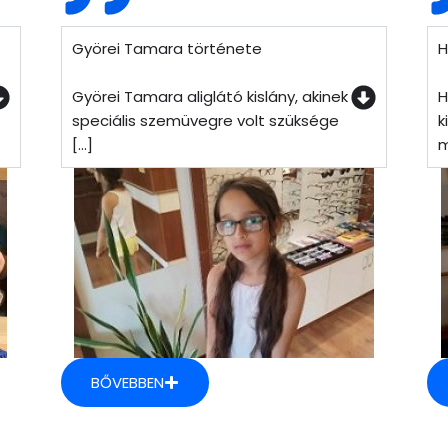
Györei Tamara története
H
Györei Tamara aliglátó kislány, akinek
H
speciális szemüvegre volt szüksége
k
[...]
m
BŐVEBBEN