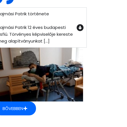
ajmási Patrik története
ajmási Patrik 12 éves budapesti
isfiú. Törvényes képviselője kereste
eg alapítványunkat [...]
BŐVEBBEN