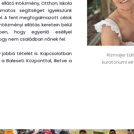
llátó Intézmény, Otthon, Iskola
yamatos segítséget igyekszünk
l. A fent megfogalmazott célok
tézményi ellátás keretein belül
ben, hogy egyenlő eséllyel
hogy nem családban nőnek fel.
 jobbá tételét is. Kapcsolatban
Rizmajer Edi
a Baleseti Központtal, illetve a
kuratóriumi el