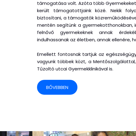
támogatása volt. Azóta több Gyermekeket e
került támogatottjaink közé. Nekik fol
biztosítani, a támogatók közreműködéséve
mentén segítünk a gyermekotthonokban, in
felnővő gyermekeknek annak érdeké
indulhassanak az életben, annak ellenére, 
Emellett fontosnak tartjuk az egészségügy
vagyunk többek közt, a Mentőszolgálattal, 
Tűzoltó utcai Gyermekklinikával is.
BŐVEBBEN