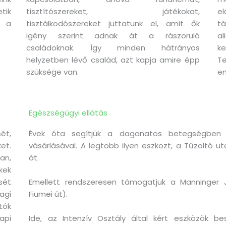
tik
tisztítószereket, játékokat,
el
s a
tisztálkodószereket juttatunk el, amit ők
tá
igény szerint adnak át a rászoruló
a
családoknak. Így minden hátrányos
k
helyzetben lévő család, azt kapja amire épp
T
szüksége van.
em
Egészségügyi ellátás
ét,
Évek óta segítjük a daganatos betegségben 
t.
vásárlásával. A legtöbb ilyen eszközt, a Tűzoltó 
an,
át.
kek
ét
Emellett rendszeresen támogatjuk a Manninger 
agi
Fiumei út).
tók
api
Ide, az Intenzív Osztály által kért eszközök b