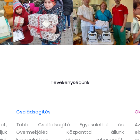
Tevékenységünk
Családsegítés
Ok
at,
Több Családsegítő Egyesülettel és
Az
juk
Gyermekjóléti Központtal állunk
el
ink
kapcsolatban, ahova ruhaneműt,
m