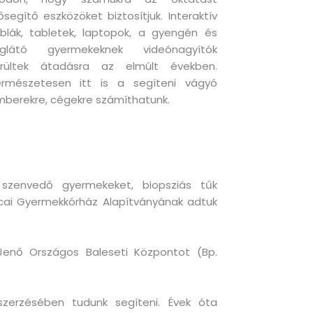
ősegítő eszközöket biztosítjuk. Interaktív
blák, tabletek, laptopok, a gyengén és
liglátó gyermekeknek videónagyítók
erültek átadásra az elmúlt években.
ermészetesen itt is a segíteni vágyó
berekre, cégekre számíthatunk.
szenvedő gyermekeket, biopsziás tűk
utcai Gyermekkórház Alapítványának adtuk
Jenő Országos Baleseti Központot (Bp.
eszerzésében tudunk segíteni. Évek óta