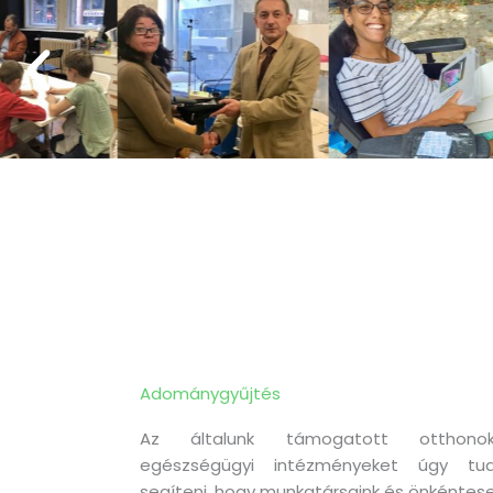
Adománygyűjtés
Az általunk támogatott otthonok
egészségügyi intézményeket úgy tud
segíteni, hogy munkatársaink és önkéntese