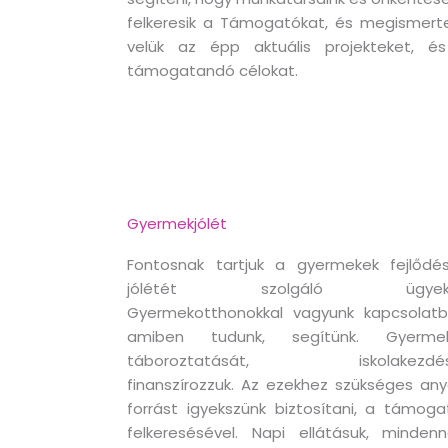
felkeresik a Támogatókat, és megismerte
velük az épp aktuális projekteket, é
támogatandó célokat.
Gyermekjólét
Fontosnak tartjuk a gyermekek fejlődés
jólétét szolgáló ügyeke
Gyermekotthonokkal vagyunk kapcsolatb
amiben tudunk, segítünk. Gyerme
táboroztatását, iskolakezdés
finanszírozzuk. Az ezekhez szükséges any
forrást igyekszünk biztosítani, a támoga
felkeresésével. Napi ellátásuk, mindenn