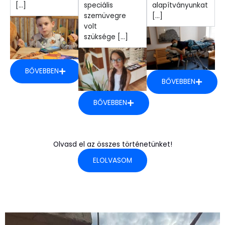
[...]
speciális
alapítványunkat
szemüvegre
[...]
volt
szüksége [...]
BŐVEBBEN
BŐVEBBEN
BŐVEBBEN
Olvasd el az összes történetünket!
ELOLVASOM