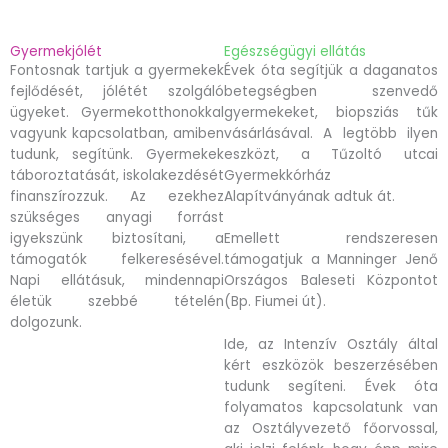
Gyermekjólét
Egészségügyi ellátás
Fontosnak tartjuk a gyermekek
Évek óta segítjük a daganatos
fejlődését, jólétét szolgáló
betegségben szenvedő
ügyeket. Gyermekotthonokkal
gyermekeket, biopsziás tűk
vagyunk kapcsolatban, amiben
vásárlásával. A legtöbb ilyen
tudunk, segítünk. Gyermekek
eszközt, a Tűzoltó utcai
táboroztatását, iskolakezdését
Gyermekkórház
finanszírozzuk. Az ezekhez
Alapítványának adtuk át.
szükséges anyagi forrást
igyekszünk biztosítani, a
Emellett rendszeresen
támogatók felkeresésével.
támogatjuk a Manninger Jenő
Napi ellátásuk, mindennapi
Országos Baleseti Központot
életük szebbé tételén
(Bp. Fiumei út).
dolgozunk.
Ide, az Intenzív Osztály által
kért eszközök beszerzésében
tudunk segíteni. Évek óta
folyamatos kapcsolatunk van
az Osztályvezető főorvossal,