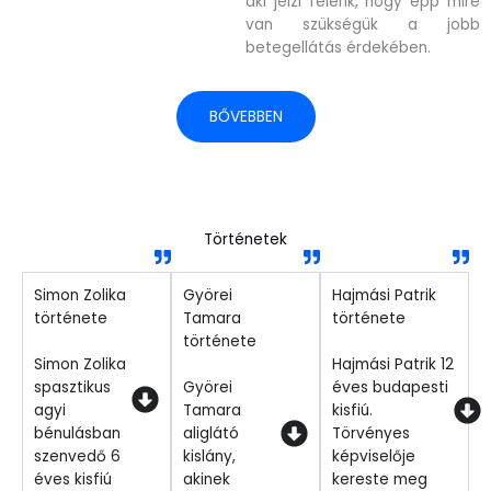
aki jelzi felénk, hogy épp mire
van szükségük a jobb
betegellátás érdekében.
BŐVEBBEN
Történetek
Simon Zolika
Györei
Hajmási Patrik
története
Tamara
története
története
Simon Zolika
Hajmási Patrik 12
spasztikus
Györei
éves budapesti
agyi
Tamara
kisfiú.
bénulásban
aliglátó
Törvényes
szenvedő 6
kislány,
képviselője
éves kisfiú
akinek
kereste meg