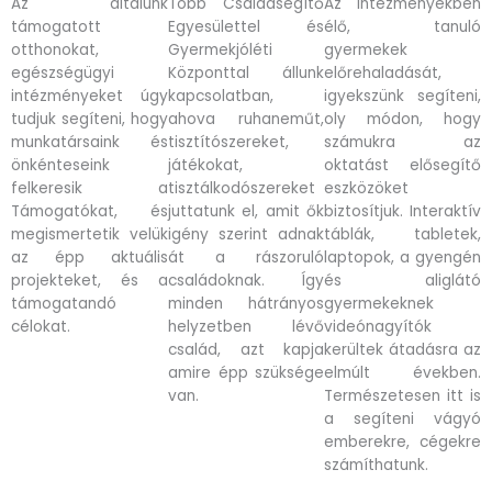
Az általunk
Több Családsegítő
Az intézményekben
támogatott
Egyesülettel és
élő, tanuló
otthonokat,
Gyermekjóléti
gyermekek
egészségügyi
Központtal állunk
előrehaladását,
intézményeket úgy
kapcsolatban,
igyekszünk segíteni,
tudjuk segíteni, hogy
ahova ruhaneműt,
oly módon, hogy
munkatársaink és
tisztítószereket,
számukra az
önkénteseink
játékokat,
oktatást elősegítő
felkeresik a
tisztálkodószereket
eszközöket
Támogatókat, és
juttatunk el, amit ők
biztosítjuk. Interaktív
megismertetik velük
igény szerint adnak
táblák, tabletek,
az épp aktuális
át a rászoruló
laptopok, a gyengén
projekteket, és a
családoknak. Így
és aliglátó
támogatandó
minden hátrányos
gyermekeknek
célokat.
helyzetben lévő
videónagyítók
család, azt kapja
kerültek átadásra az
amire épp szüksége
elmúlt években.
van.
Természetesen itt is
a segíteni vágyó
emberekre, cégekre
számíthatunk.