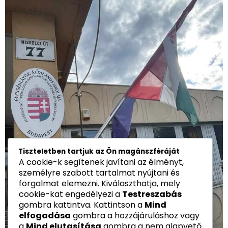
Tiszteletben tartjuk az Ön magánszféráját
A cookie-k segítenek javítani az élményt,
személyre szabott tartalmat nyújtani és
forgalmat elemezni. Kiválaszthatja, mely
cookie-kat engedélyezi a
Testreszabás
gombra kattintva. Kattintson a
Mind
elfogadása
gombra a hozzájáruláshoz vagy
a
Mind elutasítása
gombra a nem alapvető