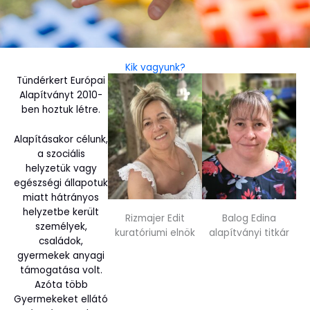
Kik vagyunk?
Tündérkert Európai
Alapítványt 2010-
ben hoztuk létre.
Alapításakor célunk,
a szociális
helyzetük vagy
egészségi állapotuk
miatt hátrányos
helyzetbe került
Rizmajer Edit
Balog Edina
személyek,
kuratóriumi elnök
alapítványi titkár
családok,
gyermekek anyagi
támogatása volt.
Azóta több
Gyermekeket ellátó