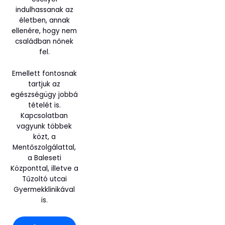
indulhassanak az
életben, annak
ellenére, hogy nem
családban nőnek
fel.
Emellett fontosnak
tartjuk az
egészségügy jobbá
tételét is.
Kapcsolatban
vagyunk többek
közt, a
Mentőszolgálattal,
a Baleseti
Központtal, illetve a
Tűzoltó utcai
Gyermekklinikával
is.