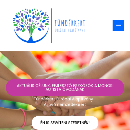
Skip
to
content
AKTUÁLIS CÉLUNK: FEJLESZTŐ ESZKÖZÖK A MONORI
AUTISTA ÓVODÁNAK
Tündérkert Európai Alapítvány -
A jövő nemzedékéért
ÉN IS SEGÍTENI SZERETNÉK!