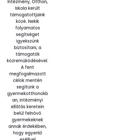
Intézmény, Otthon,
Iskola került
támogatottjaink
közé. Nekik
folyamatos
segítséget
igyekszünk
biztosítani, a
támogatók
közreműködésével.
A fent
megfogalmazott
célok mentén
segítünk a
gyermekotthonokb
an, intézményi
ellátás keretein
belül felnővő
gyermekeknek
annak érdekében,
hogy egyenlő
eséllyel