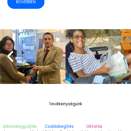
BŐVEBBEN
Tevékenységünk
Adománygyűjtés
Családsegítés
Oktatás