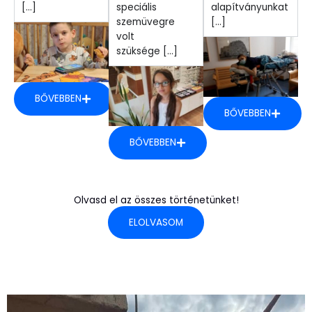
[...]
speciális
alapítványunkat
szemüvegre
[...]
volt
szüksége [...]
BŐVEBBEN
BŐVEBBEN
BŐVEBBEN
Olvasd el az összes történetünket!
ELOLVASOM