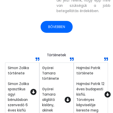
aki jelzi felénk, hogy épp mire
van szükségük a jobb
betegellátás érdekében.
BŐVEBBEN
Történetek
Simon Zolika
Györei
Hajmási Patrik
története
Tamara
története
története
Simon Zolika
Hajmási Patrik 12
spasztikus
Györei
éves budapesti
agyi
Tamara
kisfiú.
bénulásban
aliglátó
Törvényes
szenvedő 6
kislány,
képviselője
éves kisfiú
akinek
kereste meg