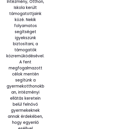
Intézmény, Otthon,
Iskola került
támogatottjaink
közé. Nekik
folyamatos
segítséget
igyekszünk
biztosítani, a
támogatók
közreműködésével.
A fent
megfogalmazott
célok mentén
segítünk a
gyermekotthonokb
an, intézményi
ellátás keretein
belül felnővő
gyermekeknek
annak érdekében,
hogy egyenlő
eséllyel