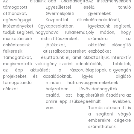
Az általunk
Több Családsegítő
Az intézményekben
támogatott
Egyesülettel és
élő, tanuló
otthonokat,
Gyermekjóléti
gyermekek
egészségügyi
Központtal állunk
előrehaladását,
intézményeket úgy
kapcsolatban,
igyekszünk segíteni,
tudjuk segíteni, hogy
ahova ruhaneműt,
oly módon, hogy
munkatársaink és
tisztítószereket,
számukra az
önkénteseink
játékokat,
oktatást elősegítő
felkeresik a
tisztálkodószereket
eszközöket
Támogatókat, és
juttatunk el, amit ők
biztosítjuk. Interaktív
megismertetik velük
igény szerint adnak
táblák, tabletek,
az épp aktuális
át a rászoruló
laptopok, a gyengén
projekteket, és a
családoknak. Így
és aliglátó
támogatandó
minden hátrányos
gyermekeknek
célokat.
helyzetben lévő
videónagyítók
család, azt kapja
kerültek átadásra az
amire épp szüksége
elmúlt években.
van.
Természetesen itt is
a segíteni vágyó
emberekre, cégekre
számíthatunk.