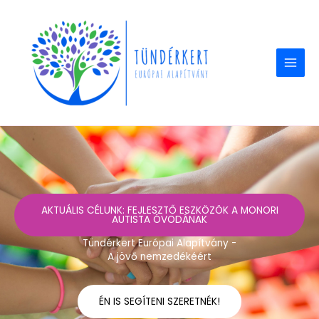
Skip
to
content
AKTUÁLIS CÉLUNK: FEJLESZTŐ ESZKÖZÖK A MONORI
AUTISTA ÓVODÁNAK
Tündérkert Európai Alapítvány -
A jövő nemzedékéért
ÉN IS SEGÍTENI SZERETNÉK!