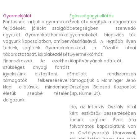
Gyermekjólét
Egészségügyi ellátás
Fontosnak tartjuk a gyermekek
Évek óta segítjük a daganatos
fejlődését, jólétét szolgáló
betegségben szenvedő
ügyeket. Gyermekotthonokkal
gyermekeket, biopsziás tűk
vagyunk kapcsolatban, amiben
vásárlásával. A legtöbb ilyen
tudunk, segítünk. Gyermekek
eszközt, a Tűzoltó utcai
táboroztatását, iskolakezdését
Gyermekkórház
finanszírozzuk. Az ezekhez
Alapítványának adtuk át.
szükséges anyagi forrást
igyekszünk biztosítani, a
Emellett rendszeresen
támogatók felkeresésével.
támogatjuk a Manninger Jenő
Napi ellátásuk, mindennapi
Országos Baleseti Központot
életük szebbé tételén
(Bp. Fiumei út).
dolgozunk.
Ide, az Intenzív Osztály által
kért eszközök beszerzésében
tudunk segíteni. Évek óta
folyamatos kapcsolatunk van
az Osztályvezető főorvossal,