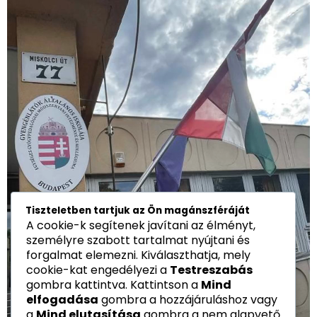
Tiszteletben tartjuk az Ön magánszféráját
A cookie-k segítenek javítani az élményt,
személyre szabott tartalmat nyújtani és
forgalmat elemezni. Kiválaszthatja, mely
cookie-kat engedélyezi a
Testreszabás
gombra kattintva. Kattintson a
Mind
elfogadása
gombra a hozzájáruláshoz vagy
a
Mind elutasítása
gombra a nem alapvető