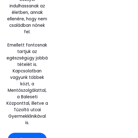
indulhassanak az
életben, annak
ellenére, hogy nem
családban nőnek
fel.
Emellett fontosnak
tartjuk az
egészségügy jobbá
tételét is.
Kapcsolatban
vagyunk többek
közt, a
Mentőszolgálattal,
a Baleseti
Központtal, illetve a
Tűzoltó utcai
Gyermekklinikával
is.