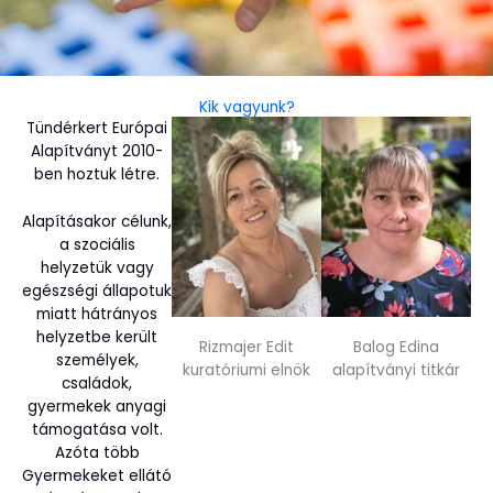
Kik vagyunk?
Tündérkert Európai
Alapítványt 2010-
ben hoztuk létre.
Alapításakor célunk,
a szociális
helyzetük vagy
egészségi állapotuk
miatt hátrányos
helyzetbe került
Rizmajer Edit
Balog Edina
személyek,
kuratóriumi elnök
alapítványi titkár
családok,
gyermekek anyagi
támogatása volt.
Azóta több
Gyermekeket ellátó