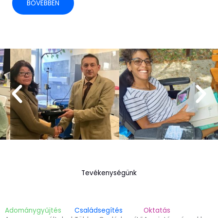
BŐVEBBEN
Tevékenységünk
Adománygyűjtés
Családsegítés
Oktatás