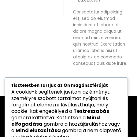
— Étkeztetés
Consectetur adipisicing
elit, sed do eiusmod
incididunt ut labore et
dolore magna aliqua ut
enim ad minim veniam,
quis nostrud. Exercitation
ullamco laboris nisi ut
aliquip ex ea commodo
consequat duis aute irure.
Tiszteletben tartjuk az Ön magánszféráját
A cookie-k segítenek javítani az élményt,
személyre szabott tartalmat nyújtani és
forgalmat elemezni. Kiválaszthatja, mely
cookie-kat engedélyezi a
Testreszabás
gombra kattintva. Kattintson a
Mind
Partnereink
elfogadása
gombra a hozzájáruláshoz vagy
a
Mind elutasítása
gombra a nem alapvető
cookie-k elutasításához.